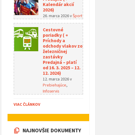
Kalendár akcií
2026)
26. marca 2026
v
Šport
Cestovné
poriadky ( +
Príchody a
odchody vlakov zo
železničnej
zastávky
Predajná – platí
od 16. 3. 2025 – 12.
12. 2026)
12. marca 2026
v
Prebiehajúce
,
Infoservis
VIAC ČLÁNKOV
NAJNOVŠIE DOKUMENTY