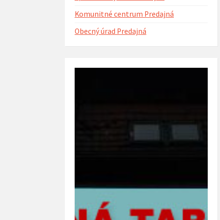
Komunitné centrum Predajná
Obecný úrad Predajná
ntorína s urnovým hájom
Projekt Riešenie migračných výziev v
(rok 2023)
obci Predajná (rok 2022 – 2023)