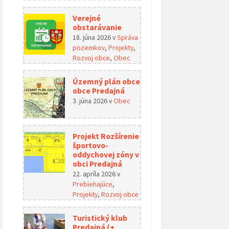
Verejné
obstarávanie
18. júna 2026
v
Správa
pozemkov
,
Projekty
,
Rozvoj obce
,
Obec
Územný plán obce
obce Predajná
3. júna 2026
v
Obec
Projekt Rozšírenie
športovo-
oddychovej zóny v
obci Predajná
22. apríla 2026
v
Prebiehajúce
,
Projekty
,
Rozvoj obce
Turistický klub
Predajná (+