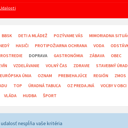
Udalosti
BBSK
DETI A MLÁDEŽ
POZÝVAME VÁS
MIMORIADNA SITUÁ
NEDÝ
HASIČI
PROTIPOŽIARNA OCHRANA
VODA
ODSTÁV
PROSTREDIE
DOPRAVA
GASTRONÓMIA
ZÁBAVA
OBEC
EVÍN
VZDELÁVANIE
VOLNÝ ČAS
ZDRAVIE
STAVEBNÝ ÚRAD
EURÓPSKA ÚNIA
OZNAM
PREBIEHAJÚCE
REGIÓN
ZMOS
ADU
TOP
ÚRADNÁ TABUĽA
OZ PREDAJNÁ
VOĽBY V OBCI
VLÁDA
HUDBA
ŠPORT
 udalosť nespĺňa vaše kritéria