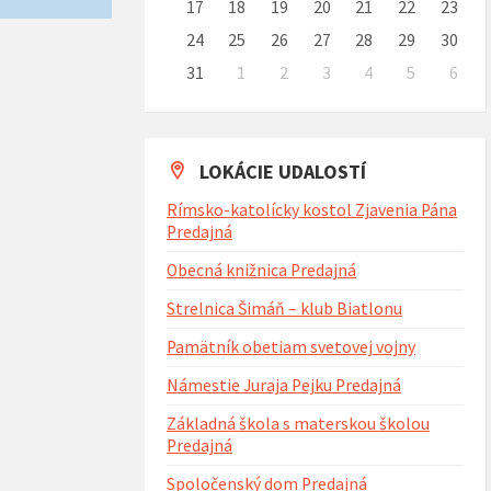
17
18
19
20
21
22
23
24
25
26
27
28
29
30
31
1
2
3
4
5
6
Naspäť
na
kalendárne
dni
LOKÁCIE UDALOSTÍ
Rímsko-katolícky kostol Zjavenia Pána
Predajná
Obecná knižnica Predajná
Strelnica Šimáň – klub Biatlonu
Pamätník obetiam svetovej vojny
Námestie Juraja Pejku Predajná
Základná škola s materskou školou
Predajná
Spoločenský dom Predajná