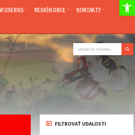
Op
NFOSERVIS
REGIÓN OBCE
KONTAKTY
VYHĽADÁVANIE:
FILTROVAŤ UDALOSTI