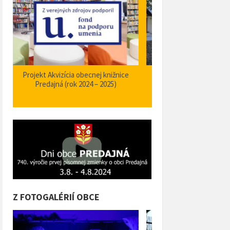
Zabezpečenie zvýšenia bezpečnosti a
Projekt Podpora opatrení
plynulosti premávky – I/66 Predajná
bezpečnosti dopravy a 
križovatka – nehodové miesto
orientačného informačné
obci Predajná (rok
Z FOTOGALÉRIÍ OBCE