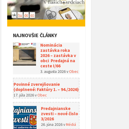
NAJNOVŠIE ČLÁNKY
Nominácia
zastávka roka
2026 – zastávka v
obci Predajná na
ceste I/66
3. augusta 2026
v
Obec
Povinné zverejňovanie
(doplnené: Faktúry 1. – 94./2026)
17. júla 2026
v
Obec
Predajnianske
zvesti – nové čislo
3/2026
26. júna 2026
v
Médiá