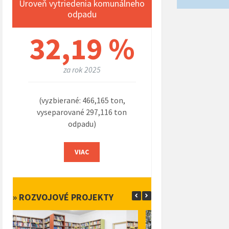
Úroveň vytriedenia komunálneho
odpadu
32,19 %
za rok 2025
(vyzbierané: 466,165 ton,
vyseparované 297,116 ton
odpadu)
VIAC
» ROZVOJOVÉ PROJEKTY