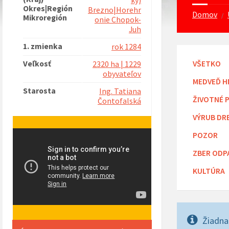
ký)
Okres|Región
Brezno|Horehr
Domov
/
Mikroregión
onie Chopok-
Juh
1. zmienka
rok 1284
Veľkosť
VŠETKO
2320 ha | 1229
obyvateľov
MEDVEĎ H
Starosta
Ing. Tatiana
ŽIVOTNÉ 
Čontofalská
VÝRUB DR
POZOR
ZBER ODP
KULTÚRA
Žiadna