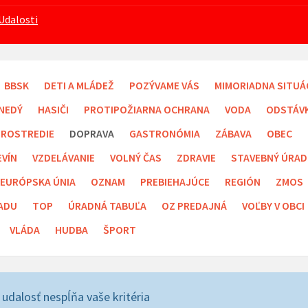
Udalosti
BBSK
DETI A MLÁDEŽ
POZÝVAME VÁS
MIMORIADNA SITUÁ
NEDÝ
HASIČI
PROTIPOŽIARNA OCHRANA
VODA
ODSTÁV
PROSTREDIE
DOPRAVA
GASTRONÓMIA
ZÁBAVA
OBEC
EVÍN
VZDELÁVANIE
VOLNÝ ČAS
ZDRAVIE
STAVEBNÝ ÚRAD
EURÓPSKA ÚNIA
OZNAM
PREBIEHAJÚCE
REGIÓN
ZMOS
ADU
TOP
ÚRADNÁ TABUĽA
OZ PREDAJNÁ
VOĽBY V OBCI
VLÁDA
HUDBA
ŠPORT
 udalosť nespĺňa vaše kritéria