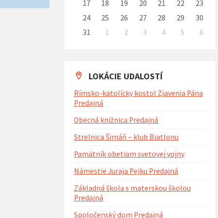
17
18
19
20
21
22
23
24
25
26
27
28
29
30
31
1
2
3
4
5
6
Naspäť
na
kalendárne
dni
LOKÁCIE UDALOSTÍ
Rímsko-katolícky kostol Zjavenia Pána
Predajná
Obecná knižnica Predajná
Strelnica Šimáň – klub Biatlonu
Pamätník obetiam svetovej vojny
Námestie Juraja Pejku Predajná
Základná škola s materskou školou
Predajná
Spoločenský dom Predajná