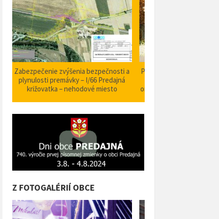
iu
Nové autobusové zastávky I/66 (rok
Rozširenie cintorína s u
2023)
(rok 2023)
 v
Z FOTOGALÉRIÍ OBCE