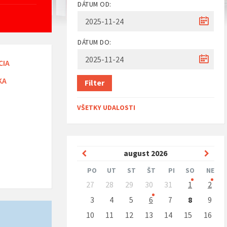
DÁTUM OD:
DÁTUM DO:
CIA
KA
Filter
VŠETKY UDALOSTI
Predchádzajúci
Nasle
august
2026
mesiac
mesi
PO
UT
ST
ŠT
PI
SO
NE
Preskočit
27
28
29
30
31
1
2
kalendárne
dni
3
4
5
6
7
8
9
10
11
12
13
14
15
16