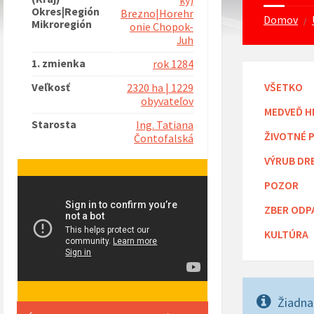
ký)
Okres|Región
Brezno|Horehr
Domov
/
Mikroregión
onie Chopok-
Juh
1. zmienka
rok 1284
Veľkosť
VŠETKO
2320 ha | 1229
obyvateľov
MEDVEĎ H
Starosta
Ing. Tatiana
ŽIVOTNÉ 
Čontofalská
VÝRUB DR
POZOR
ZBER ODP
KULTÚRA
Žiadna