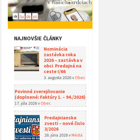
NAJNOVŠIE ČLÁNKY
Nominácia
zastávka roka
2026 – zastávka v
obci Predajná na
ceste I/66
3. augusta 2026
v
Obec
Povinné zverejňovanie
(doplnené: Faktúry 1. – 94./2026)
17. júla 2026
v
Obec
Predajnianske
zvesti – nové čislo
3/2026
26. júna 2026
v
Médiá