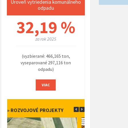
Úroveň vytriedenia komunálneho
odpadu
32,19 %
za rok 2025
(vyzbierané: 466,165 ton,
vyseparované 297,116 ton
odpadu)
VIAC
» ROZVOJOVÉ PROJEKTY