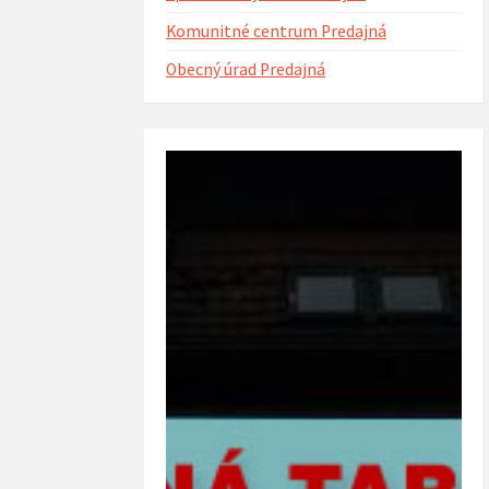
Komunitné centrum Predajná
Obecný úrad Predajná
voja obecnej knižnice
Verejné obstarávanie
ajná (rok 2022)