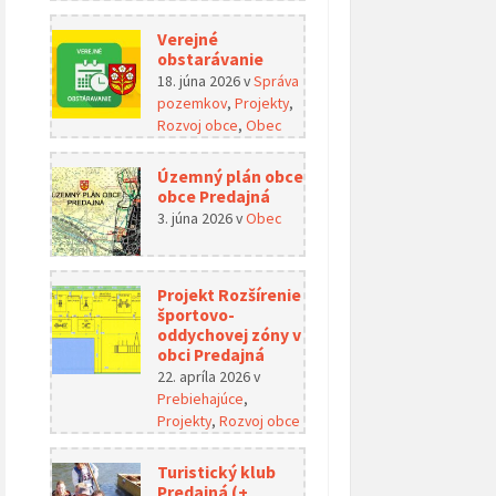
Verejné
obstarávanie
18. júna 2026
v
Správa
pozemkov
,
Projekty
,
Rozvoj obce
,
Obec
Územný plán obce
obce Predajná
3. júna 2026
v
Obec
Projekt Rozšírenie
športovo-
oddychovej zóny v
obci Predajná
22. apríla 2026
v
Prebiehajúce
,
Projekty
,
Rozvoj obce
Turistický klub
Predajná (+