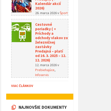
Kalendár akcií
2026)
26. marca 2026
v
Šport
Cestovné
poriadky ( +
Príchody a
odchody vlakov zo
železničnej
zastávky
Predajná – platí
od 16. 3. 2025 – 12.
12. 2026)
12. marca 2026
v
Prebiehajúce
,
Infoservis
VIAC ČLÁNKOV
NAJNOVŠIE DOKUMENTY