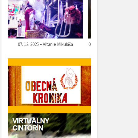
nu
02. 12. 2025 – Posedenie seniorov pri
14. 11. 2025 – Seniori v Ko
kapustnici
Hrone v Podbrez