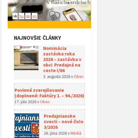
NAJNOVŠIE ČLÁNKY
Nominácia
zastávka roka
2026 – zastávka v
obci Predajná na
ceste I/66
3. augusta 2026
v
Obec
Povinné zverejňovanie
(doplnené: Faktúry 1. – 94./2026)
17. júla 2026
v
Obec
Predajnianske
zvesti – nové čislo
3/2026
26. júna 2026
v
Médiá