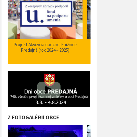
Zabezpečenie zvýšenia bezpečnosti a
Projekt Podpora opatrení
plynulosti premávky – I/66 Predajná
bezpečnosti dopravy a 
križovatka – nehodové miesto
orientačného informačné
obci Predajná (rok
Z FOTOGALÉRIÍ OBCE