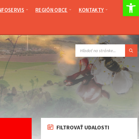
Op
NFOSERVIS
REGIÓN OBCE
KONTAKTY
VYHĽADÁVANIE:
FILTROVAŤ UDALOSTI