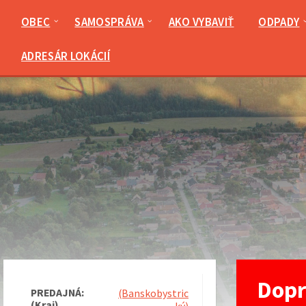
Preskočiť
Preskočiť
Preskočiť
Preskočiť
na
na
na
na
OBEC
SAMOSPRÁVA
AKO VYBAVIŤ
ODPADY
obsah
ľavý
pravý
pätičku
panel
panel
ADRESÁR LOKÁCIÍ
Dopr
PREDAJNÁ:
(Banskobystric
(Kraj)