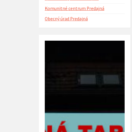
Komunitné centrum Predajná
Obecný úrad Predajná
ntorína s urnovým hájom
Projekt Riešenie migračných výziev v
(rok 2023)
obci Predajná (rok 2022 – 2023)