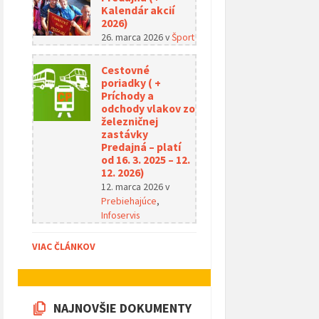
Kalendár akcií
2026)
26. marca 2026
v
Šport
Cestovné
poriadky ( +
Príchody a
odchody vlakov zo
železničnej
zastávky
Predajná – platí
od 16. 3. 2025 – 12.
12. 2026)
12. marca 2026
v
Prebiehajúce
,
Infoservis
VIAC ČLÁNKOV
NAJNOVŠIE DOKUMENTY