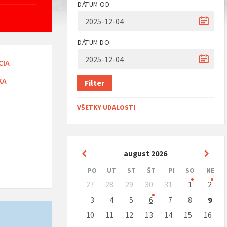
DÁTUM OD:
DÁTUM DO:
CIA
KA
Filter
VŠETKY UDALOSTI
Predchádzajúci
Nasle
august
2026
mesiac
mesi
PO
UT
ST
ŠT
PI
SO
NE
Preskočit
27
28
29
30
31
1
2
kalendárne
dni
3
4
5
6
7
8
9
10
11
12
13
14
15
16