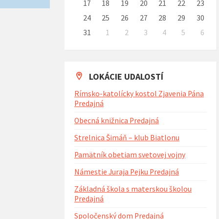
17
18
19
20
21
22
23
24
25
26
27
28
29
30
31
1
2
3
4
5
6
Naspäť
na
kalendárne
dni
LOKÁCIE UDALOSTÍ
Rímsko-katolícky kostol Zjavenia Pána
Predajná
Obecná knižnica Predajná
Strelnica Šimáň – klub Biatlonu
Pamätník obetiam svetovej vojny
Námestie Juraja Pejku Predajná
Základná škola s materskou školou
Predajná
Spoločenský dom Predajná