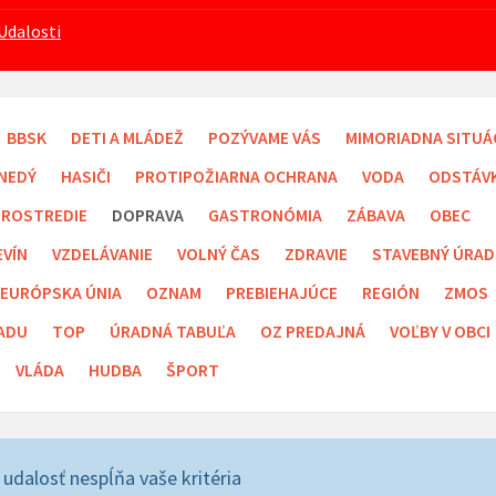
Udalosti
BBSK
DETI A MLÁDEŽ
POZÝVAME VÁS
MIMORIADNA SITUÁ
NEDÝ
HASIČI
PROTIPOŽIARNA OCHRANA
VODA
ODSTÁV
PROSTREDIE
DOPRAVA
GASTRONÓMIA
ZÁBAVA
OBEC
EVÍN
VZDELÁVANIE
VOLNÝ ČAS
ZDRAVIE
STAVEBNÝ ÚRAD
EURÓPSKA ÚNIA
OZNAM
PREBIEHAJÚCE
REGIÓN
ZMOS
ADU
TOP
ÚRADNÁ TABUĽA
OZ PREDAJNÁ
VOĽBY V OBCI
VLÁDA
HUDBA
ŠPORT
 udalosť nespĺňa vaše kritéria