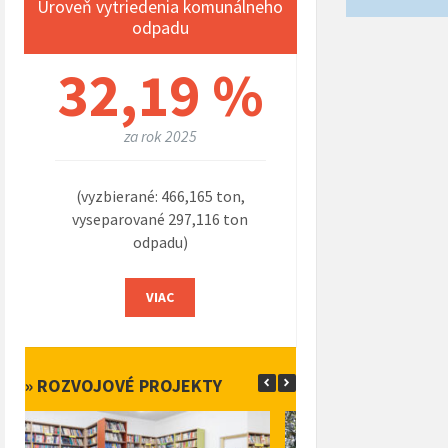
Úroveň vytriedenia komunálneho
odpadu
32,19 %
za rok 2025
(vyzbierané: 466,165 ton,
vyseparované 297,116 ton
odpadu)
VIAC
» ROZVOJOVÉ PROJEKTY