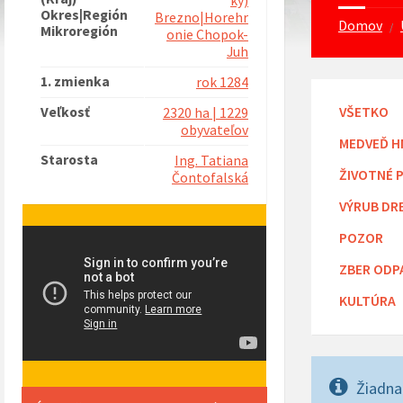
ký)
Okres|Región
Brezno|Horehr
Domov
/
Mikroregión
onie Chopok-
Juh
1. zmienka
rok 1284
Veľkosť
VŠETKO
2320 ha | 1229
obyvateľov
MEDVEĎ H
Starosta
Ing. Tatiana
ŽIVOTNÉ 
Čontofalská
VÝRUB DR
POZOR
ZBER ODP
KULTÚRA
Žiadna