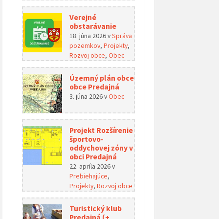
Verejné
obstarávanie
18. júna 2026
v
Správa
pozemkov
,
Projekty
,
Rozvoj obce
,
Obec
Územný plán obce
obce Predajná
3. júna 2026
v
Obec
Projekt Rozšírenie
športovo-
oddychovej zóny v
obci Predajná
22. apríla 2026
v
Prebiehajúce
,
Projekty
,
Rozvoj obce
Turistický klub
Predajná (+