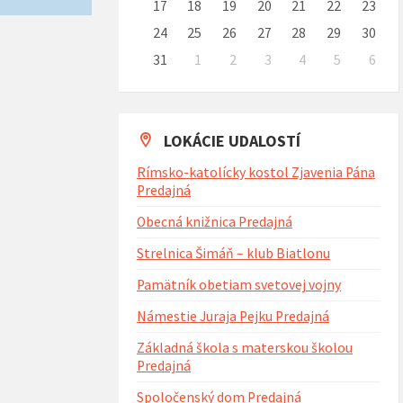
17
18
19
20
21
22
23
24
25
26
27
28
29
30
31
1
2
3
4
5
6
Naspäť
na
kalendárne
dni
LOKÁCIE UDALOSTÍ
Rímsko-katolícky kostol Zjavenia Pána
Predajná
Obecná knižnica Predajná
Strelnica Šimáň – klub Biatlonu
Pamätník obetiam svetovej vojny
Námestie Juraja Pejku Predajná
Základná škola s materskou školou
Predajná
Spoločenský dom Predajná