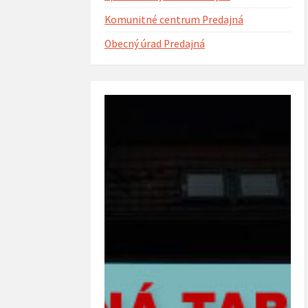
Komunitné centrum Predajná
Obecný úrad Predajná
ntorína s urnovým hájom
Projekt Riešenie migračných výziev v
(rok 2023)
obci Predajná (rok 2022 – 2023)