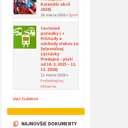
Kalendár akcií
2026)
26. marca 2026
v
Šport
Cestovné
poriadky ( +
Príchody a
odchody vlakov zo
železničnej
zastávky
Predajná – platí
od 16. 3. 2025 – 12.
12. 2026)
12. marca 2026
v
Prebiehajúce
,
Infoservis
VIAC ČLÁNKOV
NAJNOVŠIE DOKUMENTY