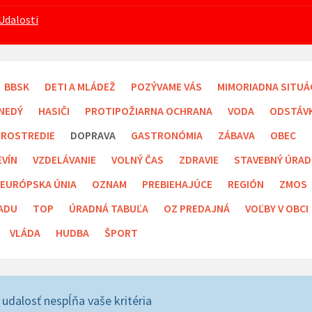
Udalosti
BBSK
DETI A MLÁDEŽ
POZÝVAME VÁS
MIMORIADNA SITUÁ
NEDÝ
HASIČI
PROTIPOŽIARNA OCHRANA
VODA
ODSTÁV
PROSTREDIE
DOPRAVA
GASTRONÓMIA
ZÁBAVA
OBEC
EVÍN
VZDELÁVANIE
VOLNÝ ČAS
ZDRAVIE
STAVEBNÝ ÚRAD
EURÓPSKA ÚNIA
OZNAM
PREBIEHAJÚCE
REGIÓN
ZMOS
ADU
TOP
ÚRADNÁ TABUĽA
OZ PREDAJNÁ
VOĽBY V OBCI
VLÁDA
HUDBA
ŠPORT
 udalosť nespĺňa vaše kritéria