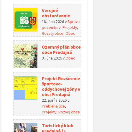
Verejné
obstarávanie
18. júna 2026
v
Správa
pozemkov
,
Projekty
,
Rozvoj obce
,
Obec
Územný plán obce
obce Predajná
3. júna 2026
v
Obec
Projekt Rozšírenie
športovo-
oddychovej zóny v
obci Predajná
22. apríla 2026
v
Prebiehajúce
,
Projekty
,
Rozvoj obce
Turistický klub
Predajná (+