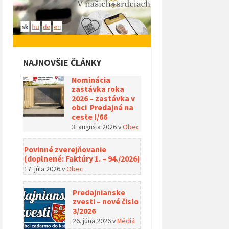
NAJNOVŠIE ČLÁNKY
Nominácia
zastávka roka
2026 – zastávka v
obci Predajná na
ceste I/66
3. augusta 2026
v
Obec
Povinné zverejňovanie
(doplnené: Faktúry 1. – 94./2026)
17. júla 2026
v
Obec
Predajnianske
zvesti – nové čislo
3/2026
26. júna 2026
v
Médiá