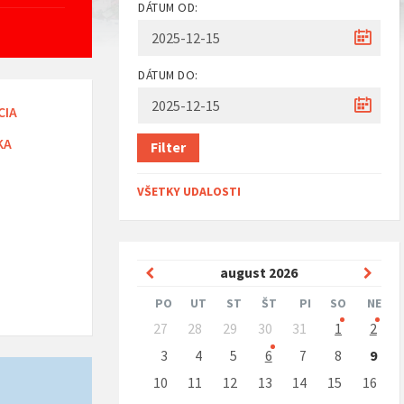
DÁTUM OD:
DÁTUM DO:
CIA
KA
Filter
VŠETKY UDALOSTI
Predchádzajúci
Nasle
august
2026
mesiac
mesi
PO
UT
ST
ŠT
PI
SO
NE
Preskočit
27
28
29
30
31
1
2
kalendárne
dni
3
4
5
6
7
8
9
10
11
12
13
14
15
16