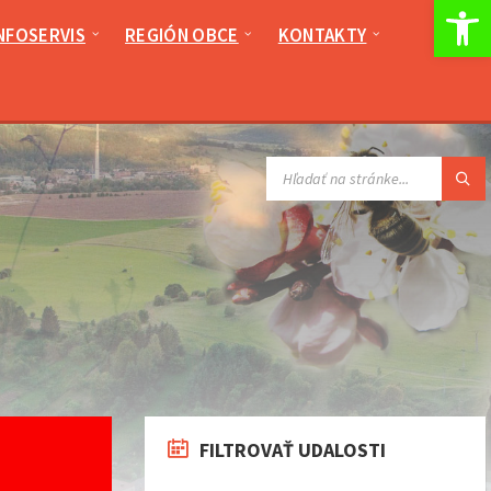
Op
NFOSERVIS
REGIÓN OBCE
KONTAKTY
VYHĽADÁVANIE:
FILTROVAŤ UDALOSTI