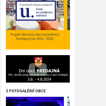
Zabezpečenie zvýšenia bezpečnosti a
Projekt Podpora opatrení
plynulosti premávky – I/66 Predajná
bezpečnosti dopravy a 
križovatka – nehodové miesto
orientačného informačné
obci Predajná (rok
Z FOTOGALÉRIÍ OBCE