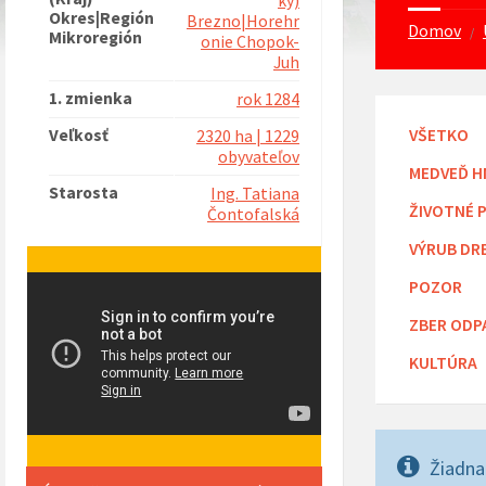
ký)
Okres|Región
Brezno|Horehr
Domov
/
Mikroregión
onie Chopok-
Juh
1. zmienka
rok 1284
Veľkosť
VŠETKO
2320 ha | 1229
obyvateľov
MEDVEĎ H
Starosta
Ing. Tatiana
ŽIVOTNÉ 
Čontofalská
VÝRUB DR
POZOR
ZBER ODP
KULTÚRA
Žiadna