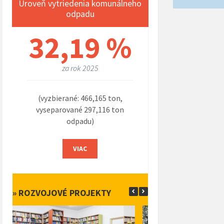
Úroveň vytriedenia komunálneho
odpadu
32,19 %
za rok 2025
(vyzbierané: 466,165 ton,
vyseparované 297,116 ton
odpadu)
VIAC
» ROZVOJOVÉ PROJEKTY