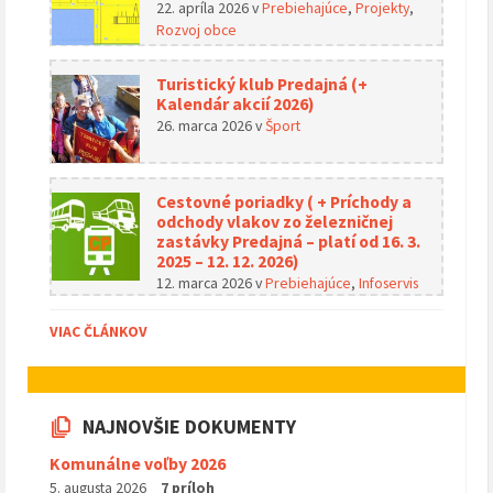
22. apríla 2026
v
Prebiehajúce
,
Projekty
,
Rozvoj obce
Turistický klub Predajná (+
Kalendár akcií 2026)
26. marca 2026
v
Šport
Cestovné poriadky ( + Príchody a
odchody vlakov zo železničnej
zastávky Predajná – platí od 16. 3.
2025 – 12. 12. 2026)
12. marca 2026
v
Prebiehajúce
,
Infoservis
VIAC ČLÁNKOV
NAJNOVŠIE DOKUMENTY
Komunálne voľby 2026
5. augusta 2026
7 príloh