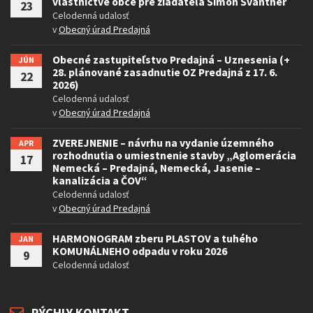
vlastníctve obce pre žiadateľa Šimon Švantner
23
Celodenná udalosť
v
Obecný úrad Predajná
Obecné zastupiteľstvo Predajná – Uznesenia (+
JÚN
28. plánované zasadnutie OZ Predajná z 17. 6.
22
2026)
Celodenná udalosť
v
Obecný úrad Predajná
ZVEREJNENIE – návrhu na vydanie územného
APR
rozhodnutia o umiestnenie stavby „Aglomerácia
17
Nemecká – Predajná, Nemecká, Jasenie –
kanalizácia a ČOV“
Celodenná udalosť
v
Obecný úrad Predajná
HARMONOGRAM zberu PLASTOV a tuhého
JAN
KOMUNÁLNEHO odpadu v roku 2026
9
Celodenná udalosť
RÝCHLY KONTAKT