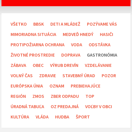
VŠETKO
BBSK
DETI A MLÁDEŽ
POZÝVAME VÁS
MIMORIADNA SITUÁCIA
MEDVEĎ HNEDÝ
HASIČI
PROTIPOŽIARNA OCHRANA
VODA
ODSTÁVKA
ŽIVOTNÉ PROSTREDIE
DOPRAVA
GASTRONÓMIA
ZÁBAVA
OBEC
VÝRUB DREVÍN
VZDELÁVANIE
VOLNÝ ČAS
ZDRAVIE
STAVEBNÝ ÚRAD
POZOR
EURÓPSKA ÚNIA
OZNAM
PREBIEHAJÚCE
REGIÓN
ZMOS
ZBER ODPADU
TOP
ÚRADNÁ TABUĽA
OZ PREDAJNÁ
VOĽBY V OBCI
KULTÚRA
VLÁDA
HUDBA
ŠPORT