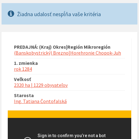
Žiadna udalosť nespĺňa vaše kritéria
PREDAJNÁ: (Kraj) Okres|Región Mikroregión
(Banskobystrický) Brezno|Horehronie Chopok-Juh
1. zmienka
rok 1284
Veľkosť
2320 ha | 1229 obyvateľov
Starosta
Ing. Tatiana Čontofalská