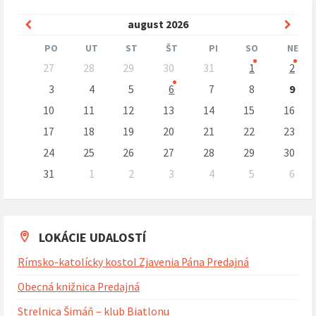
Predchádzajúci
Nasle
august
2026
mesiac
mesi
PO
UT
ST
ŠT
PI
SO
NE
Preskočit
27
28
29
30
31
1
2
kalendárne
dni
3
4
5
6
7
8
9
10
11
12
13
14
15
16
17
18
19
20
21
22
23
24
25
26
27
28
29
30
31
1
2
3
4
5
6
Naspäť
na
kalendárne
dni
LOKÁCIE UDALOSTÍ
Rímsko-katolícky kostol Zjavenia Pána Predajná
Obecná knižnica Predajná
Strelnica Šimáň – klub Biatlonu