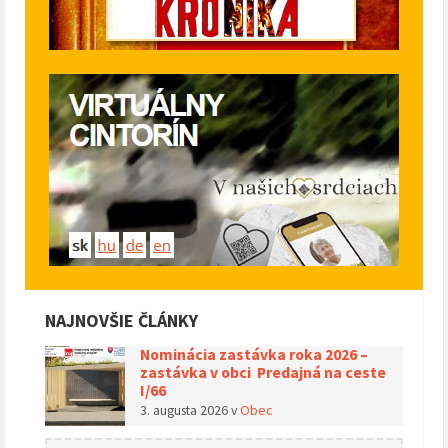
NAJNOVŠIE ČLÁNKY
Nominácia zastávka roka 2026 –
zastávka v obci Predajná na ceste
I/66
3. augusta 2026
v
Obec