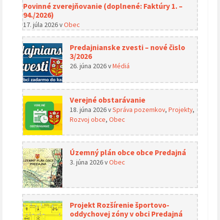
Povinné zverejňovanie (doplnené: Faktúry 1. –
94./2026)
17. júla 2026
v
Obec
Predajnianske zvesti – nové čislo
3/2026
26. júna 2026
v
Médiá
Verejné obstarávanie
18. júna 2026
v
Správa pozemkov
,
Projekty
,
Rozvoj obce
,
Obec
Územný plán obce obce Predajná
3. júna 2026
v
Obec
Projekt Rozšírenie športovo-
oddychovej zóny v obci Predajná