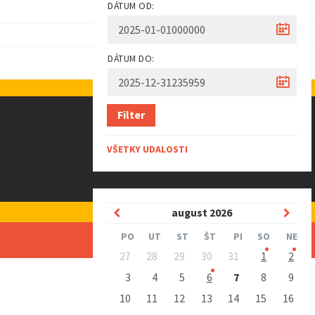
DÁTUM OD:
DÁTUM DO:
CIA
KA
Filter
VŠETKY UDALOSTI
P
august
2026
N
r
a
PO
UT
ST
ŠT
PI
SO
NE
P
e
s
27
28
29
30
31
1
2
r
d
l
e
3
4
5
6
7
8
9
s
c
e
10
11
12
13
14
15
16
k