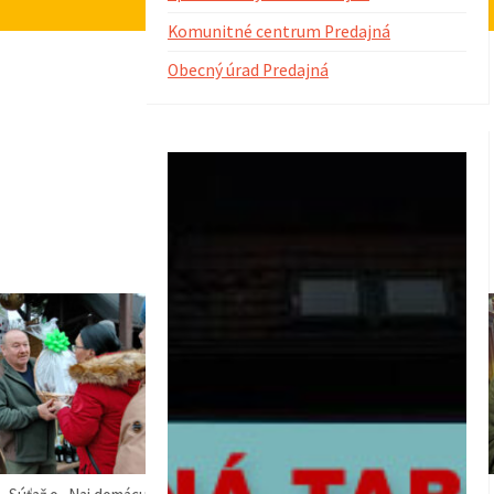
i
Komunitné centrum Predajná
Obecný úrad Predajná
aži