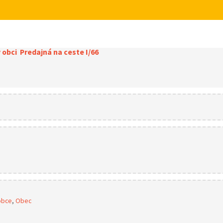
obci Predajná na ceste I/66
obce
,
Obec