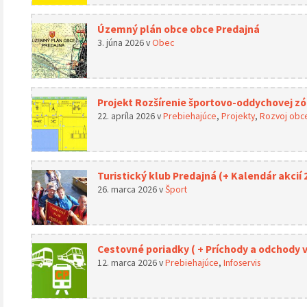
Územný plán obce obce Predajná
3. júna 2026
v
Obec
Projekt Rozšírenie športovo-oddychovej zó
22. apríla 2026
v
Prebiehajúce
,
Projekty
,
Rozvoj obc
Turistický klub Predajná (+ Kalendár akcií 
26. marca 2026
v
Šport
Cestovné poriadky ( + Príchody a odchody vla
12. marca 2026
v
Prebiehajúce
,
Infoservis