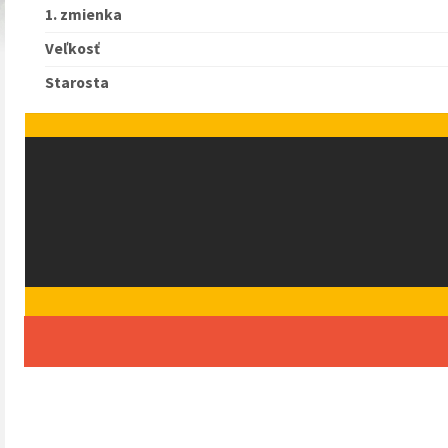
1. zmienka
Domov
/
Veľkosť
Starosta
VŠETKO
MEDVEĎ H
ŽIVOTNÉ 
VÝRUB DR
POZOR
ZBER ODP
KULTÚRA
decembe