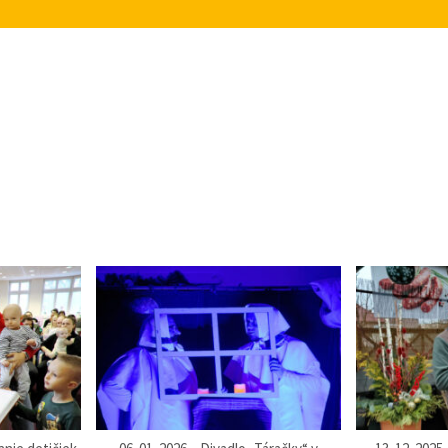
2025
ajster Dní obce Predajná 2025 – podmienky k súť