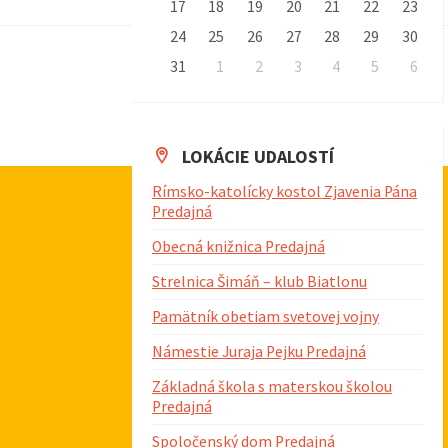
o
h
d
17
18
19
20
21
22
23
č
á
u
i
24
25
26
27
28
29
30
t
d
j
31
1
2
3
4
5
6
k
a
N
z
ú
l
a
a
c
e
s
n
p
j
LOKÁCIE UDALOSTÍ
i
d
ä
á
ť
ú
m
Rímsko-katolícky kostol Zjavenia Pána
r
n
Predajná
c
e
n
a
e
k
i
s
Obecná knižnica Predajná
d
a
n
l
m
i
Strelnica Šimáň – klub Biatlonu
i
e
e
a
n
Pamätník obetiam svetovej vojny
d
s
c
á
Námestie Juraja Pejku Predajná
r
i
n
Základná škola s materskou školou
a
e
Predajná
d
c
n
Spoločenský dom Predajná