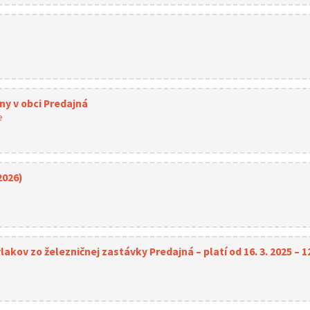
ny v obci Predajná
e
2026)
kov zo železničnej zastávky Predajná – platí od 16. 3. 2025 – 12