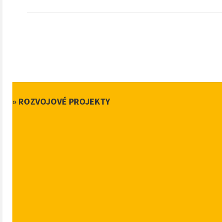
» ROZVOJOVÉ PROJEKTY
Deň dom
13. dec
14:00 - 
Námesti