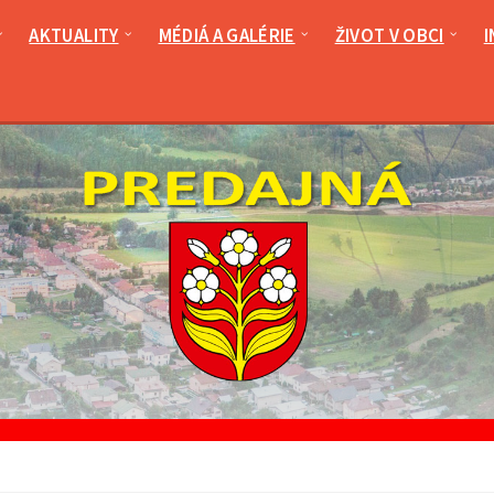
AKTUALITY
MÉDIÁ A GALÉRIE
ŽIVOT V OBCI
I
ronómia