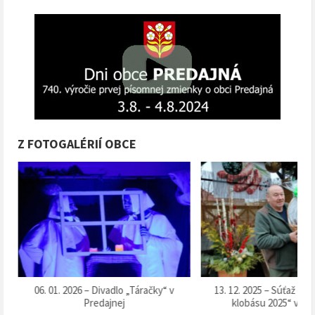
Z FOTOGALÉRIÍ OBCE
k
06. 01. 2026 – Divadlo „Táračky“ v
13. 12. 2025 – Súťaž o 
Predajnej
klobásu 2025“ v Pr