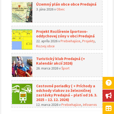
Územný plán obce obce Predajná
3. júna 2026
v
Obec
Projekt Rozšírenie športovo-
oddychovej zóny v obci Predajná
22. apríla 2026
v
Prebiehajúce
,
Projekty
,
Rozvoj obce
Turistický klub Predajná (+
Kalendár akcií 2026)
26. marca 2026
v
Šport
Cestovné poriadky ( + Príchody a
odchody vlakov zo železničnej
zastávky Predajná – platí od 16. 3.
2025 – 12. 12. 2026)
12. marca 2026
v
Prebiehajúce
,
Infoservis