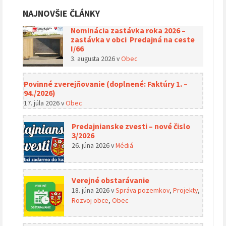
NAJNOVŠIE ČLÁNKY
Nominácia zastávka roka 2026 –
zastávka v obci Predajná na ceste
I/66
3. augusta 2026
v
Obec
Povinné zverejňovanie (doplnené: Faktúry 1. –
94./2026)
17. júla 2026
v
Obec
Predajnianske zvesti – nové čislo
3/2026
26. júna 2026
v
Médiá
Verejné obstarávanie
18. júna 2026
v
Správa pozemkov
,
Projekty
,
Rozvoj obce
,
Obec