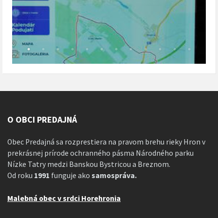
O OBCI PREDAJNÁ
Obec Predajná sa rozprestiera na pravom brehu rieky Hron v
prekrásnej prírode ochranného pásma Národného parku
Nízke Tatry medzi Banskou Bystricou a Breznom.
Od roku
1991
funguje ako
samospráva.
Malebná obec v srdci Horehronia