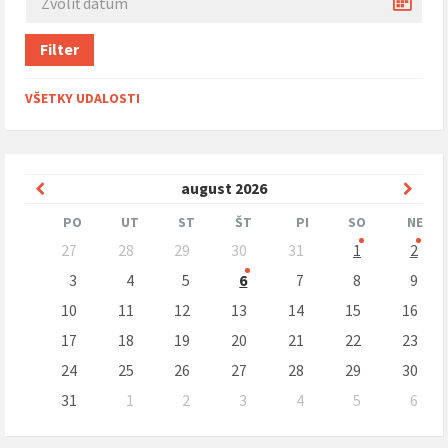
Filter
VŠETKY UDALOSTI
Predchádzajúci
Nasle
august
2026
mesiac
mesi
PO
UT
ST
ŠT
PI
SO
NE
Preskočit
27
28
29
30
31
1
2
kalendárne
dni
3
4
5
6
7
8
9
10
11
12
13
14
15
16
17
18
19
20
21
22
23
24
25
26
27
28
29
30
31
1
2
3
4
5
6
Naspäť
na