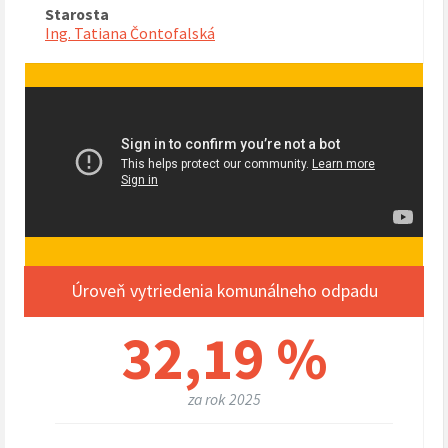
Starosta
Ing. Tatiana Čontofalská
Úroveň vytriedenia komunálneho odpadu
32,19 %
za rok 2025