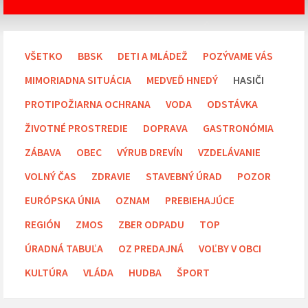
VŠETKO
BBSK
DETI A MLÁDEŽ
POZÝVAME VÁS
MIMORIADNA SITUÁCIA
MEDVEĎ HNEDÝ
HASIČI
PROTIPOŽIARNA OCHRANA
VODA
ODSTÁVKA
ŽIVOTNÉ PROSTREDIE
DOPRAVA
GASTRONÓMIA
ZÁBAVA
OBEC
VÝRUB DREVÍN
VZDELÁVANIE
VOLNÝ ČAS
ZDRAVIE
STAVEBNÝ ÚRAD
POZOR
EURÓPSKA ÚNIA
OZNAM
PREBIEHAJÚCE
REGIÓN
ZMOS
ZBER ODPADU
TOP
ÚRADNÁ TABUĽA
OZ PREDAJNÁ
VOĽBY V OBCI
KULTÚRA
VLÁDA
HUDBA
ŠPORT