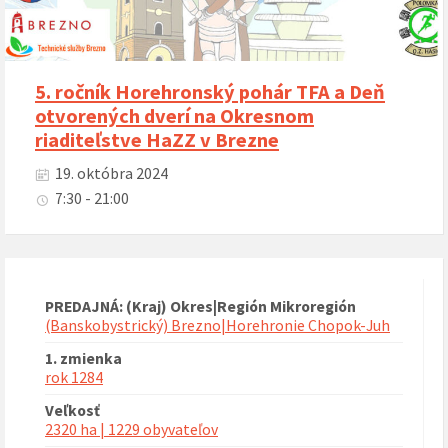
5. ročník Horehronský pohár TFA a Deň
otvorených dverí na Okresnom
riaditeľstve HaZZ v Brezne
19. októbra 2024
7:30 - 21:00
PREDAJNÁ: (Kraj) Okres|Región Mikroregión
(Banskobystrický) Brezno|Horehronie Chopok-Juh
1. zmienka
rok 1284
Veľkosť
2320 ha | 1229 obyvateľov