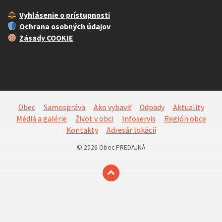
Vyhlásenie o prístupnosti
Ochrana osobných údajov
Zásady COOKIE
Obec
Samospráva
Ako vybaviť
Odpady
Aktuality
Médiá a galérie
Život v obci
Infoservis
Región obce
Kontakty
Adresár lokácií
© 2026 Obec PREDAJNÁ