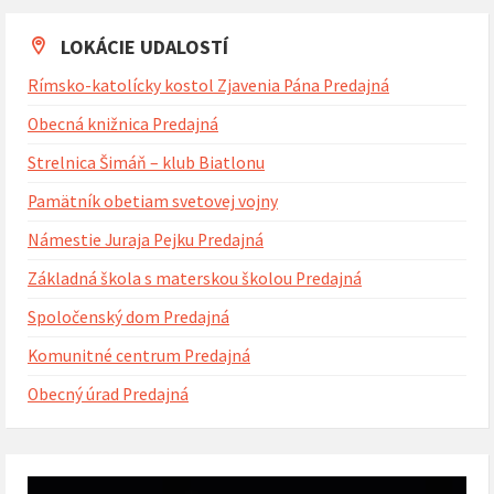
kalendárne
dni
LOKÁCIE UDALOSTÍ
Rímsko-katolícky kostol Zjavenia Pána Predajná
Obecná knižnica Predajná
Strelnica Šimáň – klub Biatlonu
Pamätník obetiam svetovej vojny
Námestie Juraja Pejku Predajná
Základná škola s materskou školou Predajná
Spoločenský dom Predajná
Komunitné centrum Predajná
Obecný úrad Predajná