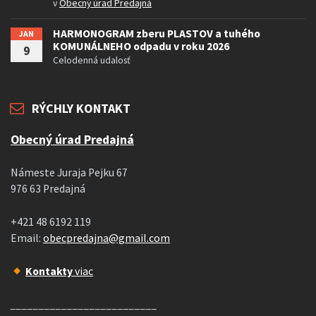
v
Obecný úrad Predajná
HARMONOGRAM zberu PLASTOV a tuhého
JAN
KOMUNÁLNEHO odpadu v roku 2026
9
Celodenná udalosť
RÝCHLY KONTAKT
Obecný úrad Predajná
Námeste Juraja Pejku 67
976 63 Predajná
+421 48 6192 119
Email:
obecpredajna@gmail.com
Kontakty
viac
__________________________