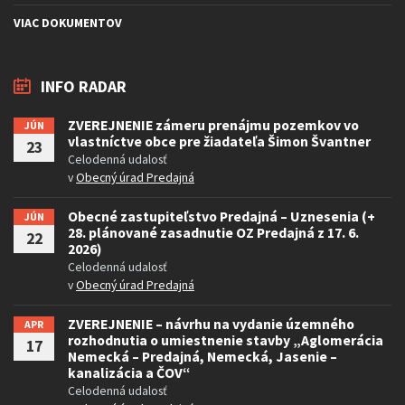
VIAC DOKUMENTOV
INFO RADAR
ZVEREJNENIE zámeru prenájmu pozemkov vo
JÚN
vlastníctve obce pre žiadateľa Šimon Švantner
23
Celodenná udalosť
v
Obecný úrad Predajná
Obecné zastupiteľstvo Predajná – Uznesenia (+
JÚN
28. plánované zasadnutie OZ Predajná z 17. 6.
22
2026)
Celodenná udalosť
v
Obecný úrad Predajná
ZVEREJNENIE – návrhu na vydanie územného
APR
rozhodnutia o umiestnenie stavby „Aglomerácia
17
Nemecká – Predajná, Nemecká, Jasenie –
kanalizácia a ČOV“
Celodenná udalosť