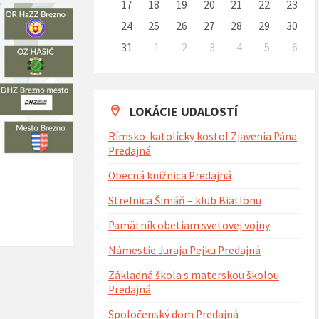
17
18
19
20
21
22
23
24
25
26
27
28
29
30
31
1
2
3
4
5
6
Naspäť
na
kalendárne
dni
LOKÁCIE UDALOSTÍ
Rímsko-katolícky kostol Zjavenia Pána
Predajná
Obecná knižnica Predajná
Strelnica Šimáň – klub Biatlonu
Pamätník obetiam svetovej vojny
Námestie Juraja Pejku Predajná
Základná škola s materskou školou
Predajná
Spoločenský dom Predajná