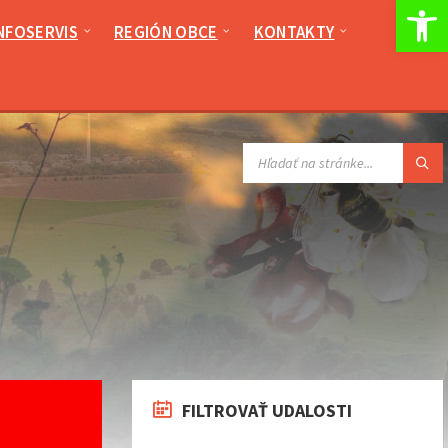
Op
NFOSERVIS
REGIÓN OBCE
KONTAKTY
VYHĽADÁVANIE:
FILTROVAŤ UDALOSTI