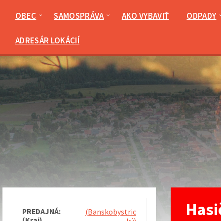
Preskočiť
Preskočiť
Preskočiť
Preskočiť
na
na
na
na
OBEC
SAMOSPRÁVA
AKO VYBAVIŤ
ODPADY
obsah
ľavý
pravý
pätičku
panel
panel
ADRESÁR LOKÁCIÍ
Hasi
PREDAJNÁ:
(Banskobystric
(Kraj)