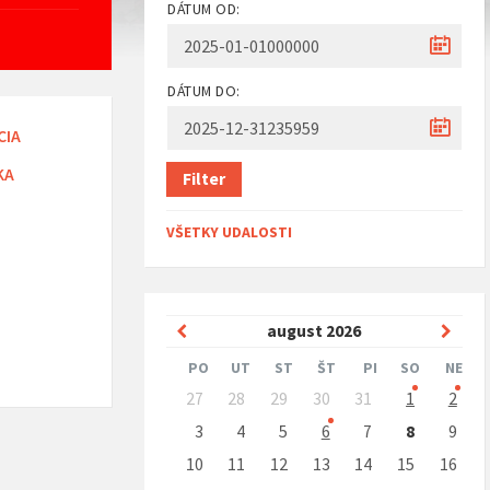
DÁTUM OD:
DÁTUM DO:
CIA
KA
Filter
VŠETKY UDALOSTI
Predchádzajúci
Nasle
august
2026
mesiac
mesi
PO
UT
ST
ŠT
PI
SO
NE
Preskočit
27
28
29
30
31
1
2
kalendárne
dni
3
4
5
6
7
8
9
10
11
12
13
14
15
16