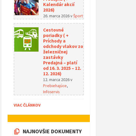
Kalendár akcií
2026)
26. marca 2026
v
Šport
Cestovné
poriadky ( +
Príchody a
odchody vlakov zo
železničnej
zastávky
Predajná – platí
od 16. 3. 2025 – 12.
12. 2026)
12. marca 2026
v
Prebiehajúce
,
Infoservis
VIAC ČLÁNKOV
NAJNOVŠIE DOKUMENTY