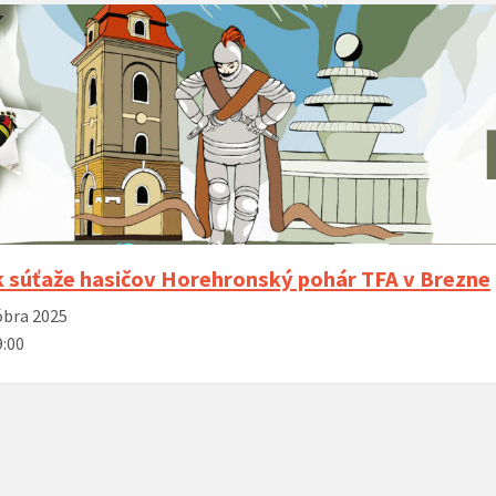
ík súťaže hasičov Horehronský pohár TFA v Brezne
óbra 2025
9:00