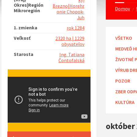
ký)
Okres|Región
Brezno|Horehr
Domov
/
Mikroregión
onie Chopok-
Juh
1. zmienka
rok 1284
Veľkosť
VŠETKO
2320 ha | 1229
obyvateľov
MEDVEĎ H
Starosta
Ing. Tatiana
ŽIVOTNÉ 
Čontofalská
VÝRUB DR
POZOR
ZBER ODP
KULTÚRA
október