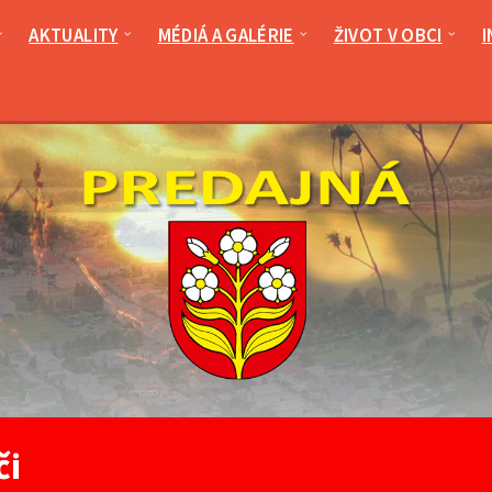
AKTUALITY
MÉDIÁ A GALÉRIE
ŽIVOT V OBCI
I
či