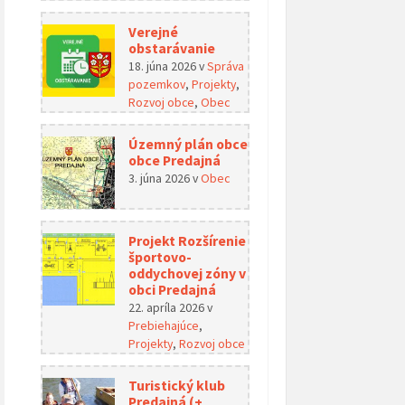
Verejné
obstarávanie
18. júna 2026
v
Správa
pozemkov
,
Projekty
,
Rozvoj obce
,
Obec
Územný plán obce
obce Predajná
3. júna 2026
v
Obec
Projekt Rozšírenie
športovo-
oddychovej zóny v
obci Predajná
22. apríla 2026
v
Prebiehajúce
,
Projekty
,
Rozvoj obce
Turistický klub
Predajná (+