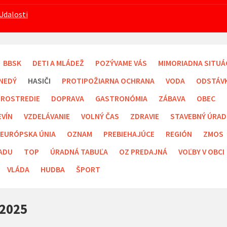
Udalosti
BBSK
DETI A MLÁDEŽ
POZÝVAME VÁS
MIMORIADNA SITUÁ
NEDÝ
HASIČI
PROTIPOŽIARNA OCHRANA
VODA
ODSTÁV
PROSTREDIE
DOPRAVA
GASTRONÓMIA
ZÁBAVA
OBEC
EVÍN
VZDELÁVANIE
VOLNÝ ČAS
ZDRAVIE
STAVEBNÝ ÚRAD
EURÓPSKA ÚNIA
OZNAM
PREBIEHAJÚCE
REGIÓN
ZMOS
ADU
TOP
ÚRADNÁ TABUĽA
OZ PREDAJNÁ
VOĽBY V OBCI
VLÁDA
HUDBA
ŠPORT
 2025