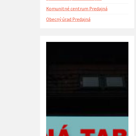
Komunitné centrum Predajná
Obecný úrad Predajná
ntorína s urnovým hájom
Projekt Riešenie migračných výziev v
(rok 2023)
obci Predajná (rok 2022 – 2023)