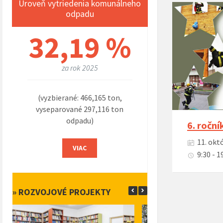
Úroveň vytriedenia komunálneho
odpadu
32,19 %
za rok 2025
(vyzbierané: 466,165 ton,
vyseparované 297,116 ton
odpadu)
6. ročn
11. okt
VIAC
9:30 - 1
» ROZVOJOVÉ PROJEKTY