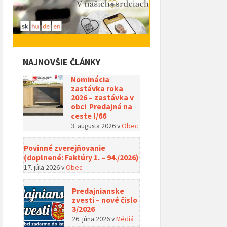
NAJNOVŠIE ČLÁNKY
Nominácia
zastávka roka
2026 – zastávka v
obci Predajná na
ceste I/66
3. augusta 2026
v
Obec
Povinné zverejňovanie
(doplnené: Faktúry 1. – 94./2026)
17. júla 2026
v
Obec
Predajnianske
zvesti – nové čislo
3/2026
26. júna 2026
v
Médiá