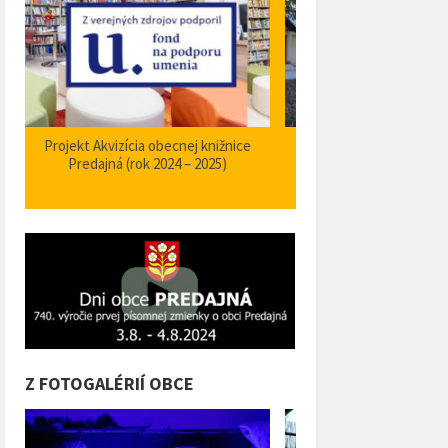
Zabezpečenie zvýšenia bezpečnosti a
Projekt Podpora opatrení
plynulosti premávky – I/66 Predajná
bezpečnosti dopravy a 
križovatka – nehodové miesto
orientačného informačné
obci Predajná (rok
Z FOTOGALÉRIÍ OBCE