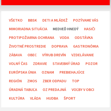
VŠETKO
BBSK
DETI A MLÁDEŽ
POZÝVAME VÁS
MIMORIADNA SITUÁCIA
MEDVEĎ HNEDÝ
HASIČI
PROTIPOŽIARNA OCHRANA
VODA
ODSTÁVKA
ŽIVOTNÉ PROSTREDIE
DOPRAVA
GASTRONÓMIA
ZÁBAVA
OBEC
VÝRUB DREVÍN
VZDELÁVANIE
VOLNÝ ČAS
ZDRAVIE
STAVEBNÝ ÚRAD
POZOR
EURÓPSKA ÚNIA
OZNAM
PREBIEHAJÚCE
REGIÓN
ZMOS
ZBER ODPADU
TOP
ÚRADNÁ TABUĽA
OZ PREDAJNÁ
VOĽBY V OBCI
KULTÚRA
VLÁDA
HUDBA
ŠPORT