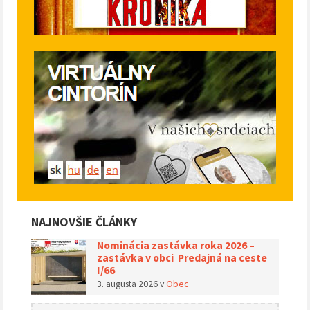
NAJNOVŠIE ČLÁNKY
Nominácia zastávka roka 2026 –
zastávka v obci Predajná na ceste
I/66
3. augusta 2026
v
Obec