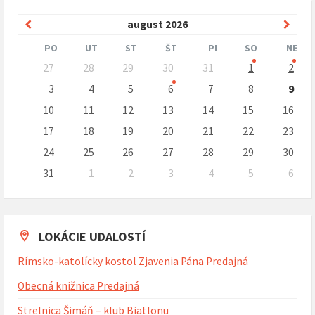
Predchádzajúci
Nasle
august
2026
mesiac
mesi
PO
UT
ST
ŠT
PI
SO
NE
Preskočit
27
28
29
30
31
1
2
kalendárne
dni
3
4
5
6
7
8
9
10
11
12
13
14
15
16
17
18
19
20
21
22
23
24
25
26
27
28
29
30
31
1
2
3
4
5
6
Naspäť
na
kalendárne
dni
LOKÁCIE UDALOSTÍ
Rímsko-katolícky kostol Zjavenia Pána Predajná
Obecná knižnica Predajná
Strelnica Šimáň – klub Biatlonu