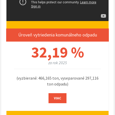
Úroveň vytriedenia komunálneho odpadu
32,19 %
za rok 2025
(vyzbierané: 466,165 ton, vyseparované 297,116
ton odpadu)
VIAC