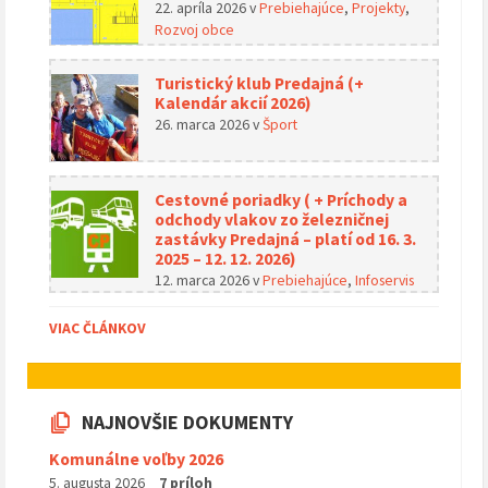
22. apríla 2026
v
Prebiehajúce
,
Projekty
,
Rozvoj obce
Turistický klub Predajná (+
Kalendár akcií 2026)
26. marca 2026
v
Šport
Cestovné poriadky ( + Príchody a
odchody vlakov zo železničnej
zastávky Predajná – platí od 16. 3.
2025 – 12. 12. 2026)
12. marca 2026
v
Prebiehajúce
,
Infoservis
VIAC ČLÁNKOV
NAJNOVŠIE DOKUMENTY
Komunálne voľby 2026
5. augusta 2026
7 príloh