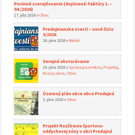
Povinné zverejňovanie (doplnené: Faktúry 1. –
94./2026)
17. júla 2026
v
Obec
Predajnianske zvesti – nové čislo
3/2026
26. júna 2026
v
Médiá
Verejné obstarávanie
18. júna 2026
v
Správa pozemkov
,
Projekty
,
Rozvoj obce
,
Obec
Územný plán obce obce Predajná
3. júna 2026
v
Obec
Projekt Rozšírenie športovo-
oddychovej zóny v obci Predajná