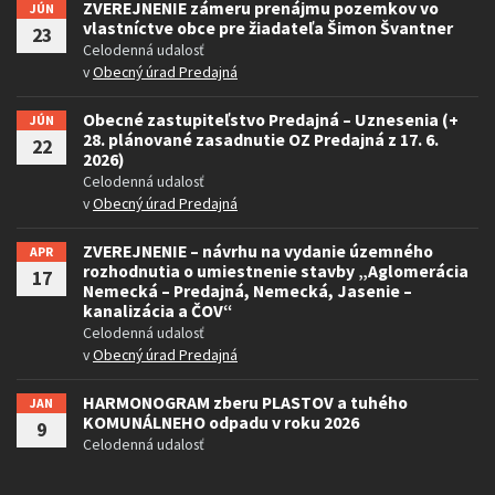
ZVEREJNENIE zámeru prenájmu pozemkov vo
JÚN
vlastníctve obce pre žiadateľa Šimon Švantner
23
Celodenná udalosť
v
Obecný úrad Predajná
Obecné zastupiteľstvo Predajná – Uznesenia (+
JÚN
28. plánované zasadnutie OZ Predajná z 17. 6.
22
2026)
Celodenná udalosť
v
Obecný úrad Predajná
ZVEREJNENIE – návrhu na vydanie územného
APR
rozhodnutia o umiestnenie stavby „Aglomerácia
17
Nemecká – Predajná, Nemecká, Jasenie –
kanalizácia a ČOV“
Celodenná udalosť
v
Obecný úrad Predajná
HARMONOGRAM zberu PLASTOV a tuhého
JAN
KOMUNÁLNEHO odpadu v roku 2026
9
Celodenná udalosť