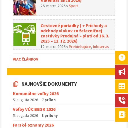
Kalendár akcií 2026)
26. marca 2026
v
Šport
Cestovné poriadky ( + Príchody a
odchody vlakov zo železničnej
zastávky Predajná – platí od 16. 3.
2025 – 12. 12. 2026)
12. marca 2026
v
Prebiehajúce
,
Infoservis
VIAC ČLÁNKOV
NAJNOVŠIE DOKUMENTY
Komunálne voľby 2026
5. augusta 2026
7 príloh
Voľby VÚC BBSK 2026
5. augusta 2026
3 prílohy
Farské oznamy 2026