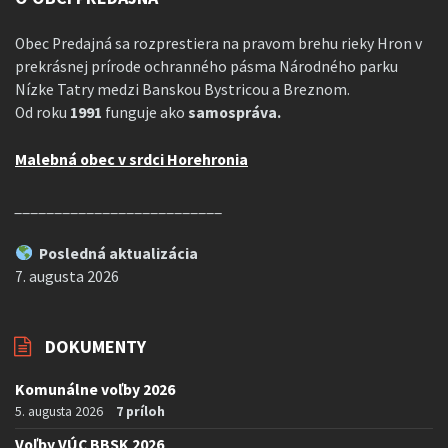
Obec Predajná sa rozprestiera na pravom brehu rieky Hron v
prekrásnej prírode ochranného pásma Národného parku
Nízke Tatry medzi Banskou Bystricou a Breznom.
Od roku
1991
funguje ako
samospráva.
Malebná obec v srdci Horehronia
__________________________
Posledná aktualizácia
7. augusta 2026
DOKUMENTY
Komunálne voľby 2026
5. augusta 2026
7 príloh
Voľby VÚC BBSK 2026