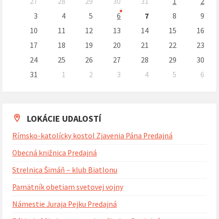
27
28
29
30
31
1
2
kalendárne
dni
3
4
5
6
7
8
9
10
11
12
13
14
15
16
17
18
19
20
21
22
23
24
25
26
27
28
29
30
31
1
2
3
4
5
6
Naspäť
na
kalendárne
dni
LOKÁCIE UDALOSTÍ
Rímsko-katolícky kostol Zjavenia Pána Predajná
Obecná knižnica Predajná
Strelnica Šimáň – klub Biatlonu
Pamätník obetiam svetovej vojny
Námestie Juraja Pejku Predajná