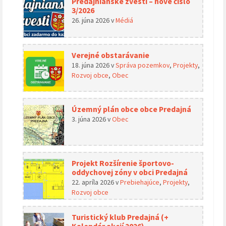
Predajnianske zvesti – nové čislo
3/2026
26. júna 2026
v
Médiá
Verejné obstarávanie
18. júna 2026
v
Správa pozemkov
,
Projekty
,
Rozvoj obce
,
Obec
Územný plán obce obce Predajná
3. júna 2026
v
Obec
Projekt Rozšírenie športovo-
oddychovej zóny v obci Predajná
22. apríla 2026
v
Prebiehajúce
,
Projekty
,
Rozvoj obce
Turistický klub Predajná (+