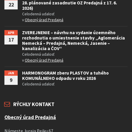
28. plánované zasadnutie OZ Predajná z 17. 6.
22
2026)
Celodenná udalosť
v
Obecný úrad Predajná
ZVEREJNENIE – návrhu na vydanie územného
APR
rozhodnutia o umiestnenie stavby „Aglomerácia
17
Nemecká – Predajná, Nemecká, Jasenie –
kanalizácia a ČOV“
Celodenná udalosť
v
Obecný úrad Predajná
HARMONOGRAM zberu PLASTOV a tuhého
JAN
KOMUNÁLNEHO odpadu v roku 2026
9
Celodenná udalosť
RÝCHLY KONTAKT
Obecný úrad Predajná
Námeste Juraja Pejku 67