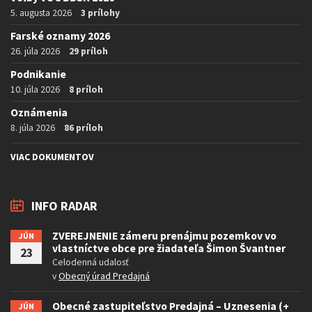
5. augusta 2026
3 prílohy
Farské oznamy 2026
26. júla 2026
29 príloh
Podnikanie
10. júla 2026
8 príloh
Oznámenia
8. júla 2026
86 príloh
VIAC DOKUMENTOV
INFO RADAR
ZVEREJNENIE zámeru prenájmu pozemkov vo
JÚN
vlastníctve obce pre žiadateľa Šimon Švantner
23
Celodenná udalosť
v
Obecný úrad Predajná
Obecné zastupiteľstvo Predajná – Uznesenia (+
JÚN