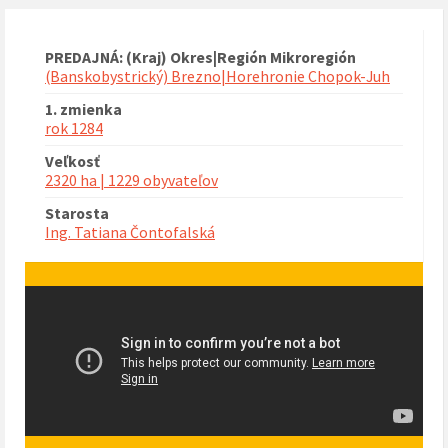
PREDAJNÁ: (Kraj) Okres|Región Mikroregión
(Banskobystrický) Brezno|Horehronie Chopok-Juh
1. zmienka
rok 1284
Veľkosť
2320 ha | 1229 obyvateľov
Starosta
Ing. Tatiana Čontofalská