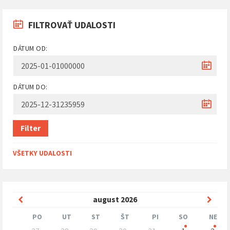
FILTROVAŤ UDALOSTI
DÁTUM OD:
DÁTUM DO:
Filter
VŠETKY UDALOSTI
Predchádzajúci
Nasle
august
2026
mesiac
mesi
PO
UT
ST
ŠT
PI
SO
NE
Preskočit