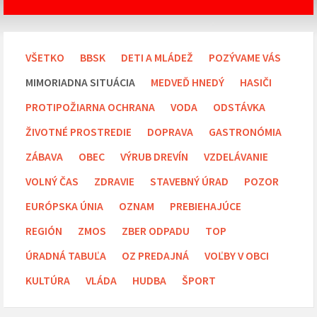
VŠETKO
BBSK
DETI A MLÁDEŽ
POZÝVAME VÁS
MIMORIADNA SITUÁCIA
MEDVEĎ HNEDÝ
HASIČI
PROTIPOŽIARNA OCHRANA
VODA
ODSTÁVKA
ŽIVOTNÉ PROSTREDIE
DOPRAVA
GASTRONÓMIA
ZÁBAVA
OBEC
VÝRUB DREVÍN
VZDELÁVANIE
VOLNÝ ČAS
ZDRAVIE
STAVEBNÝ ÚRAD
POZOR
EURÓPSKA ÚNIA
OZNAM
PREBIEHAJÚCE
REGIÓN
ZMOS
ZBER ODPADU
TOP
ÚRADNÁ TABUĽA
OZ PREDAJNÁ
VOĽBY V OBCI
KULTÚRA
VLÁDA
HUDBA
ŠPORT