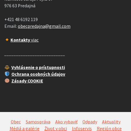
976 63 Predajná
+421 48 6192 119
Email:
obecpredajna@gmail.com
Kontakty
viac
__________________________
Vyhlásenie o prístupnosti
Ochrana osobných údajov
Zásady COOKIE
Obec
Samospráva
Ako vybaviť
Odpady
Aktuality
Médiá a galérie
Život v obci
Infoservis
Región obce