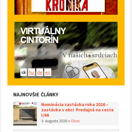
NAJNOVŠIE ČLÁNKY
Nominácia zastávka roka 2026 –
zastávka v obci Predajná na ceste
I/66
3. augusta 2026
v
Obec