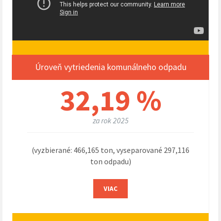
Úroveň vytriedenia komunálneho odpadu
32,19 %
za rok 2025
(vyzbierané: 466,165 ton, vyseparované 297,116
ton odpadu)
VIAC