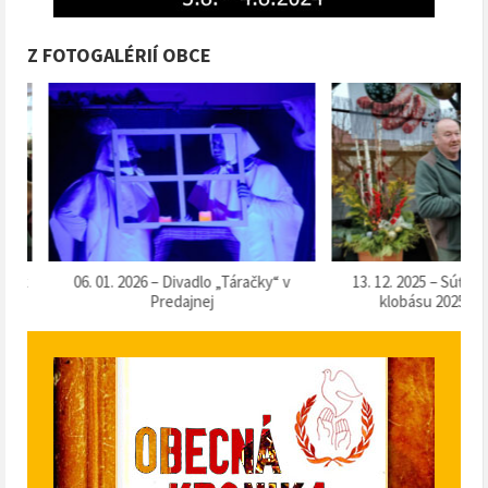
Z FOTOGALÉRIÍ OBCE
k
06. 01. 2026 – Divadlo „Táračky“ v
13. 12. 2025 – Súťaž o 
Predajnej
klobásu 2025“ v Pr