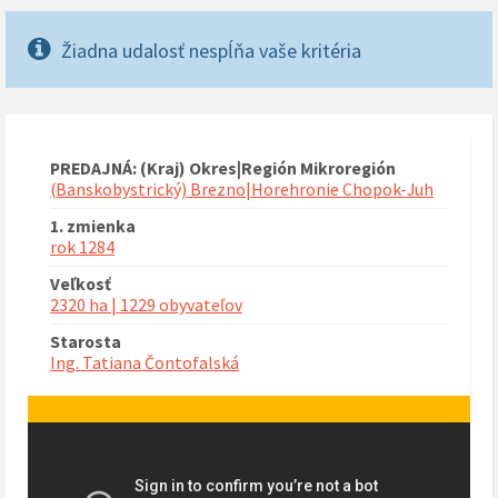
Žiadna udalosť nespĺňa vaše kritéria
PREDAJNÁ: (Kraj) Okres|Región Mikroregión
(Banskobystrický) Brezno|Horehronie Chopok-Juh
1. zmienka
rok 1284
Veľkosť
2320 ha | 1229 obyvateľov
Starosta
Ing. Tatiana Čontofalská