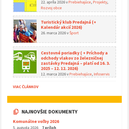
22. apríla 2026
v
Prebiehajúce
,
Projekty
,
Rozvoj obce
Turistický klub Predajná (+
Kalendár akcií 2026)
26. marca 2026
v
Šport
Cestovné poriadky ( + Príchody a
odchody vlakov zo železničnej
zastávky Predajná – platí od 16. 3.
2025 – 12. 12. 2026)
12. marca 2026
v
Prebiehajúce
,
Infoservis
VIAC ČLÁNKOV
NAJNOVŠIE DOKUMENTY
Komunálne voľby 2026
5. augusta 2026
7 príloh