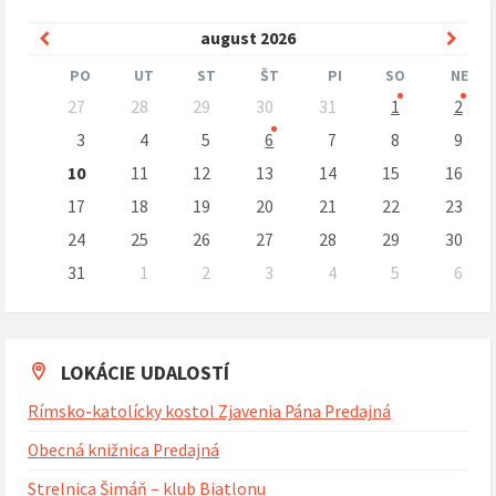
Predchádzajúci
Nasle
august
2026
mesiac
mesi
PO
UT
ST
ŠT
PI
SO
NE
Preskočit
27
28
29
30
31
1
2
kalendárne
dni
3
4
5
6
7
8
9
10
11
12
13
14
15
16
17
18
19
20
21
22
23
24
25
26
27
28
29
30
31
1
2
3
4
5
6
Naspäť
na
kalendárne
dni
LOKÁCIE UDALOSTÍ
Rímsko-katolícky kostol Zjavenia Pána Predajná
Obecná knižnica Predajná
Strelnica Šimáň – klub Biatlonu