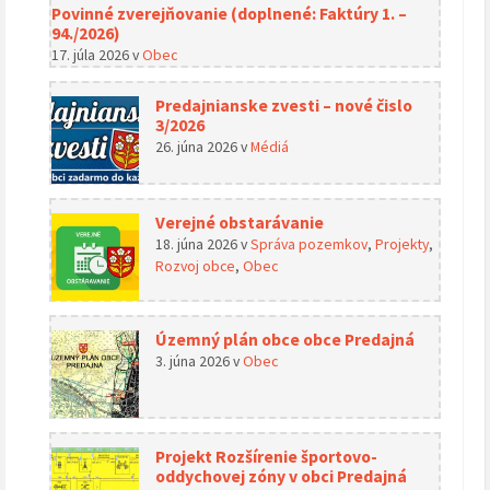
Povinné zverejňovanie (doplnené: Faktúry 1. –
94./2026)
17. júla 2026
v
Obec
Predajnianske zvesti – nové čislo
3/2026
26. júna 2026
v
Médiá
Verejné obstarávanie
18. júna 2026
v
Správa pozemkov
,
Projekty
,
Rozvoj obce
,
Obec
Územný plán obce obce Predajná
3. júna 2026
v
Obec
Projekt Rozšírenie športovo-
oddychovej zóny v obci Predajná