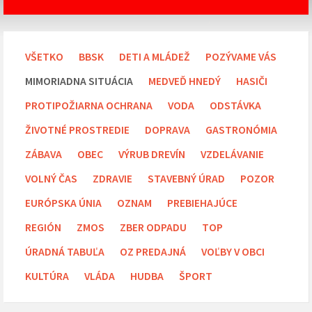
VŠETKO
BBSK
DETI A MLÁDEŽ
POZÝVAME VÁS
MIMORIADNA SITUÁCIA
MEDVEĎ HNEDÝ
HASIČI
PROTIPOŽIARNA OCHRANA
VODA
ODSTÁVKA
ŽIVOTNÉ PROSTREDIE
DOPRAVA
GASTRONÓMIA
ZÁBAVA
OBEC
VÝRUB DREVÍN
VZDELÁVANIE
VOLNÝ ČAS
ZDRAVIE
STAVEBNÝ ÚRAD
POZOR
EURÓPSKA ÚNIA
OZNAM
PREBIEHAJÚCE
REGIÓN
ZMOS
ZBER ODPADU
TOP
ÚRADNÁ TABUĽA
OZ PREDAJNÁ
VOĽBY V OBCI
KULTÚRA
VLÁDA
HUDBA
ŠPORT