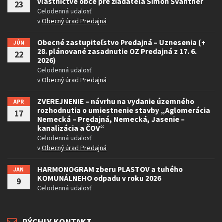
vlastníctve obce pre žiadateľa Šimon Švantner
23
Celodenná udalosť
v
Obecný úrad Predajná
Obecné zastupiteľstvo Predajná – Uznesenia (+
JÚN
28. plánované zasadnutie OZ Predajná z 17. 6.
22
2026)
Celodenná udalosť
v
Obecný úrad Predajná
ZVEREJNENIE – návrhu na vydanie územného
APR
rozhodnutia o umiestnenie stavby „Aglomerácia
17
Nemecká – Predajná, Nemecká, Jasenie –
kanalizácia a ČOV“
Celodenná udalosť
v
Obecný úrad Predajná
HARMONOGRAM zberu PLASTOV a tuhého
JAN
KOMUNÁLNEHO odpadu v roku 2026
9
Celodenná udalosť
RÝCHLY KONTAKT