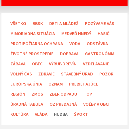
VŠETKO
BBSK
DETI A MLÁDEŽ
POZÝVAME VÁS
MIMORIADNA SITUÁCIA
MEDVEĎ HNEDÝ
HASIČI
PROTIPOŽIARNA OCHRANA
VODA
ODSTÁVKA
ŽIVOTNÉ PROSTREDIE
DOPRAVA
GASTRONÓMIA
ZÁBAVA
OBEC
VÝRUB DREVÍN
VZDELÁVANIE
VOLNÝ ČAS
ZDRAVIE
STAVEBNÝ ÚRAD
POZOR
EURÓPSKA ÚNIA
OZNAM
PREBIEHAJÚCE
REGIÓN
ZMOS
ZBER ODPADU
TOP
ÚRADNÁ TABUĽA
OZ PREDAJNÁ
VOĽBY V OBCI
KULTÚRA
VLÁDA
HUDBA
ŠPORT