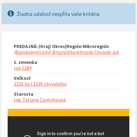
Žiadna udalosť nespĺňa vaše kritéria
PREDAJNÁ: (Kraj) Okres|Región Mikroregión
(Banskobystrický) Brezno|Horehronie Chopok-Juh
1. zmienka
rok 1284
Veľkosť
2320 ha | 1229 obyvateľov
Starosta
Ing. Tatiana Čontofalská