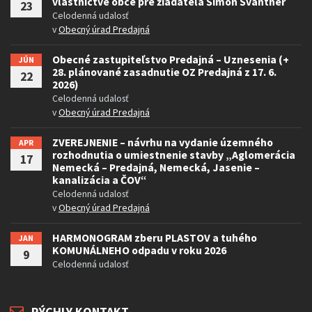
vlastníctve obce pre žiadateľa Šimon Švantner
23
Celodenná udalosť
v
Obecný úrad Predajná
Obecné zastupiteľstvo Predajná – Uznesenia (+
JÚN
28. plánované zasadnutie OZ Predajná z 17. 6.
22
2026)
Celodenná udalosť
v
Obecný úrad Predajná
ZVEREJNENIE – návrhu na vydanie územného
APR
rozhodnutia o umiestnenie stavby „Aglomerácia
17
Nemecká – Predajná, Nemecká, Jasenie –
kanalizácia a ČOV“
Celodenná udalosť
v
Obecný úrad Predajná
HARMONOGRAM zberu PLASTOV a tuhého
JAN
KOMUNÁLNEHO odpadu v roku 2026
9
Celodenná udalosť
RÝCHLY KONTAKT