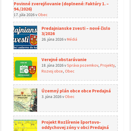
Povinné zverejňovanie (doplnené: Faktúry 1. –
94./2026)
17. júla 2026
v
Obec
Predajnianske zvesti – nové čislo
3/2026
26. júna 2026
v
Médiá
Verejné obstarávanie
18. júna 2026
v
Správa pozemkov
,
Projekty
,
Rozvoj obce
,
Obec
Územný plán obce obce Predajná
3. júna 2026
v
Obec
Projekt Rozšírenie športovo-
oddychovej zóny v obci Predajná