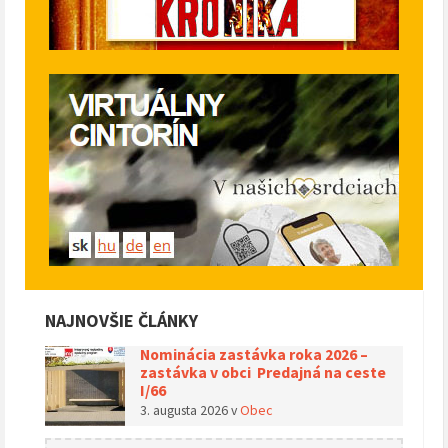
NAJNOVŠIE ČLÁNKY
Nominácia zastávka roka 2026 –
zastávka v obci Predajná na ceste
I/66
3. augusta 2026
v
Obec