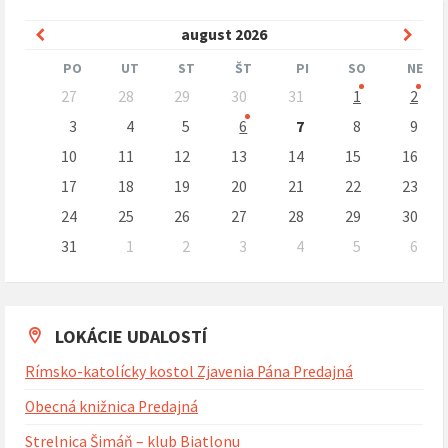
Predchádzajúci
Nasle
august
2026
mesiac
mesi
PO
UT
ST
ŠT
PI
SO
NE
Preskočit
27
28
29
30
31
1
2
kalendárne
dni
3
4
5
6
7
8
9
10
11
12
13
14
15
16
17
18
19
20
21
22
23
24
25
26
27
28
29
30
31
1
2
3
4
5
6
Naspäť
na
kalendárne
dni
LOKÁCIE UDALOSTÍ
Rímsko-katolícky kostol Zjavenia Pána Predajná
Obecná knižnica Predajná
Strelnica Šimáň – klub Biatlonu