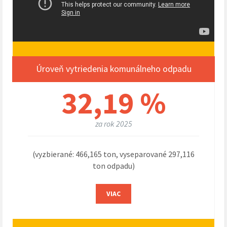
Úroveň vytriedenia komunálneho odpadu
32,19 %
za rok 2025
(vyzbierané: 466,165 ton, vyseparované 297,116
ton odpadu)
VIAC