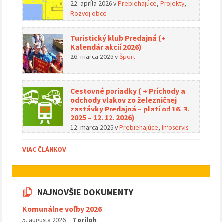
22. apríla 2026
v
Prebiehajúce
,
Projekty
,
Rozvoj obce
Turistický klub Predajná (+
Kalendár akcií 2026)
26. marca 2026
v
Šport
Cestovné poriadky ( + Príchody a
odchody vlakov zo železničnej
zastávky Predajná – platí od 16. 3.
2025 – 12. 12. 2026)
12. marca 2026
v
Prebiehajúce
,
Infoservis
VIAC ČLÁNKOV
NAJNOVŠIE DOKUMENTY
Komunálne voľby 2026
5. augusta 2026
7 príloh