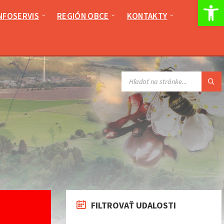
Op
NFOSERVIS
REGIÓN OBCE
KONTAKTY
VYHĽADÁVANIE:
FILTROVAŤ UDALOSTI