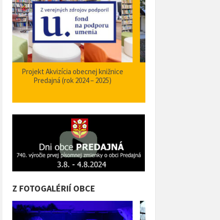
Zabezpečenie zvýšenia bezpečnosti a
Projekt Podpora opatrení
plynulosti premávky – I/66 Predajná
bezpečnosti dopravy a 
križovatka – nehodové miesto
orientačného informačné
obci Predajná (rok
Z FOTOGALÉRIÍ OBCE