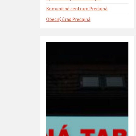
Komunitné centrum Predajná
Obecný úrad Predajná
ntorína s urnovým hájom
Projekt Riešenie migračných výziev v
(rok 2023)
obci Predajná (rok 2022 – 2023)