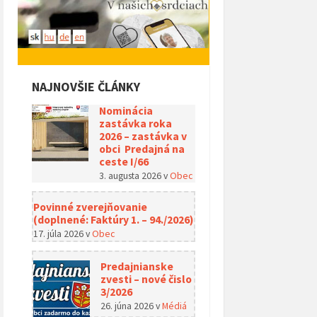
NAJNOVŠIE ČLÁNKY
Nominácia
zastávka roka
2026 – zastávka v
obci Predajná na
ceste I/66
3. augusta 2026
v
Obec
Povinné zverejňovanie
(doplnené: Faktúry 1. – 94./2026)
17. júla 2026
v
Obec
Predajnianske
zvesti – nové čislo
3/2026
26. júna 2026
v
Médiá