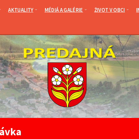
AKTUALITY
MÉDIÁ A GALÉRIE
ŽIVOT V OBCI
I
ávka