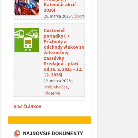
Kalendár akcií
2026)
26. marca 2026
v
Šport
Cestovné
poriadky ( +
Príchody a
odchody vlakov zo
železničnej
zastávky
Predajná – platí
od 16. 3. 2025 – 12.
12. 2026)
12. marca 2026
v
Prebiehajúce
,
Infoservis
VIAC ČLÁNKOV
NAJNOVŠIE DOKUMENTY