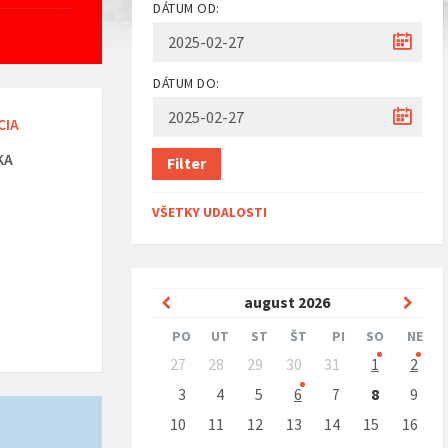
DÁTUM OD:
DÁTUM DO:
CIA
KA
Filter
VŠETKY UDALOSTI
Predchádzajúci
Nasle
august
2026
mesiac
mesi
PO
UT
ST
ŠT
PI
SO
NE
Preskočit
27
28
29
30
31
1
2
kalendárne
dni
3
4
5
6
7
8
9
10
11
12
13
14
15
16