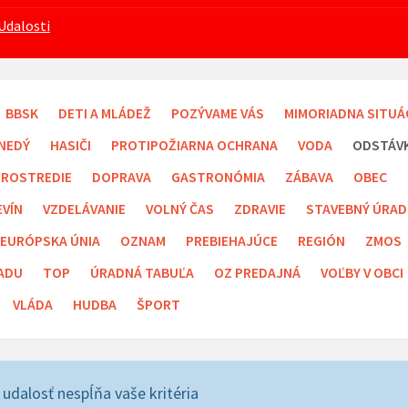
Udalosti
BBSK
DETI A MLÁDEŽ
POZÝVAME VÁS
MIMORIADNA SITUÁ
NEDÝ
HASIČI
PROTIPOŽIARNA OCHRANA
VODA
ODSTÁV
PROSTREDIE
DOPRAVA
GASTRONÓMIA
ZÁBAVA
OBEC
EVÍN
VZDELÁVANIE
VOLNÝ ČAS
ZDRAVIE
STAVEBNÝ ÚRAD
EURÓPSKA ÚNIA
OZNAM
PREBIEHAJÚCE
REGIÓN
ZMOS
ADU
TOP
ÚRADNÁ TABUĽA
OZ PREDAJNÁ
VOĽBY V OBCI
VLÁDA
HUDBA
ŠPORT
 udalosť nespĺňa vaše kritéria