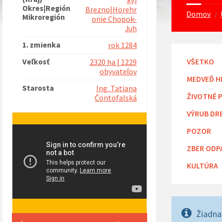
ký)
Okres|Región
Brezno|Horehr
Domov
/
Mikroregión
onie Chopok-
Juh
1. zmienka
rok 1284
Veľkosť
VŠETKO
2320 ha | 1229
obyvateľov
MEDVEĎ H
Starosta
Ing. Tatiana
ŽIVOTNÉ 
Čontofalská
VÝRUB DR
POZOR
ZBER ODP
KULTÚRA
Žiadna