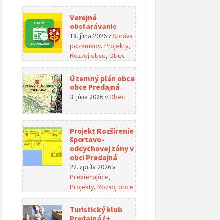
Verejné
obstarávanie
18. júna 2026
v
Správa
pozemkov
,
Projekty
,
Rozvoj obce
,
Obec
Územný plán obce
obce Predajná
3. júna 2026
v
Obec
Projekt Rozšírenie
športovo-
oddychovej zóny v
obci Predajná
22. apríla 2026
v
Prebiehajúce
,
Projekty
,
Rozvoj obce
Turistický klub
Predajná (+