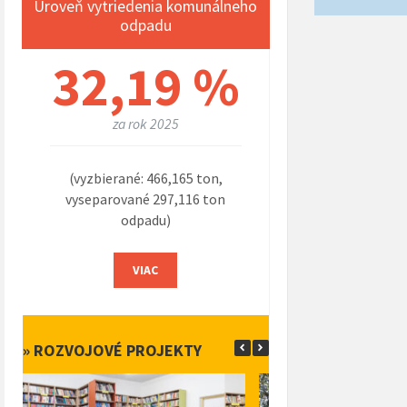
Úroveň vytriedenia komunálneho
odpadu
32,19 %
za rok 2025
(vyzbierané: 466,165 ton,
vyseparované 297,116 ton
odpadu)
VIAC
» ROZVOJOVÉ PROJEKTY