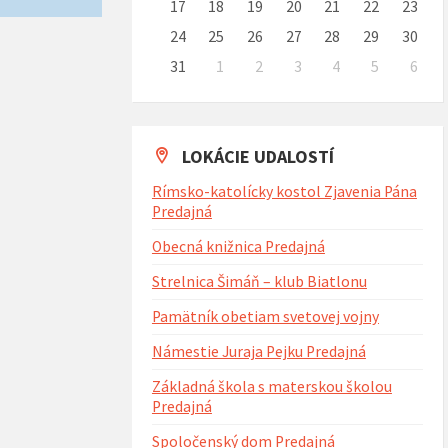
17
18
19
20
21
22
23
24
25
26
27
28
29
30
31
1
2
3
4
5
6
Naspäť
na
kalendárne
dni
LOKÁCIE UDALOSTÍ
Rímsko-katolícky kostol Zjavenia Pána
Predajná
Obecná knižnica Predajná
Strelnica Šimáň – klub Biatlonu
Pamätník obetiam svetovej vojny
Námestie Juraja Pejku Predajná
Základná škola s materskou školou
Predajná
Spoločenský dom Predajná