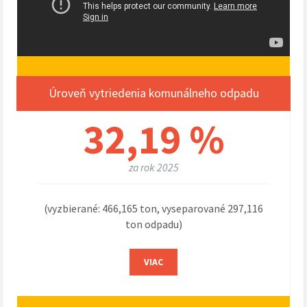
Úroveň vytriedenia komunálneho odpadu
32,19 %
za rok 2025
(vyzbierané: 466,165 ton, vyseparované 297,116
ton odpadu)
VIAC