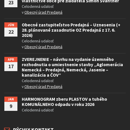
vlastníctve obce pre žiadateľa Šimon Švantner
23
Celodenná udalosť
v
Obecný úrad Predajná
Obecné zastupiteľstvo Predajná – Uznesenia (+
JÚN
28. plánované zasadnutie OZ Predajná z 17. 6.
22
2026)
Celodenná udalosť
v
Obecný úrad Predajná
ZVEREJNENIE – návrhu na vydanie územného
APR
rozhodnutia o umiestnenie stavby „Aglomerácia
17
Nemecká – Predajná, Nemecká, Jasenie –
kanalizácia a ČOV“
Celodenná udalosť
v
Obecný úrad Predajná
HARMONOGRAM zberu PLASTOV a tuhého
JAN
KOMUNÁLNEHO odpadu v roku 2026
9
Celodenná udalosť
RÝCHLY KONTAKT