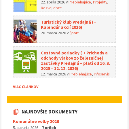
22. apríla 2026
v
Prebiehajúce
,
Projekty
,
Rozvoj obce
Turistický klub Predajná (+
Kalendár akcií 2026)
26. marca 2026
v
Šport
Cestovné poriadky ( + Príchody a
odchody vlakov zo železničnej
zastávky Predajná – platí od 16. 3.
2025 – 12. 12. 2026)
12. marca 2026
v
Prebiehajúce
,
Infoservis
VIAC ČLÁNKOV
NAJNOVŠIE DOKUMENTY
Komunálne voľby 2026
5. augusta 2026
7 príloh