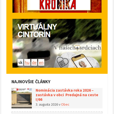
NAJNOVŠIE ČLÁNKY
Nominácia zastávka roka 2026 –
zastávka v obci Predajná na ceste
I/66
3. augusta 2026
v
Obec