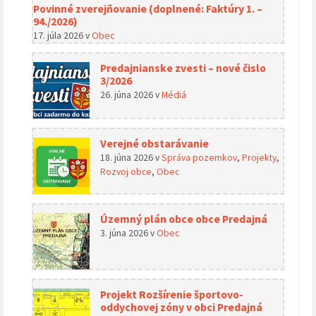
Povinné zverejňovanie (doplnené: Faktúry 1. –
94./2026)
17. júla 2026
v
Obec
Predajnianske zvesti – nové čislo
3/2026
26. júna 2026
v
Médiá
Verejné obstarávanie
18. júna 2026
v
Správa pozemkov
,
Projekty
,
Rozvoj obce
,
Obec
Územný plán obce obce Predajná
3. júna 2026
v
Obec
Projekt Rozšírenie športovo-
oddychovej zóny v obci Predajná