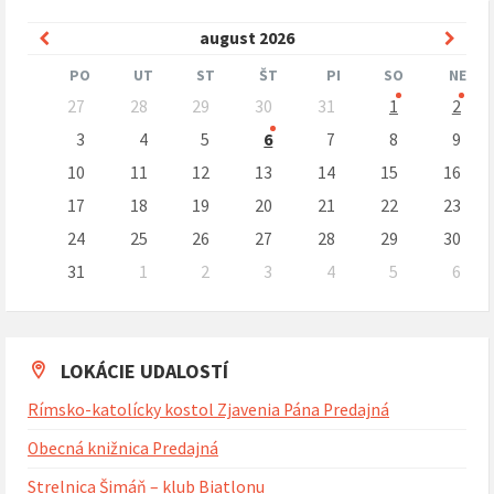
Predchádzajúci
Nasle
august
2026
mesiac
mesi
PO
UT
ST
ŠT
PI
SO
NE
Preskočit
27
28
29
30
31
1
2
kalendárne
dni
3
4
5
6
7
8
9
10
11
12
13
14
15
16
17
18
19
20
21
22
23
24
25
26
27
28
29
30
31
1
2
3
4
5
6
Naspäť
na
kalendárne
dni
LOKÁCIE UDALOSTÍ
Rímsko-katolícky kostol Zjavenia Pána Predajná
Obecná knižnica Predajná
Strelnica Šimáň – klub Biatlonu