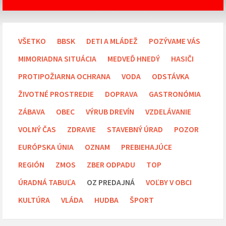
VŠETKO
BBSK
DETI A MLÁDEŽ
POZÝVAME VÁS
MIMORIADNA SITUÁCIA
MEDVEĎ HNEDÝ
HASIČI
PROTIPOŽIARNA OCHRANA
VODA
ODSTÁVKA
ŽIVOTNÉ PROSTREDIE
DOPRAVA
GASTRONÓMIA
ZÁBAVA
OBEC
VÝRUB DREVÍN
VZDELÁVANIE
VOLNÝ ČAS
ZDRAVIE
STAVEBNÝ ÚRAD
POZOR
EURÓPSKA ÚNIA
OZNAM
PREBIEHAJÚCE
REGIÓN
ZMOS
ZBER ODPADU
TOP
ÚRADNÁ TABUĽA
OZ PREDAJNÁ
VOĽBY V OBCI
KULTÚRA
VLÁDA
HUDBA
ŠPORT