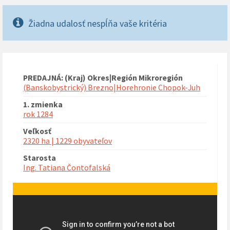
Žiadna udalosť nespĺňa vaše kritéria
PREDAJNÁ: (Kraj) Okres|Región Mikroregión
(Banskobystrický) Brezno|Horehronie Chopok-Juh
1. zmienka
rok 1284
Veľkosť
2320 ha | 1229 obyvateľov
Starosta
Ing. Tatiana Čontofalská