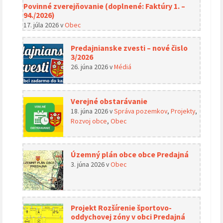
Povinné zverejňovanie (doplnené: Faktúry 1. –
94./2026)
17. júla 2026
v
Obec
Predajnianske zvesti – nové čislo
3/2026
26. júna 2026
v
Médiá
Verejné obstarávanie
18. júna 2026
v
Správa pozemkov
,
Projekty
,
Rozvoj obce
,
Obec
Územný plán obce obce Predajná
3. júna 2026
v
Obec
Projekt Rozšírenie športovo-
oddychovej zóny v obci Predajná