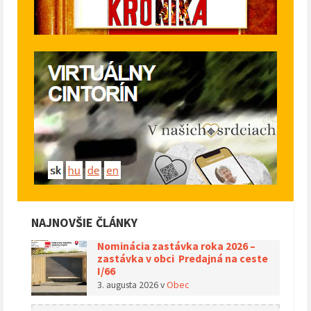
NAJNOVŠIE ČLÁNKY
Nominácia zastávka roka 2026 –
zastávka v obci Predajná na ceste
I/66
3. augusta 2026
v
Obec