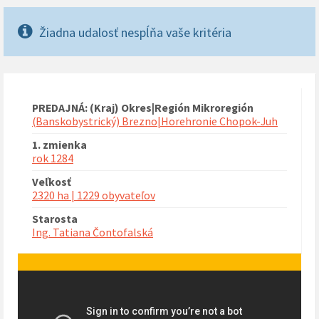
Žiadna udalosť nespĺňa vaše kritéria
PREDAJNÁ: (Kraj) Okres|Región Mikroregión
(Banskobystrický) Brezno|Horehronie Chopok-Juh
1. zmienka
rok 1284
Veľkosť
2320 ha | 1229 obyvateľov
Starosta
Ing. Tatiana Čontofalská