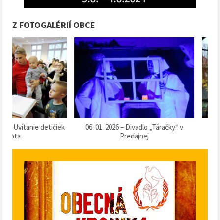
Z FOTOGALÉRIÍ OBCE
k
06. 01. 2026 – Divadlo „Táračky“ v
13. 12. 2025 – Súťaž o 
Predajnej
klobásu 2025“ v Pr