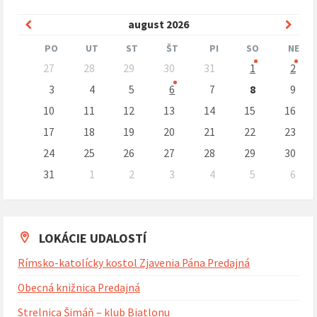
Predchádzajúci
Nasle
august
2026
mesiac
mesi
PO
UT
ST
ŠT
PI
SO
NE
Preskočit
27
28
29
30
31
1
2
kalendárne
dni
3
4
5
6
7
8
9
10
11
12
13
14
15
16
17
18
19
20
21
22
23
24
25
26
27
28
29
30
31
1
2
3
4
5
6
Naspäť
na
kalendárne
dni
LOKÁCIE UDALOSTÍ
Rímsko-katolícky kostol Zjavenia Pána Predajná
Obecná knižnica Predajná
Strelnica Šimáň – klub Biatlonu