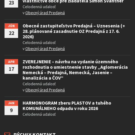
vlastníctve obce pre žiadateľa Šimon Švantner
23
Celodenná udalosť
v
Obecný úrad Predajná
Obecné zastupiteľstvo Predajná – Uznesenia (+
JÚN
28. plánované zasadnutie OZ Predajná z 17. 6.
22
2026)
Celodenná udalosť
v
Obecný úrad Predajná
ZVEREJNENIE – návrhu na vydanie územného
APR
rozhodnutia o umiestnenie stavby „Aglomerácia
17
Nemecká – Predajná, Nemecká, Jasenie –
kanalizácia a ČOV“
Celodenná udalosť
v
Obecný úrad Predajná
HARMONOGRAM zberu PLASTOV a tuhého
JAN
KOMUNÁLNEHO odpadu v roku 2026
9
Celodenná udalosť
RÝCHLY KONTAKT