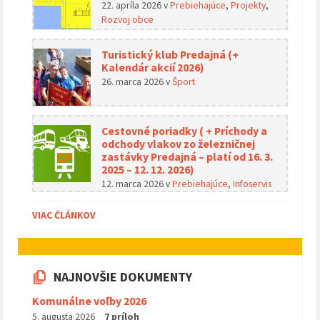
22. apríla 2026
v
Prebiehajúce
,
Projekty
,
Rozvoj obce
Turistický klub Predajná (+
Kalendár akcií 2026)
26. marca 2026
v
Šport
Cestovné poriadky ( + Príchody a
odchody vlakov zo železničnej
zastávky Predajná – platí od 16. 3.
2025 – 12. 12. 2026)
12. marca 2026
v
Prebiehajúce
,
Infoservis
VIAC ČLÁNKOV
NAJNOVŠIE DOKUMENTY
Komunálne voľby 2026
5. augusta 2026
7 príloh