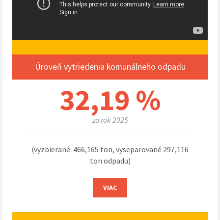
Úroveň vytriedenia komunálneho odpadu
32,19 %
za rok 2025
(vyzbierané: 466,165 ton, vyseparované 297,116
ton odpadu)
VIAC