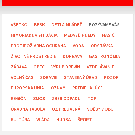
VŠETKO
BBSK
DETI A MLÁDEŽ
POZÝVAME VÁS
MIMORIADNA SITUÁCIA
MEDVEĎ HNEDÝ
HASIČI
PROTIPOŽIARNA OCHRANA
VODA
ODSTÁVKA
ŽIVOTNÉ PROSTREDIE
DOPRAVA
GASTRONÓMIA
ZÁBAVA
OBEC
VÝRUB DREVÍN
VZDELÁVANIE
VOLNÝ ČAS
ZDRAVIE
STAVEBNÝ ÚRAD
POZOR
EURÓPSKA ÚNIA
OZNAM
PREBIEHAJÚCE
REGIÓN
ZMOS
ZBER ODPADU
TOP
ÚRADNÁ TABUĽA
OZ PREDAJNÁ
VOĽBY V OBCI
KULTÚRA
VLÁDA
HUDBA
ŠPORT