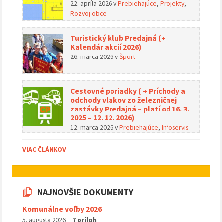
22. apríla 2026
v
Prebiehajúce
,
Projekty
,
Rozvoj obce
Turistický klub Predajná (+
Kalendár akcií 2026)
26. marca 2026
v
Šport
Cestovné poriadky ( + Príchody a
odchody vlakov zo železničnej
zastávky Predajná – platí od 16. 3.
2025 – 12. 12. 2026)
12. marca 2026
v
Prebiehajúce
,
Infoservis
VIAC ČLÁNKOV
NAJNOVŠIE DOKUMENTY
Komunálne voľby 2026
5. augusta 2026
7 príloh