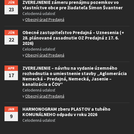
ZVEREJNENIE zámeru prenájmu pozemkov vo
JÚN
vlastníctve obce pre žiadateľa Šimon Švantner
23
Celodenná udalosť
v
Obecný úrad Predajná
Obecné zastupiteľstvo Predajná – Uznesenia (+
JÚN
28. plánované zasadnutie OZ Predajná z 17. 6.
22
2026)
Celodenná udalosť
v
Obecný úrad Predajná
ZVEREJNENIE – návrhu na vydanie územného
APR
rozhodnutia o umiestnenie stavby „Aglomerácia
17
Nemecká – Predajná, Nemecká, Jasenie –
kanalizácia a ČOV“
Celodenná udalosť
v
Obecný úrad Predajná
HARMONOGRAM zberu PLASTOV a tuhého
JAN
KOMUNÁLNEHO odpadu v roku 2026
9
Celodenná udalosť