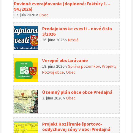
Povinné zverejňovanie (doplnené: Faktúry 1. –
94./2026)
17. júla 2026
v
Obec
Predajnianske zvesti – nové čislo
3/2026
26. júna 2026
v
Médiá
Verejné obstarávanie
18. júna 2026
v
Správa pozemkov
,
Projekty
,
Rozvoj obce
,
Obec
Územný plán obce obce Predajná
3. júna 2026
v
Obec
Projekt Rozšírenie športovo-
oddychovej zóny v obci Predajná