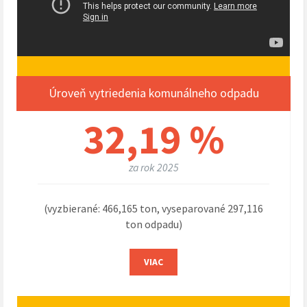
Úroveň vytriedenia komunálneho odpadu
32,19 %
za rok 2025
(vyzbierané: 466,165 ton, vyseparované 297,116
ton odpadu)
VIAC