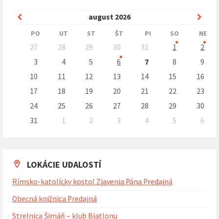
Predchádzajúci
Nasle
august
2026
mesiac
mesi
PO
UT
ST
ŠT
PI
SO
NE
Preskočit
27
28
29
30
31
1
2
kalendárne
dni
3
4
5
6
7
8
9
10
11
12
13
14
15
16
17
18
19
20
21
22
23
24
25
26
27
28
29
30
31
1
2
3
4
5
6
Naspäť
na
kalendárne
dni
LOKÁCIE UDALOSTÍ
Rímsko-katolícky kostol Zjavenia Pána Predajná
Obecná knižnica Predajná
Strelnica Šimáň – klub Biatlonu