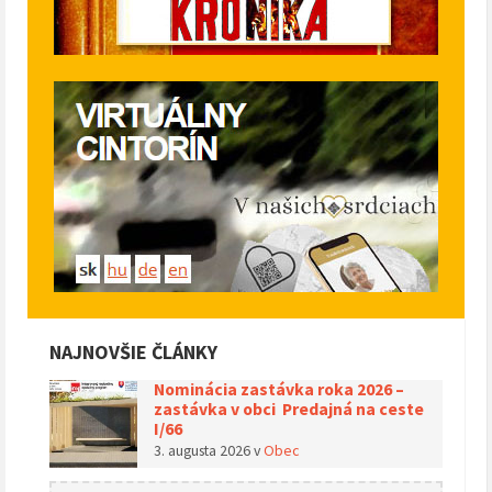
NAJNOVŠIE ČLÁNKY
Nominácia zastávka roka 2026 –
zastávka v obci Predajná na ceste
I/66
3. augusta 2026
v
Obec