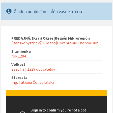
Žiadna udalosť nespĺňa vaše kritéria
PREDAJNÁ: (Kraj) Okres|Región Mikroregión
(Banskobystrický) Brezno|Horehronie Chopok-Juh
1. zmienka
rok 1284
Veľkosť
2320 ha | 1229 obyvateľov
Starosta
Ing. Tatiana Čontofalská