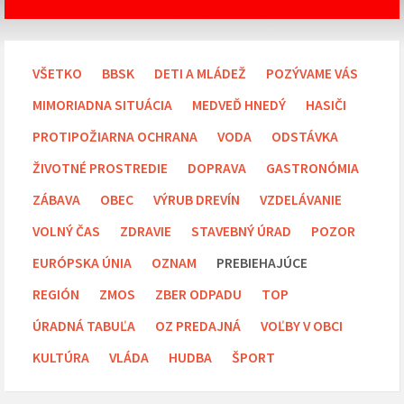
VŠETKO
BBSK
DETI A MLÁDEŽ
POZÝVAME VÁS
MIMORIADNA SITUÁCIA
MEDVEĎ HNEDÝ
HASIČI
PROTIPOŽIARNA OCHRANA
VODA
ODSTÁVKA
ŽIVOTNÉ PROSTREDIE
DOPRAVA
GASTRONÓMIA
ZÁBAVA
OBEC
VÝRUB DREVÍN
VZDELÁVANIE
VOLNÝ ČAS
ZDRAVIE
STAVEBNÝ ÚRAD
POZOR
EURÓPSKA ÚNIA
OZNAM
PREBIEHAJÚCE
REGIÓN
ZMOS
ZBER ODPADU
TOP
ÚRADNÁ TABUĽA
OZ PREDAJNÁ
VOĽBY V OBCI
KULTÚRA
VLÁDA
HUDBA
ŠPORT