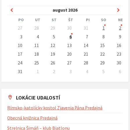
Predchádzajúci
Nasle
august
2026
mesiac
mesi
PO
UT
ST
ŠT
PI
SO
NE
Preskočit
27
28
29
30
31
1
2
kalendárne
dni
3
4
5
6
7
8
9
10
11
12
13
14
15
16
17
18
19
20
21
22
23
24
25
26
27
28
29
30
31
1
2
3
4
5
6
Naspäť
na
kalendárne
dni
LOKÁCIE UDALOSTÍ
Rímsko-katolícky kostol Zjavenia Pána Predajná
Obecná knižnica Predajná
Strelnica Šimáň – klub Biatlonu