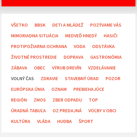
VŠETKO
BBSK
DETI A MLÁDEŽ
POZÝVAME VÁS
MIMORIADNA SITUÁCIA
MEDVEĎ HNEDÝ
HASIČI
PROTIPOŽIARNA OCHRANA
VODA
ODSTÁVKA
ŽIVOTNÉ PROSTREDIE
DOPRAVA
GASTRONÓMIA
ZÁBAVA
OBEC
VÝRUB DREVÍN
VZDELÁVANIE
VOLNÝ ČAS
ZDRAVIE
STAVEBNÝ ÚRAD
POZOR
EURÓPSKA ÚNIA
OZNAM
PREBIEHAJÚCE
REGIÓN
ZMOS
ZBER ODPADU
TOP
ÚRADNÁ TABUĽA
OZ PREDAJNÁ
VOĽBY V OBCI
KULTÚRA
VLÁDA
HUDBA
ŠPORT