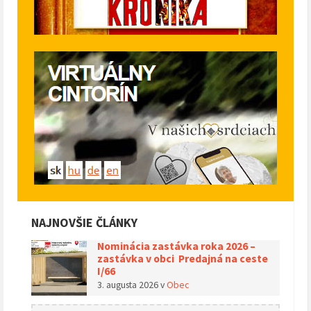
NAJNOVŠIE ČLÁNKY
Nominácia zastávka roka 2026 –
zastávka v obci Predajná na ceste
I/66
3. augusta 2026
v
Obec