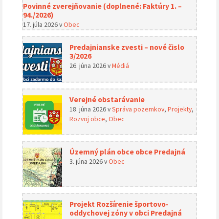
Povinné zverejňovanie (doplnené: Faktúry 1. –
94./2026)
17. júla 2026
v
Obec
Predajnianske zvesti – nové čislo
3/2026
26. júna 2026
v
Médiá
Verejné obstarávanie
18. júna 2026
v
Správa pozemkov
,
Projekty
,
Rozvoj obce
,
Obec
Územný plán obce obce Predajná
3. júna 2026
v
Obec
Projekt Rozšírenie športovo-
oddychovej zóny v obci Predajná