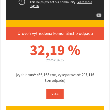
Úroveň vytriedenia komunálneho odpadu
32,19 %
za rok 2025
(vyzbierané: 466,165 ton, vyseparované 297,116
ton odpadu)
VIAC