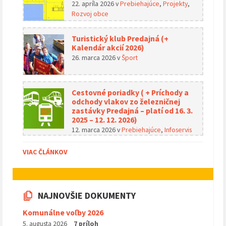
22. apríla 2026
v
Prebiehajúce
,
Projekty
,
Rozvoj obce
Turistický klub Predajná (+
Kalendár akcií 2026)
26. marca 2026
v
Šport
Cestovné poriadky ( + Príchody a
odchody vlakov zo železničnej
zastávky Predajná – platí od 16. 3.
2025 – 12. 12. 2026)
12. marca 2026
v
Prebiehajúce
,
Infoservis
VIAC ČLÁNKOV
NAJNOVŠIE DOKUMENTY
Komunálne voľby 2026
5. augusta 2026
7 príloh