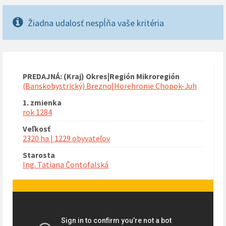
Žiadna udalosť nespĺňa vaše kritéria
PREDAJNÁ: (Kraj) Okres|Región Mikroregión
(Banskobystrický) Brezno|Horehronie Chopok-Juh
1. zmienka
rok 1284
Veľkosť
2320 ha | 1229 obyvateľov
Starosta
Ing. Tatiana Čontofalská