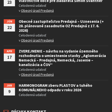
vlastníctve obce pre žiadateľa Šimon Švantner
23
Celodenná udalosť
v
Obecný úrad Predajná
Obecné zastupiteľstvo Predajná – Uznesenia (+
JÚN
28. plánované zasadnutie OZ Predajná z 17. 6.
22
2026)
Celodenná udalosť
v
Obecný úrad Predajná
ZVEREJNENIE – návrhu na vydanie územného
APR
rozhodnutia o umiestnenie stavby „Aglomerácia
17
Nemecká – Predajná, Nemecká, Jasenie –
kanalizácia a ČOV“
Celodenná udalosť
v
Obecný úrad Predajná
HARMONOGRAM zberu PLASTOV a tuhého
JAN
KOMUNÁLNEHO odpadu v roku 2026
9
Celodenná udalosť
RÝCHLY KONTAKT