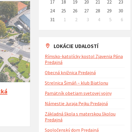
17
18
19
20
21
22
23
24
25
26
27
28
29
30
31
1
2
3
4
5
6
Naspäť
na
kalendárne
dni
LOKÁCIE UDALOSTÍ
Rímsko-katolícky kostol Zjavenia Pána
Predajná
Obecná knižnica Predajná
Strelnica Šimáň – klub Biatlonu
cká
Pamätník obetiam svetovej vojny
Námestie Juraja Pejku Predajná
Základná škola s materskou školou
Predajná
Spoločenský dom Predajná