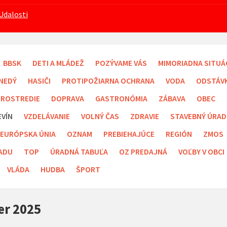
Udalosti
BBSK
DETI A MLÁDEŽ
POZÝVAME VÁS
MIMORIADNA SITUÁ
NEDÝ
HASIČI
PROTIPOŽIARNA OCHRANA
VODA
ODSTÁV
PROSTREDIE
DOPRAVA
GASTRONÓMIA
ZÁBAVA
OBEC
EVÍN
VZDELÁVANIE
VOLNÝ ČAS
ZDRAVIE
STAVEBNÝ ÚRAD
EURÓPSKA ÚNIA
OZNAM
PREBIEHAJÚCE
REGIÓN
ZMOS
ADU
TOP
ÚRADNÁ TABUĽA
OZ PREDAJNÁ
VOĽBY V OBCI
VLÁDA
HUDBA
ŠPORT
r 2025