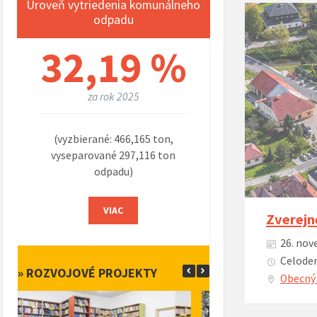
Úroveň vytriedenia komunálneho
odpadu
32,19 %
za rok 2025
(vyzbierané: 466,165 ton,
vyseparované 297,116 ton
odpadu)
VIAC
Zverejn
26. nov
Celoden
» ROZVOJOVÉ PROJEKTY
Obecný 