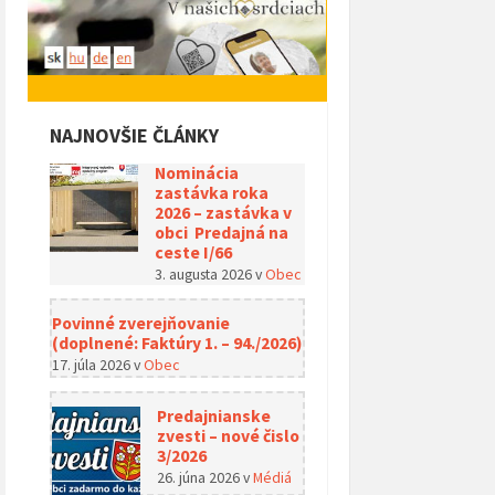
NAJNOVŠIE ČLÁNKY
Nominácia
zastávka roka
2026 – zastávka v
obci Predajná na
ceste I/66
3. augusta 2026
v
Obec
Povinné zverejňovanie
(doplnené: Faktúry 1. – 94./2026)
17. júla 2026
v
Obec
Predajnianske
zvesti – nové čislo
3/2026
26. júna 2026
v
Médiá