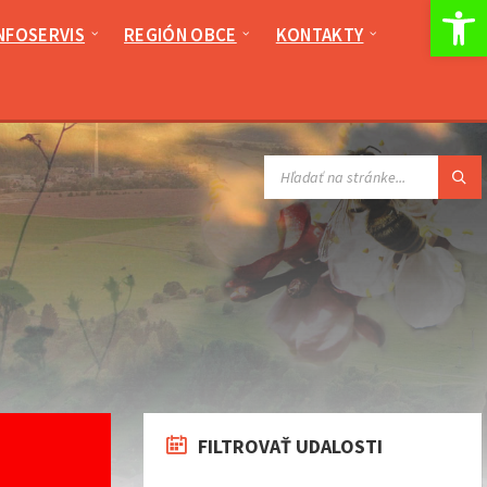
Op
NFOSERVIS
REGIÓN OBCE
KONTAKTY
VYHĽADÁVANIE:
FILTROVAŤ UDALOSTI