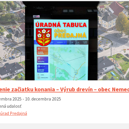
enie začiatku konania – Výrub drevín – obec Neme
embra 2025 - 10. decembra 2025
ná udalosť
úrad Predajná