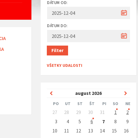
DÁTUM OD:
DÁTUM DO:
CIA
KA
Filter
VŠETKY UDALOSTI
Predchádzajúci
Nasle
august
2026
mesiac
mesi
PO
UT
ST
ŠT
PI
SO
NE
Preskočit
27
28
29
30
31
1
2
kalendárne
dni
3
4
5
6
7
8
9
10
11
12
13
14
15
16