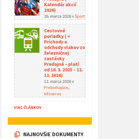
Kalendár akcií
2026)
26. marca 2026
v
Šport
Cestovné
poriadky ( +
Príchody a
odchody vlakov zo
železničnej
zastávky
Predajná – platí
od 16. 3. 2025 – 12.
12. 2026)
12. marca 2026
v
Prebiehajúce
,
Infoservis
VIAC ČLÁNKOV
NAJNOVŠIE DOKUMENTY