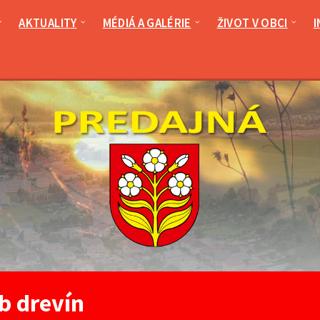
AKTUALITY
MÉDIÁ A GALÉRIE
ŽIVOT V OBCI
I
b drevín