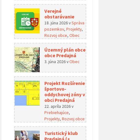
Verejné
obstarávanie
18. júna 2026
v
Správa
pozemkov
,
Projekty
,
Rozvoj obce
,
Obec
Územný plán obce
obce Predajná
3. júna 2026
v
Obec
Projekt Rozšírenie
športovo-
oddychovej zóny v
obci Predajná
22. apríla 2026
v
Prebiehajúce
,
Projekty
,
Rozvoj obce
Turistický klub
Predajná (+