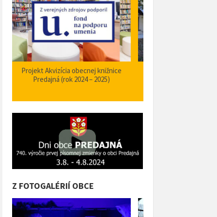
Zabezpečenie zvýšenia bezpečnosti a
Projekt Podpora opatrení
plynulosti premávky – I/66 Predajná
bezpečnosti dopravy a 
križovatka – nehodové miesto
orientačného informačné
obci Predajná (rok
Z FOTOGALÉRIÍ OBCE