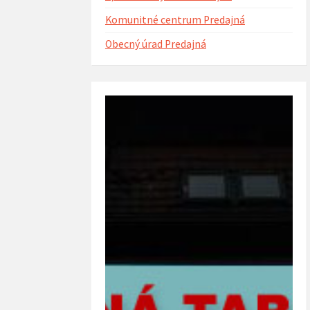
Komunitné centrum Predajná
Obecný úrad Predajná
ntorína s urnovým hájom
Projekt Riešenie migračných výziev v
(rok 2023)
obci Predajná (rok 2022 – 2023)