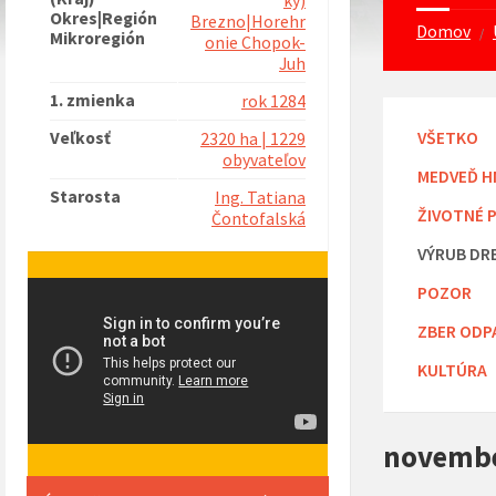
ký)
Okres|Región
Brezno|Horehr
Domov
/
Mikroregión
onie Chopok-
Juh
1. zmienka
rok 1284
Veľkosť
VŠETKO
2320 ha | 1229
obyvateľov
MEDVEĎ H
Starosta
Ing. Tatiana
ŽIVOTNÉ 
Čontofalská
VÝRUB DR
POZOR
ZBER ODP
KULTÚRA
novembe