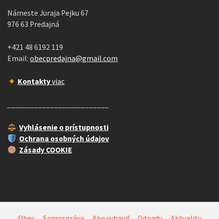
Námeste Juraja Pejku 67
976 63 Predajná
+421 48 6192 119
Email:
obecpredajna@gmail.com
Kontakty
viac
__________________________
Vyhlásenie o prístupnosti
Ochrana osobných údajov
Zásady COOKIE
Obec
Samospráva
Ako vybaviť
Odpady
Aktuality