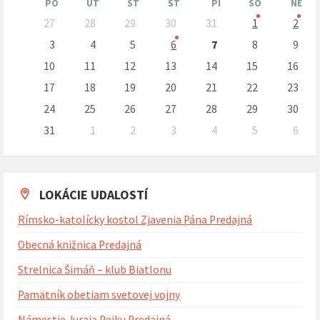
PO
UT
ST
ŠT
PI
SO
NE
Preskočit
27
28
29
30
31
1
2
kalendárne
dni
3
4
5
6
7
8
9
10
11
12
13
14
15
16
17
18
19
20
21
22
23
24
25
26
27
28
29
30
31
1
2
3
4
5
6
Naspäť
na
kalendárne
dni
LOKÁCIE UDALOSTÍ
Rímsko-katolícky kostol Zjavenia Pána Predajná
Obecná knižnica Predajná
Strelnica Šimáň – klub Biatlonu
Pamätník obetiam svetovej vojny
Námestie Juraja Pejku Predajná