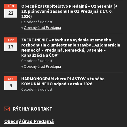
Obecné zastupiteľstvo Predajná – Uznesenia (+
JÚN
28. plánované zasadnutie OZ Predajná z 17. 6.
22
2026)
Celodenná udalosť
v
Obecný úrad Predajná
ZVEREJNENIE – návrhu na vydanie územného
APR
rozhodnutia o umiestnenie stavby „Aglomerácia
17
Nemecká – Predajná, Nemecká, Jasenie –
kanalizácia a ČOV“
Celodenná udalosť
v
Obecný úrad Predajná
HARMONOGRAM zberu PLASTOV a tuhého
JAN
KOMUNÁLNEHO odpadu v roku 2026
9
Celodenná udalosť
RÝCHLY KONTAKT
Obecný úrad Predajná