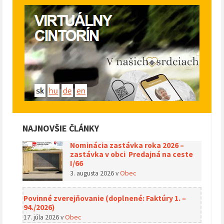
NAJNOVŠIE ČLÁNKY
Nominácia zastávka roka 2026 –
zastávka v obci Predajná na ceste
I/66
3. augusta 2026
v
Obec
Povinné zverejňovanie (doplnené: Faktúry 1. –
94./2026)
17. júla 2026
v
Obec