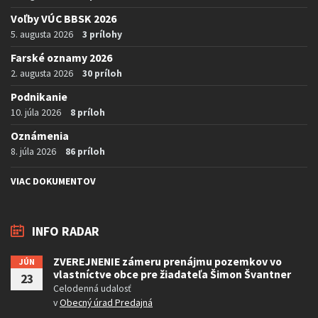
Voľby VÚC BBSK 2026
5. augusta 2026
3 prílohy
Farské oznamy 2026
2. augusta 2026
30 príloh
Podnikanie
10. júla 2026
8 príloh
Oznámenia
8. júla 2026
86 príloh
VIAC DOKUMENTOV
INFO RADAR
ZVEREJNENIE zámeru prenájmu pozemkov vo
JÚN
vlastníctve obce pre žiadateľa Šimon Švantner
23
Celodenná udalosť
v
Obecný úrad Predajná