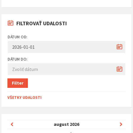
FILTROVAŤ UDALOSTI
DÁTUM OD:
DÁTUM DO:
Filter
VŠETKY UDALOSTI
Predchádzajúci
Nasle
august
2026
mesiac
mesi