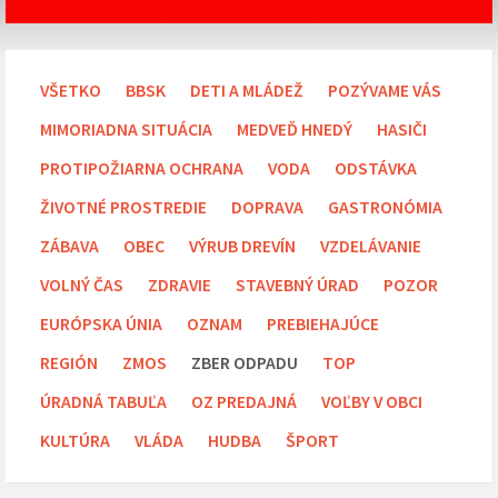
VŠETKO
BBSK
DETI A MLÁDEŽ
POZÝVAME VÁS
MIMORIADNA SITUÁCIA
MEDVEĎ HNEDÝ
HASIČI
PROTIPOŽIARNA OCHRANA
VODA
ODSTÁVKA
ŽIVOTNÉ PROSTREDIE
DOPRAVA
GASTRONÓMIA
ZÁBAVA
OBEC
VÝRUB DREVÍN
VZDELÁVANIE
VOLNÝ ČAS
ZDRAVIE
STAVEBNÝ ÚRAD
POZOR
EURÓPSKA ÚNIA
OZNAM
PREBIEHAJÚCE
REGIÓN
ZMOS
ZBER ODPADU
TOP
ÚRADNÁ TABUĽA
OZ PREDAJNÁ
VOĽBY V OBCI
KULTÚRA
VLÁDA
HUDBA
ŠPORT