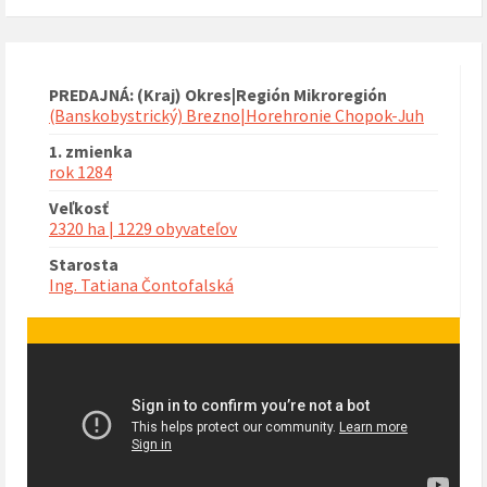
PREDAJNÁ: (Kraj) Okres|Región Mikroregión
(Banskobystrický) Brezno|Horehronie Chopok-Juh
1. zmienka
rok 1284
Veľkosť
2320 ha | 1229 obyvateľov
Starosta
Ing. Tatiana Čontofalská