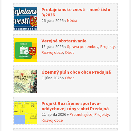
Predajnianske zvesti – nové čislo
3/2026
26. júna 2026
v
Médiá
Verejné obstarávanie
18. júna 2026
v
Správa pozemkov
,
Projekty
,
Rozvoj obce
,
Obec
Územný plán obce obce Predajná
3. júna 2026
v
Obec
Projekt Rozšírenie športovo-
oddychovej zóny v obci Predajná
22. apríla 2026
v
Prebiehajúce
,
Projekty
,
Rozvoj obce