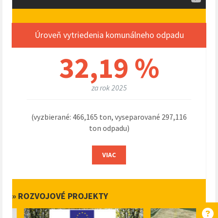
Úroveň vytriedenia komunálneho odpadu
32,19 %
za rok 2025
(vyzbierané: 466,165 ton, vyseparované 297,116
ton odpadu)
VIAC
» ROZVOJOVÉ PROJEKTY