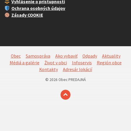
Vyhlásenie o prístupnosti
Ochrana osobných údajov
Zásady COOKIE
Obec
Samospráva
Ako vybaviť
Odpady
Aktuality
Médiá a galérie
Život v obci
Infoservis
Región obce
Kontakty
Adresár lokácií
© 2026 Obec PREDAJNÁ