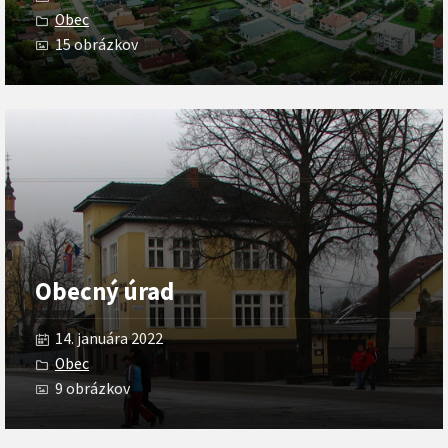
Obec
15 obrázkov
Otvoriť
galériu
Obecný úrad
14. januára 2022
Obec
9 obrázkov