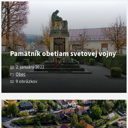
Otvoriť
galériu
Pamätník obetiam svetovej vojny
2. januára 2022
Obec
9 obrázkov
Otvoriť
galériu