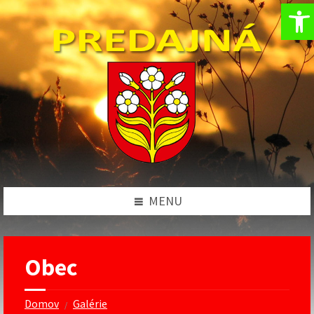
Op
Preskočiť
Preskočiť
Preskočiť
na
na
na
obsah
ľavý
pätičku
panel
MENU
Obec
Domov
Galérie
/