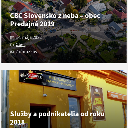
CBC Slovensko z neba – obec
Predajná 2019
14. mája 2022
Obec
7 obrázkov
Otvoriť
galériu
Služby a podnikatelia od roku
2018