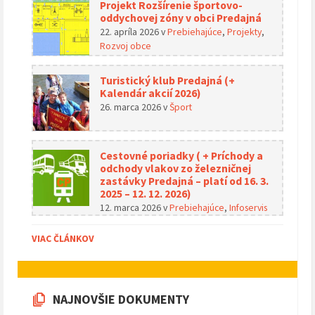
Projekt Rozšírenie športovo-
oddychovej zóny v obci Predajná
22. apríla 2026
v
Prebiehajúce
,
Projekty
,
Rozvoj obce
Turistický klub Predajná (+
Kalendár akcií 2026)
26. marca 2026
v
Šport
Cestovné poriadky ( + Príchody a
odchody vlakov zo železničnej
zastávky Predajná – platí od 16. 3.
2025 – 12. 12. 2026)
12. marca 2026
v
Prebiehajúce
,
Infoservis
VIAC ČLÁNKOV
NAJNOVŠIE DOKUMENTY