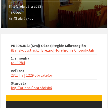
14. februára 2022
Obec
48 obrázkov
PREDAJNÁ: (Kraj) Okres|Región Mikroregión
(Banskobystrický) Brezno|Horehronie Chopok-Juh
1. zmienka
rok 1284
Veľkosť
2320 ha | 1229 obyvateľov
Starosta
Ing. Tatiana Čontofalská