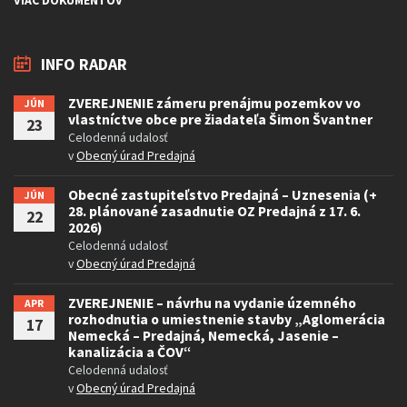
INFO RADAR
ZVEREJNENIE zámeru prenájmu pozemkov vo
JÚN
vlastníctve obce pre žiadateľa Šimon Švantner
23
Celodenná udalosť
v
Obecný úrad Predajná
Obecné zastupiteľstvo Predajná – Uznesenia (+
JÚN
28. plánované zasadnutie OZ Predajná z 17. 6.
22
2026)
Celodenná udalosť
v
Obecný úrad Predajná
ZVEREJNENIE – návrhu na vydanie územného
APR
rozhodnutia o umiestnenie stavby „Aglomerácia
17
Nemecká – Predajná, Nemecká, Jasenie –
kanalizácia a ČOV“
Celodenná udalosť
v
Obecný úrad Predajná