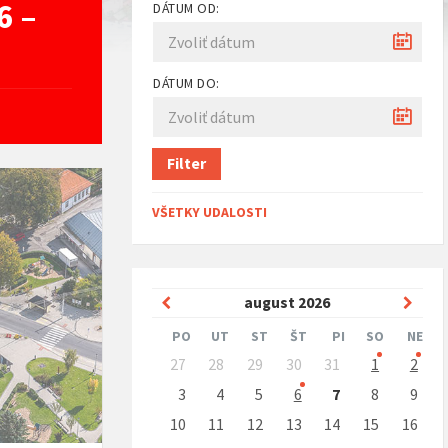
6 –
DÁTUM OD:
DÁTUM DO:
Filter
VŠETKY UDALOSTI
Predchádzajúci
Nasle
august
2026
mesiac
mesi
PO
UT
ST
ŠT
PI
SO
NE
Preskočit
27
28
29
30
31
1
2
kalendárne
dni
3
4
5
6
7
8
9
10
11
12
13
14
15
16