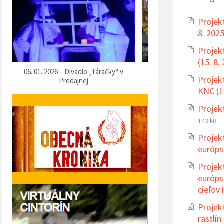
Projek
8. 202
Projek
(15. 8.
07. 12. 2025 – Vítanie Mikuláša
05. 12. 2025 – Predvianočn
Projek
KNC (1
Projek
143 kB
Projek
európs
Projek
európs
cieľov 
Projek
rastlí