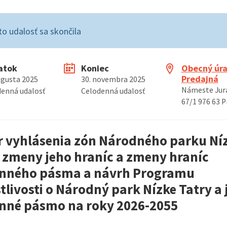
to udalosť sa skončila
atok
Koniec
Obecný úr
Predajná
ugusta 2025
30. novembra 2025
Námeste Jura
denná udalosť
Celodenná udalosť
67/1 976 63 P
 vyhlásenia zón Národného parku Ní
, zmeny jeho hraníc a zmeny hraníc
nného pásma a návrh Programu
tlivosti o Národný park Nízke Tatry a 
nné pásmo na roky 2026-2055