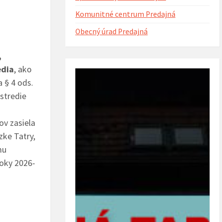
Komunitné centrum Predajná
Obecný úrad Predajná
,
edia
, ako
ntorína s urnovým hájom
Projekt Riešenie migračných výziev v
(rok 2023)
obci Predajná (rok 2022 – 2023)
a § 4 ods.
ostredie
ov zasiela
zke Tatry,
mu
roky 2026-