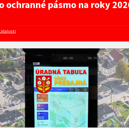
ho ochranné pásmo na roky 202
Udalosti