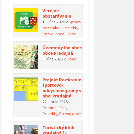
Verejné
obstarávanie
18. júna 2026
v
Správa
pozemkov
,
Projekty
,
Rozvoj obce
,
Obec
Územný plán obce
obce Predajná
3. júna 2026
v
Obec
Projekt Rozšírenie
športovo-
oddychovej zóny v
obci Predajná
22. apríla 2026
v
Prebiehajúce
,
Projekty
,
Rozvoj obce
Turistický klub
Predajná (+