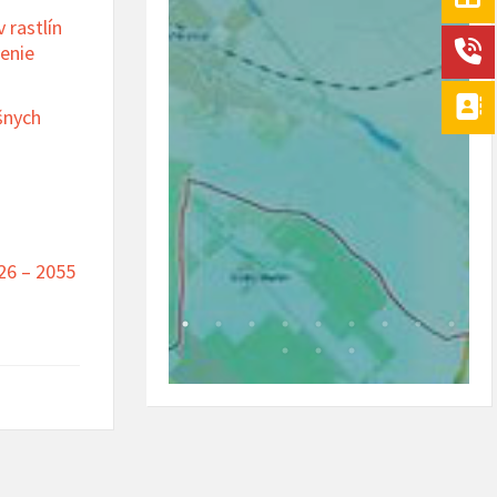
 rastlín
enie
šnych
a
26 – 2055