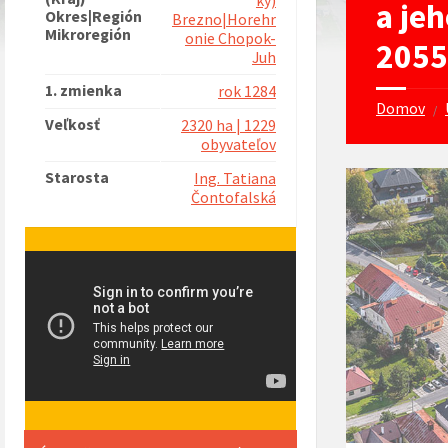
ký)
a je
Okres|Región
Brezno|Horehr
Mikroregión
onie Chopok-
2055
Juh
1. zmienka
rok 1284
Domov
/
Veľkosť
2320 ha | 1229
obyvateľov
Starosta
Ing. Tatiana
Čontofalská