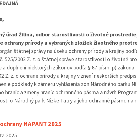
EDAJNÁ
e,
ý úrad Žilina, odbor starostlivosti o životné prostredie
e ochrany prírody a vybraných zložiek životného prostr
 k zvyšovaniu
Nové autobusové zastávky I/66 (rok
Rozširenie ci
vybudovanie
2023)
 orgán štátnej správy na úseku ochrany prírody a krajiny podľ
ho systému v
č. 525/2003 Z. z. o štátnej správe starostlivosti o životné pr
 2023)
 a doplnení niektorých zákonov podľa § 67 písm. p) zákona
02 Z. z. o ochrane prírody a krajiny v znení neskorších predpis
nenie podklady k zámeru vyhlásenia zón Národného parku Ní
ho hraníc a zmeny hraníc ochranného pásma a návrh Progra
vosti o Národný park Nízke Tatry a jeho ochranné pásmo na 
 ochrany NAPANT 2025
ta 2025