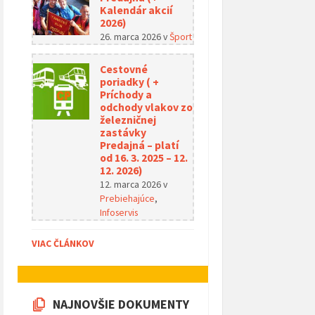
Kalendár akcií
2026)
26. marca 2026
v
Šport
Cestovné
poriadky ( +
Príchody a
odchody vlakov zo
železničnej
zastávky
Predajná – platí
od 16. 3. 2025 – 12.
12. 2026)
12. marca 2026
v
Prebiehajúce
,
Infoservis
VIAC ČLÁNKOV
NAJNOVŠIE DOKUMENTY