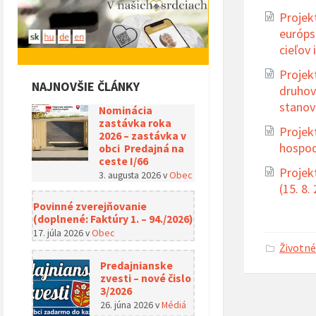
Projek
európs
cieľov
Projek
NAJNOVŠIE ČLÁNKY
druhov
stanove
Nominácia
zastávka roka
Projek
2026 – zastávka v
hospod
obci Predajná na
ceste I/66
Projek
3. augusta 2026
v
Obec
(15. 8.
Povinné zverejňovanie
(doplnené: Faktúry 1. – 94./2026)
17. júla 2026
v
Obec
Životné
Predajnianske
zvesti – nové čislo
3/2026
26. júna 2026
v
Médiá