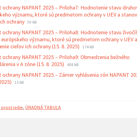
súboru:
súboru:
t ochrany NAPANT 2025 – Priloha7: Hodnotenie stavu druhov
docx
keho významu, ktoré sú predmetom ochrany v UEV a stanov
Prípona
Veľkosť
 ich ochrany
50 kB
súboru:
súboru:
t ochrany NAPANT 2025 – Priloha8: Hodnotenie stavu živočí
docx
 európskeho významu, ktoré sú predmetom ochrany v UEV 
Prípona
Veľkosť
nie cieľov ich ochrany (15. 8. 2025)
174 kB
súboru:
súboru:
t ochrany NAPANT 2025 – Priloha9: Obmedzenia bežného
docx
Prípona
Veľkosť
árenia v A zóne (15. 8. 2025)
408 kB
súboru:
súboru:
t ochrany NAPANT 2025 – Zámer vyhlásenia zón NAPANT 20
docx
Prípona
Veľkosť
 2025)
13 kB
súboru:
súboru:
docx
 prostredie
,
ÚRADNÁ TABUĽA