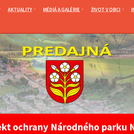
AKTUALITY
MÉDIÁ A GALÉRIE
ŽIVOT V OBCI
I
ekt ochrany Národného parku 