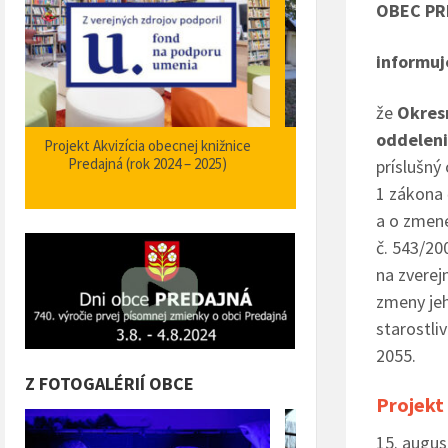
OBEC PR
informuj
že
Okresn
oddeleni
Zabezpečenie zvýšenia bezpečnosti a
Projekt Podpora opatrení
plynulosti premávky – I/66 Predajná
bezpečnosti dopravy a 
príslušný
križovatka – nehodové miesto
orientačného informačné
1 zákona 
obci Predajná (rok
a o zmene
č. 543/20
na zverej
zmeny je
starostli
2055.
Z FOTOGALÉRIÍ OBCE
Projekt
15. augus