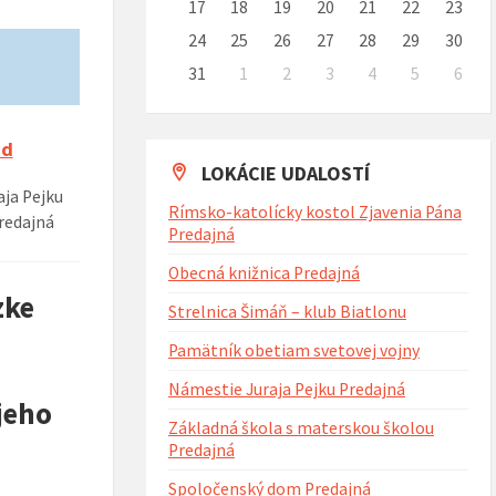
17
18
19
20
21
22
23
24
25
26
27
28
29
30
31
1
2
3
4
5
6
Naspäť
na
kalendárne
ad
dni
LOKÁCIE UDALOSTÍ
ja Pejku
Rímsko-katolícky kostol Zjavenia Pána
redajná
Predajná
Obecná knižnica Predajná
zke
Strelnica Šimáň – klub Biatlonu
Pamätník obetiam svetovej vojny
Námestie Juraja Pejku Predajná
jeho
Základná škola s materskou školou
Predajná
Spoločenský dom Predajná