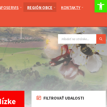
Op
NFOSERVIS
REGIÓN OBCE
KONTAKTY
VYHĽADÁVANIE:
FILTROVAŤ UDALOSTI
Nízke