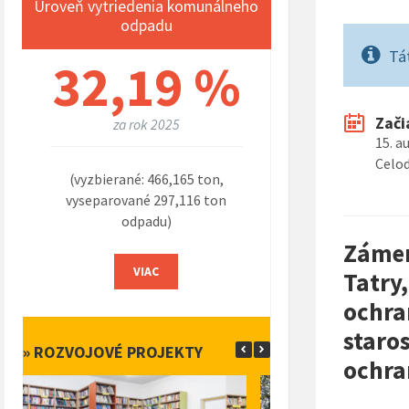
Úroveň vytriedenia komunálneho
odpadu
Tá
32,19 %
Zači
za rok 2025
15. a
Celo
(vyzbierané: 466,165 ton,
vyseparované 297,116 ton
odpadu)
Zámer
VIAC
Tatry
ochra
staros
» ROZVOJOVÉ PROJEKTY
ochra