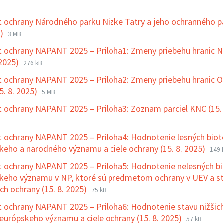
t ochrany Národného parku Nizke Tatry a jeho ochranného p
Prípona
Veľkosť
5)
3 MB
súboru:
súboru:
t ochrany NAPANT 2025 – Priloha1: Zmeny priebehu hranic 
pdf
Prípona
Veľkosť
 2025)
276 kB
MDD 2
súboru:
ý hlas organu
02. 12. 2025 – Posedenie seniorov pri
14. 11. 2025 –
súboru:
spojen
t ochrany NAPANT 2025 – Priloha2: Zmeny priebehu hranic 
kapustnici
Hrone
xlsx
otvor
Prípona
Veľkosť
5. 8. 2025)
5 MB
šport
súboru:
súboru:
t ochrany NAPANT 2025 – Priloha3: Zoznam parciel KNC (15. 
oddyc
xlsx
Príďte si
t ochrany NAPANT 2025 – Priloha4: Hodnotenie lesných bio
radosti 
Prí
Veľ
keho a narodného významu a ciele ochrany (15. 8. 2025)
149 
zábavy n
súb
súb
ihrisko
t ochrany NAPANT 2025 – Priloha5: Hodnotenie nelesných b
doc
keho významu v NP, ktoré sú predmetom ochrany v UEV a s
Prípona
Veľkosť
ich ochrany (15. 8. 2025)
75 kB
súboru:
súboru:
t ochrany NAPANT 2025 – Priloha6: Hodnotenie stavu nižšic
docx
Prípona
Veľkosť
n európskeho významu a ciele ochrany (15. 8. 2025)
57 kB