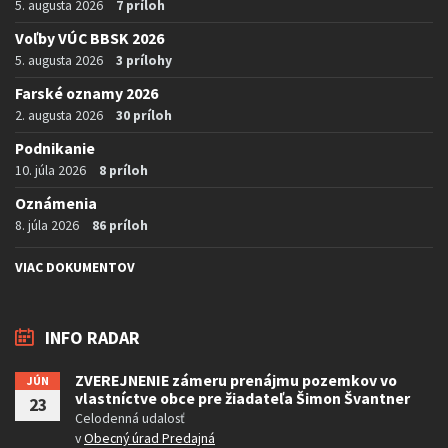
5. augusta 2026
7 príloh
Voľby VÚC BBSK 2026
5. augusta 2026
3 prílohy
Farské oznamy 2026
2. augusta 2026
30 príloh
Podnikanie
10. júla 2026
8 príloh
Oznámenia
8. júla 2026
86 príloh
VIAC DOKUMENTOV
INFO RADAR
ZVEREJNENIE zámeru prenájmu pozemkov vo
JÚN
vlastníctve obce pre žiadateľa Šimon Švantner
23
Celodenná udalosť
v
Obecný úrad Predajná