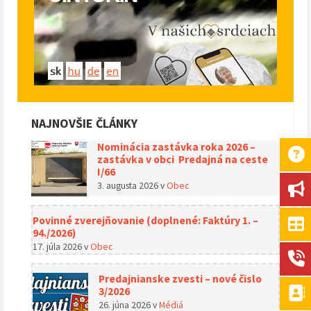
NAJNOVŠIE ČLÁNKY
Nominácia zastávka roka 2026 –
zastávka v obci Predajná na ceste
I/66
3. augusta 2026
v
Obec
Povinné zverejňovanie (doplnené: Faktúry 1. –
94./2026)
17. júla 2026
v
Obec
Predajnianske zvesti – nové čislo
3/2026
26. júna 2026
v
Médiá