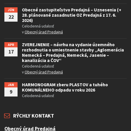
Obecné zastupiteľstvo Predajná – Uznesenia (+
JÚN
28. plánované zasadnutie OZ Predajná z 17. 6.
22
2026)
Celodenná udalosť
v
Obecný úrad Predajná
ZVEREJNENIE – návrhu na vydanie územného
APR
rozhodnutia o umiestnenie stavby „Aglomerácia
17
Nemecká – Predajná, Nemecká, Jasenie –
kanalizácia a ČOV“
Celodenná udalosť
v
Obecný úrad Predajná
HARMONOGRAM zberu PLASTOV a tuhého
JAN
KOMUNÁLNEHO odpadu v roku 2026
9
Celodenná udalosť
RÝCHLY KONTAKT
Obecný úrad Predajná