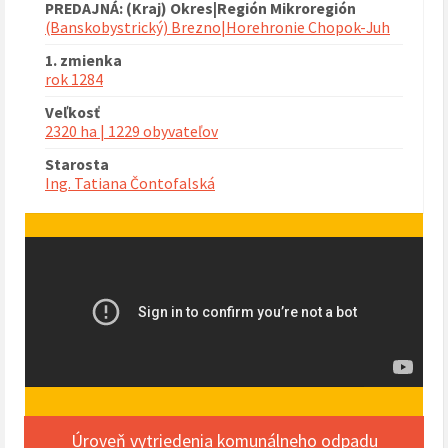
PREDAJNÁ: (Kraj) Okres|Región Mikroregión
(Banskobystrický) Brezno|Horehronie Chopok-Juh
1. zmienka
rok 1284
Veľkosť
2320 ha | 1229 obyvateľov
Starosta
Ing. Tatiana Čontofalská
Úroveň vytriedenia komunálneho odpadu