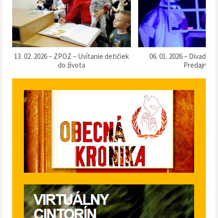
k
06. 01. 2026 – Divadlo „Táračky“ v
13. 12. 2025 – Súťaž o 
Predajnej
klobásu 2025“ v Pr