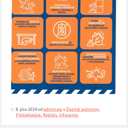
8. júla 2024
od
admin.wp
v
Živelné pohromy
,
Prebiehajúce
,
Región
,
Infoservis