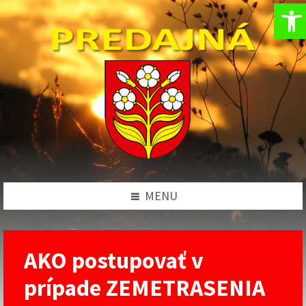
Op
Preskočiť
Preskočiť
Preskočiť
na
na
na
obsah
ľavý
pätičku
panel
MENU
AKO postupovať v
prípade ZEMETRASENIA