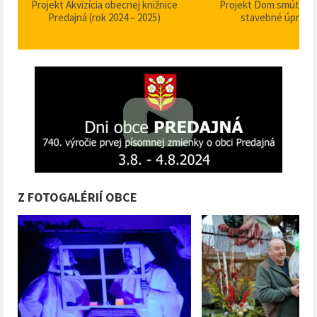
Projekt Dom smútku Predajná –
Zabezpečenie zvýšenia b
stavebné úpravy 2025
plynulosti premávky – I/
križovatka – nehodov
Z FOTOGALÉRIÍ OBCE