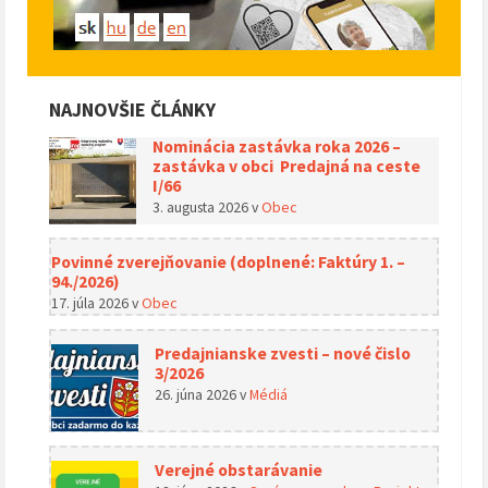
NAJNOVŠIE ČLÁNKY
Nominácia zastávka roka 2026 –
zastávka v obci Predajná na ceste
I/66
3. augusta 2026
v
Obec
Povinné zverejňovanie (doplnené: Faktúry 1. –
94./2026)
17. júla 2026
v
Obec
Predajnianske zvesti – nové čislo
3/2026
26. júna 2026
v
Médiá
Verejné obstarávanie