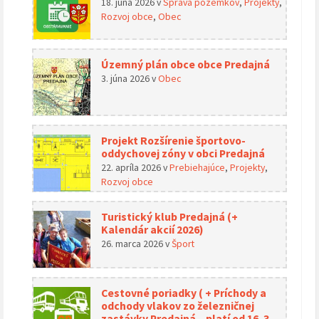
18. júna 2026
v
Správa pozemkov
,
Projekty
,
Rozvoj obce
,
Obec
Územný plán obce obce Predajná
3. júna 2026
v
Obec
Projekt Rozšírenie športovo-
oddychovej zóny v obci Predajná
22. apríla 2026
v
Prebiehajúce
,
Projekty
,
Rozvoj obce
Turistický klub Predajná (+
Kalendár akcií 2026)
26. marca 2026
v
Šport
Cestovné poriadky ( + Príchody a
odchody vlakov zo železničnej
zastávky Predajná – platí od 16. 3.