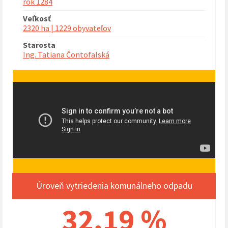
rok 1284
Veľkosť
2320 ha | 1229 obyvateľov
Starosta
Ing. Tatiana Čontofalská
Úroveň vytriedenia komunálneho odpadu
32,19 %