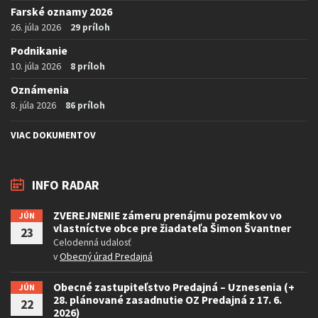
Farské oznamy 2026
26. júla 2026
29 príloh
Podnikanie
10. júla 2026
8 príloh
Oznámenia
8. júla 2026
86 príloh
VIAC DOKUMENTOV
INFO RADAR
ZVEREJNENIE zámeru prenájmu pozemkov vo
JÚN
vlastníctve obce pre žiadateľa Šimon Švantner
23
Celodenná udalosť
v
Obecný úrad Predajná
Obecné zastupiteľstvo Predajná – Uznesenia (+
JÚN
28. plánované zasadnutie OZ Predajná z 17. 6.
22
2026)