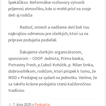
špekáčikov. Neformálne rozhovory vytvorili
príjemnú atmosféru, kde si mohli prísť na svoje
deti aj rodičia
Radosť, smiech a nadšenie detí boli tou
najkrajšou odmenou pre všetkých, ktorí sa na
príprave podujatia podieľali.
Ďakujeme všetkým organizátorom,
sponzorom – COOP Jednota, Prima banka,
Potraviny Fresh, p.Ľuboš Kohútik, p. Milan Srnka,
dobrovoľníkom, rodičom, ktorí prispeli k tomu, že
MDD v Predajnej sa vydaril na jednotku. Veríme, že
sa takéto krásne podujatia stanú každoročnou
tradíciou.
7. júna 2025
v
Podujatia