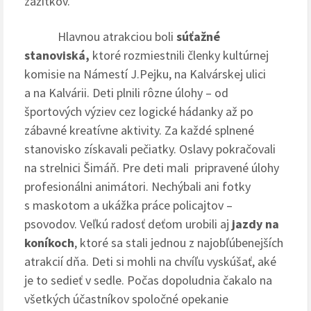
zážitkov.
Hlavnou atrakciou boli
súťažné
stanoviská
,
ktoré rozmiestnili členky kultúrnej
komisie na Námestí J.Pejku, na Kalvárskej ulici
a na Kalvárii. Deti plnili rôzne úlohy – od
športových výziev cez logické hádanky až po
zábavné kreatívne aktivity. Za každé splnené
stanovisko získavali pečiatky. Oslavy pokračovali
na strelnici Šimáň. Pre deti mali pripravené úlohy
profesionálni animátori. Nechýbali ani fotky
s maskotom a ukážka práce policajtov –
psovodov. Veľkú radosť deťom urobili aj
jazdy na
koníkoch
, ktoré sa stali jednou z najobľúbenejších
atrakcií dňa. Deti si mohli na chvíľu vyskúšať, aké
je to sedieť v sedle. Počas dopoludnia čakalo na
všetkých účastníkov spoločné opekanie