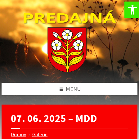
Op
Preskočiť
Preskočiť
Preskočiť
na
na
na
obsah
ľavý
pätičku
panel
MENU
07. 06. 2025 – MDD
Domov
Galérie
/