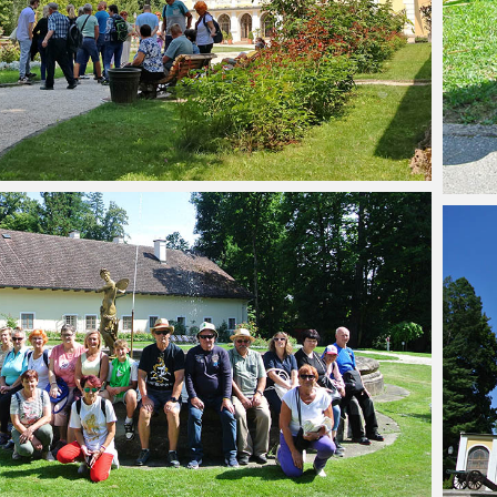
 k zvyšovaniu
Nové autobusové zastávky I/66 (rok
Rozširenie ci
vybudovanie
2023)
ho systému v
 2023)