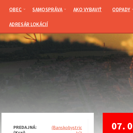
Preskočiť
Preskočiť
Preskočiť
na
na
na
OBEC
SAMOSPRÁVA
AKO VYBAVIŤ
ODPADY
obsah
ľavý
pätičku
panel
ADRESÁR LOKÁCIÍ
07. 0
PREDAJNÁ:
(Banskobystric
(Kraj)