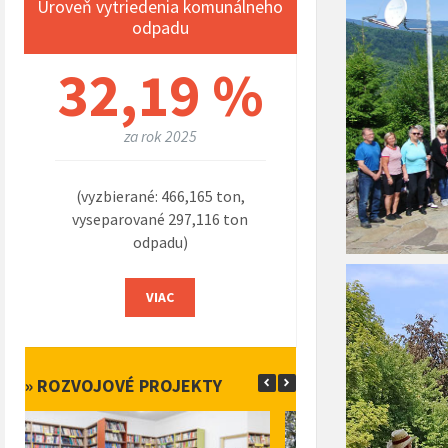
Úroveň vytriedenia komunálneho
odpadu
32,19 %
za rok 2025
(vyzbierané: 466,165 ton,
vyseparované 297,116 ton
odpadu)
VIAC
» ROZVOJOVÉ PROJEKTY