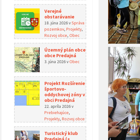
Verejné
obstarávanie
18. júna 2026
v
Správa
pozemkov
,
Projekty
,
Rozvoj obce
,
Obec
Územný plán obce
obce Predajná
3. júna 2026
v
Obec
Projekt Rozšírenie
športovo-
oddychovej zóny v
obci Predajná
22. apríla 2026
v
Prebiehajúce
,
Projekty
,
Rozvoj obce
Turistický klub
Predajná (+