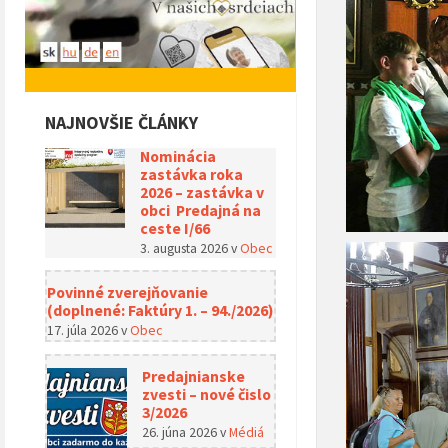
NAJNOVŠIE ČLÁNKY
Nominácia
zastávka roka
2026 – zastávka v
obci Predajná na
ceste I/66
3. augusta 2026
v
Obec
Povinné zverejňovanie
(doplnené: Faktúry 1. – 94./2026)
17. júla 2026
v
Obec
Predajnianske
zvesti – nové čislo
3/2026
26. júna 2026
v
Médiá