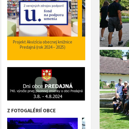
Zabezpečenie zvýšenia bezpečnosti a
Projekt Podpora opatrení
plynulosti premávky – I/66 Predajná
bezpečnosti dopravy a 
križovatka – nehodové miesto
orientačného informačné
obci Predajná (rok
Z FOTOGALÉRIÍ OBCE