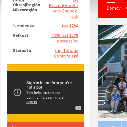
ký)
Okres|Región
Brezno|Horehr
Domov
/
Mikroregión
onie Chopok-
Juh
1. zmienka
rok 1284
Veľkosť
2320 ha | 1229
obyvateľov
Starosta
Ing. Tatiana
Čontofalská