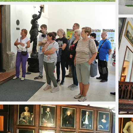
ý hlas organu
02. 12. 2025 – Posedenie seniorov pri
14. 11. 2025 –
kapustnici
Hrone