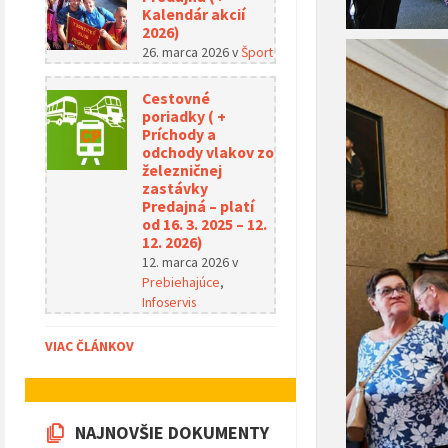
Kalendár akcií
2026)
26. marca 2026
v
Šport
Cestovné
poriadky ( +
Príchody a
odchody vlakov zo
železničnej
zastávky
Predajná – platí
od 16. 3. 2025 – 12.
12. 2026)
12. marca 2026
v
Prebiehajúce
,
Infoservis
VIAC ČLÁNKOV
NAJNOVŠIE DOKUMENTY