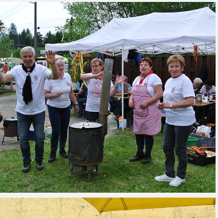
dpora rozvoja obecnej knižnice
Verejné obstarávanie
Predajná (rok 2022)