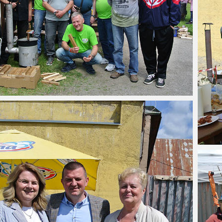
 – Seniori v Kolkárničke pri
12. 11. 2025 – Návšteva obce Nemecká
one v Podbrezovej