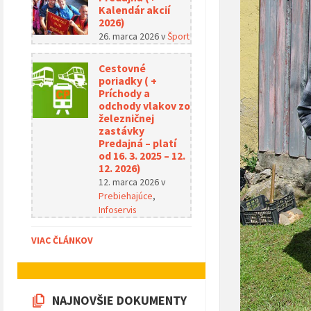
Kalendár akcií
2026)
26. marca 2026
v
Šport
Cestovné
poriadky ( +
Príchody a
odchody vlakov zo
železničnej
zastávky
Predajná – platí
od 16. 3. 2025 – 12.
12. 2026)
12. marca 2026
v
Prebiehajúce
,
Infoservis
VIAC ČLÁNKOV
NAJNOVŠIE DOKUMENTY