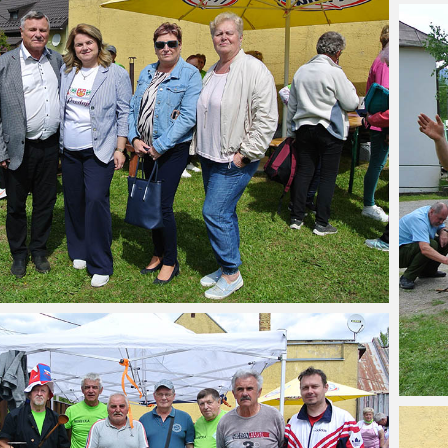
orína s urnovým hájom
Projekt Riešenie migračných výziev v
Po
rok 2023)
obci Predajná (rok 2022 – 2023)