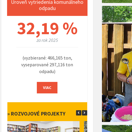
Úroveň vytriedenia komunálneho
odpadu
32,19 %
za rok 2025
(vyzbierané: 466,165 ton,
vyseparované 297,116 ton
odpadu)
VIAC
» ROZVOJOVÉ PROJEKTY