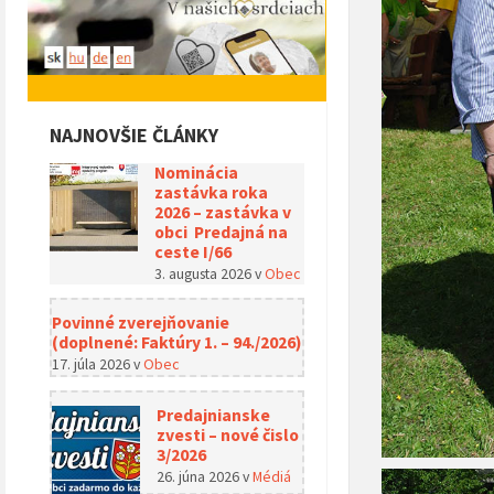
NAJNOVŠIE ČLÁNKY
Nominácia
zastávka roka
2026 – zastávka v
obci Predajná na
ceste I/66
3. augusta 2026
v
Obec
Povinné zverejňovanie
(doplnené: Faktúry 1. – 94./2026)
17. júla 2026
v
Obec
Predajnianske
zvesti – nové čislo
3/2026
26. júna 2026
v
Médiá