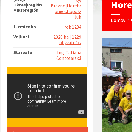
ký)
Hore
Okres|Región
Brezno|Horehr
Mikroregión
onie Chopok-
Juh
Domov
/
1. zmienka
rok 1284
Veľkosť
2320 ha | 1229
obyvateľov
Starosta
Ing. Tatiana
Čontofalská