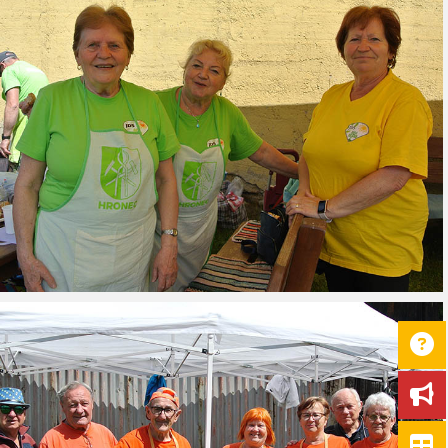
11. 11. 2025 – Slávnostný akt položenia
13. 02. 2026 – ZPOZ – Prijatie j
venca červených makov k pamätníku na
starostkou obce
Námestí Juraja Pejku