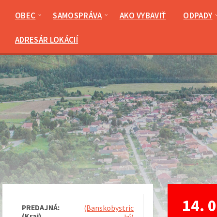
Preskočiť
Preskočiť
Preskočiť
na
na
na
OBEC
SAMOSPRÁVA
AKO VYBAVIŤ
ODPADY
obsah
ľavý
pätičku
panel
ADRESÁR LOKÁCIÍ
14. 
PREDAJNÁ:
(Banskobystric
(Kraj)