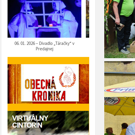
očný hlas organu
02. 12. 2025 – Posedenie seniorov pri
14. 11. 2025
kapustnici
Hr