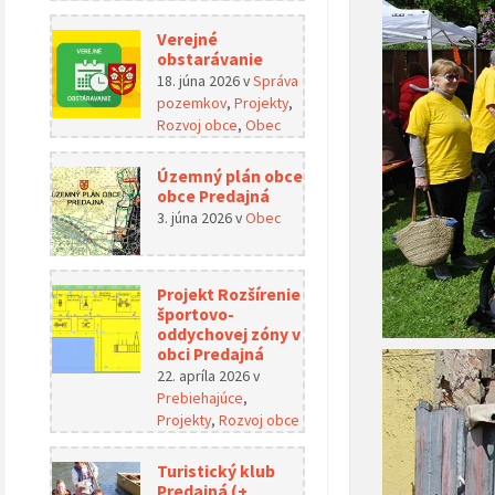
Verejné
obstarávanie
18. júna 2026
v
Správa
pozemkov
,
Projekty
,
Rozvoj obce
,
Obec
Územný plán obce
obce Predajná
3. júna 2026
v
Obec
Projekt Rozšírenie
športovo-
oddychovej zóny v
obci Predajná
22. apríla 2026
v
Prebiehajúce
,
Projekty
,
Rozvoj obce
Turistický klub
Predajná (+