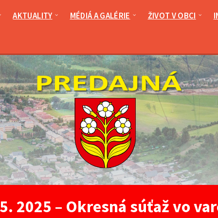
AKTUALITY
MÉDIÁ A GALÉRIE
ŽIVOT V OBCI
I
05. 2025 – Okresná súťaž vo var