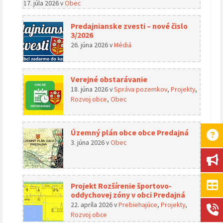
17. júla 2026
v
Obec
Predajnianske zvesti – nové čislo
3/2026
26. júna 2026
v
Médiá
Verejné obstarávanie
18. júna 2026
v
Správa pozemkov
,
Projekty
,
Rozvoj obce
,
Obec
Územný plán obce obce Predajná
3. júna 2026
v
Obec
Projekt Rozšírenie športovo-
oddychovej zóny v obci Predajná
22. apríla 2026
v
Prebiehajúce
,
Projekty
,
Rozvoj obce