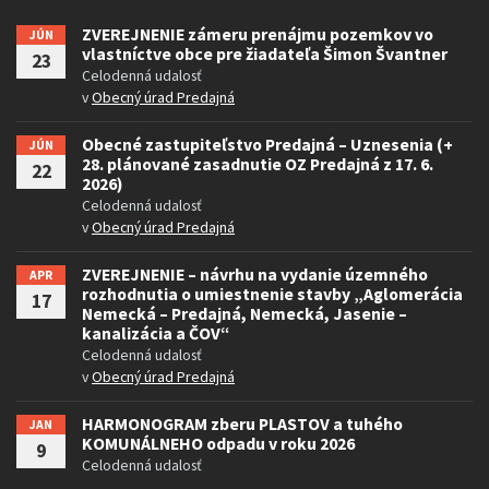
ZVEREJNENIE zámeru prenájmu pozemkov vo
JÚN
vlastníctve obce pre žiadateľa Šimon Švantner
23
Celodenná udalosť
v
Obecný úrad Predajná
Obecné zastupiteľstvo Predajná – Uznesenia (+
JÚN
28. plánované zasadnutie OZ Predajná z 17. 6.
22
2026)
Celodenná udalosť
v
Obecný úrad Predajná
ZVEREJNENIE – návrhu na vydanie územného
APR
rozhodnutia o umiestnenie stavby „Aglomerácia
17
Nemecká – Predajná, Nemecká, Jasenie –
kanalizácia a ČOV“
Celodenná udalosť
v
Obecný úrad Predajná
HARMONOGRAM zberu PLASTOV a tuhého
JAN
KOMUNÁLNEHO odpadu v roku 2026
9
Celodenná udalosť