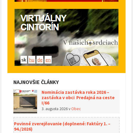
NAJNOVŠIE ČLÁNKY
Nominácia zastávka roka 2026 –
zastávka v obci Predajná na ceste
I/66
3. augusta 2026
v
Obec
Povinné zverejňovanie (doplnené: Faktúry 1. –
94./2026)