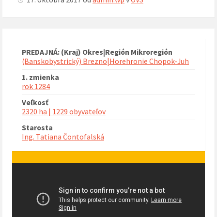
PREDAJNÁ: (Kraj) Okres|Región Mikroregión
(Banskobystrický) Brezno|Horehronie Chopok-Juh
1. zmienka
rok 1284
Veľkosť
2320 ha | 1229 obyvateľov
Starosta
Ing. Tatiana Čontofalská