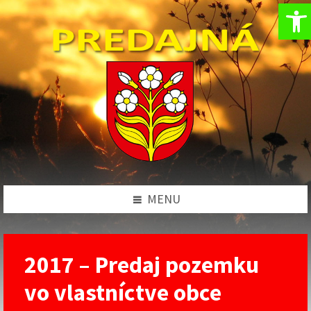
Op
Preskočiť
Preskočiť
Preskočiť
na
na
na
obsah
ľavý
pätičku
panel
MENU
2017 – Predaj pozemku
vo vlastníctve obce