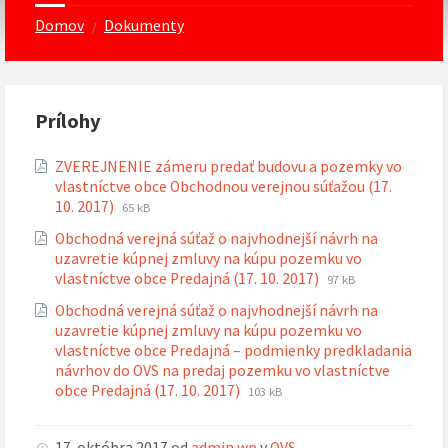
Domov
Dokumenty
/
Prílohy
ZVEREJNENIE zámeru predať budovu a pozemky vo
vlastníctve obce Obchodnou verejnou súťažou (17.
Prípona
Veľkosť
10. 2017)
65 kB
súboru:
súboru:
Obchodná verejná súťaž o najvhodnejší návrh na
pdf
uzavretie kúpnej zmluvy na kúpu pozemku vo
Prípona
Veľkosť
vlastníctve obce Predajná (17. 10. 2017)
97 kB
súboru:
súboru:
Obchodná verejná súťaž o najvhodnejší návrh na
pdf
uzavretie kúpnej zmluvy na kúpu pozemku vo
vlastníctve obce Predajná – podmienky predkladania
návrhov do OVS na predaj pozemku vo vlastníctve
Prípona
Veľkosť
obce Predajná (17. 10. 2017)
103 kB
súboru:
súboru:
pdf
17. októbra 2017
od
admin.wp
v
OVS