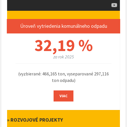
Úroveň vytriedenia komunálneho odpadu
32,19 %
za rok 2025
(vyzbierané: 466,165 ton, vyseparované 297,116
ton odpadu)
VIAC
» ROZVOJOVÉ PROJEKTY