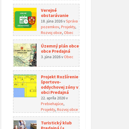
Verejné
obstarávanie
18. júna 2026
v
Správa
pozemkov
,
Projekty
,
Rozvoj obce
,
Obec
Územný plán obce
obce Predajná
3. júna 2026
v
Obec
Projekt Rozšírenie
športovo-
oddychovej zóny v
obci Predajná
22. apríla 2026
v
Prebiehajúce
,
Projekty
,
Rozvoj obce
Turistický klub
Predajná (+