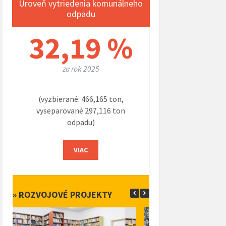
Úroveň vytriedenia komunálneho
odpadu
32,19 %
za rok 2025
(vyzbierané: 466,165 ton,
vyseparované 297,116 ton
odpadu)
VIAC
» ROZVOJOVÉ PROJEKTY