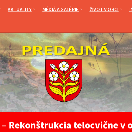
AKTUALITY
MÉDIÁ A GALÉRIE
ŽIVOT V OBCI
I
 – Rekonštrukcia telocvične v 