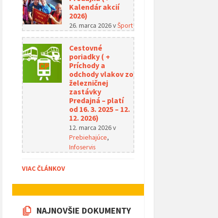
Kalendár akcií
2026)
26. marca 2026
v
Šport
Cestovné
poriadky ( +
Príchody a
odchody vlakov zo
železničnej
zastávky
Predajná – platí
od 16. 3. 2025 – 12.
12. 2026)
12. marca 2026
v
Prebiehajúce
,
Infoservis
VIAC ČLÁNKOV
NAJNOVŠIE DOKUMENTY