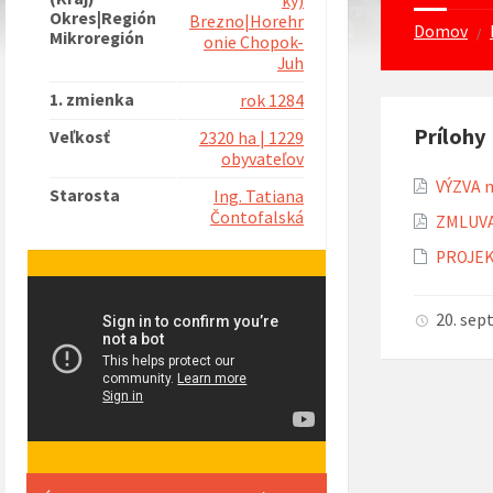
ký)
Okres|Región
Brezno|Horehr
Domov
/
Mikroregión
onie Chopok-
Juh
1. zmienka
rok 1284
Prílohy
Veľkosť
2320 ha | 1229
obyvateľov
VÝZVA n
Starosta
Ing. Tatiana
Čontofalská
ZMLUVA 
PROJEKT
20. se