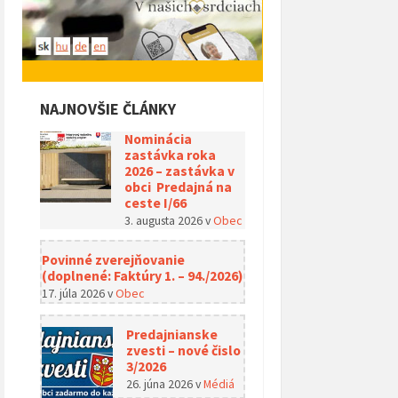
NAJNOVŠIE ČLÁNKY
Nominácia
zastávka roka
2026 – zastávka v
obci Predajná na
ceste I/66
3. augusta 2026
v
Obec
Povinné zverejňovanie
(doplnené: Faktúry 1. – 94./2026)
17. júla 2026
v
Obec
Predajnianske
zvesti – nové čislo
3/2026
26. júna 2026
v
Médiá