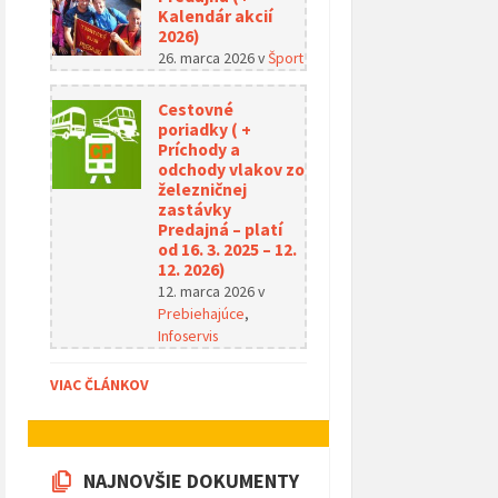
Kalendár akcií
2026)
26. marca 2026
v
Šport
Cestovné
poriadky ( +
Príchody a
odchody vlakov zo
železničnej
zastávky
Predajná – platí
od 16. 3. 2025 – 12.
12. 2026)
12. marca 2026
v
Prebiehajúce
,
Infoservis
VIAC ČLÁNKOV
NAJNOVŠIE DOKUMENTY