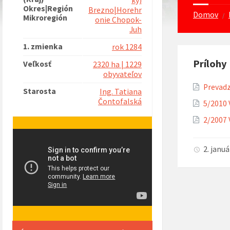
ký)
Okres|Región
Brezno|Horehr
Domov
/
Mikroregión
onie Chopok-
Juh
1. zmienka
rok 1284
Prílohy
Veľkosť
2320 ha | 1229
obyvateľov
Prevad
Starosta
Ing. Tatiana
Čontofalská
5/2010 
2/2007 
2. janu