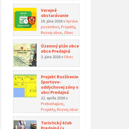
Verejné
obstarávanie
18. júna 2026
v
Správa
pozemkov
,
Projekty
,
Rozvoj obce
,
Obec
Územný plán obce
obce Predajná
3. júna 2026
v
Obec
Projekt Rozšírenie
športovo-
oddychovej zóny v
obci Predajná
22. apríla 2026
v
Prebiehajúce
,
Projekty
,
Rozvoj obce
Turistický klub
Predajná (+