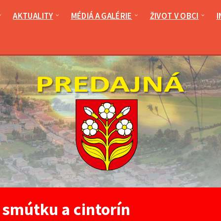
AKTUALITY
MÉDIÁ A GALÉRIE
ŽIVOT V OBCI
I
smútku a cintorín