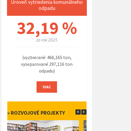
Úroveň vytriedenia komunálneho
odpadu
32,19 %
za rok 2025
(vyzbierané: 466,165 ton,
vyseparované 297,116 ton
odpadu)
VIAC
» ROZVOJOVÉ PROJEKTY