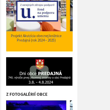
Zabezpečenie zvýšenia bezpečnosti a
Projekt Podpora opatrení
plynulosti premávky – I/66 Predajná
bezpečnosti dopravy a 
križovatka – nehodové miesto
orientačného informačné
obci Predajná (rok
Z FOTOGALÉRIÍ OBCE