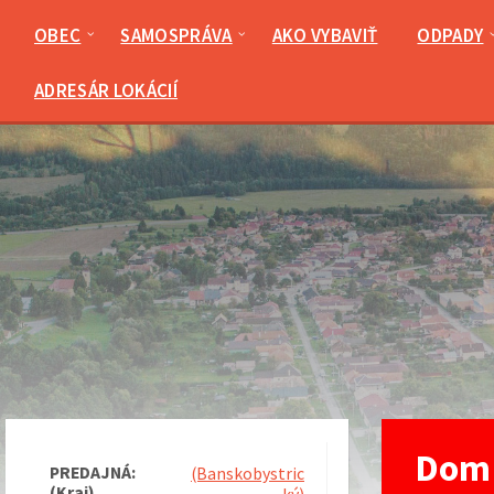
Preskočiť
Preskočiť
Preskočiť
na
na
na
OBEC
SAMOSPRÁVA
AKO VYBAVIŤ
ODPADY
obsah
ľavý
pätičku
panel
ADRESÁR LOKÁCIÍ
Dom 
PREDAJNÁ:
(Banskobystric
(Kraj)