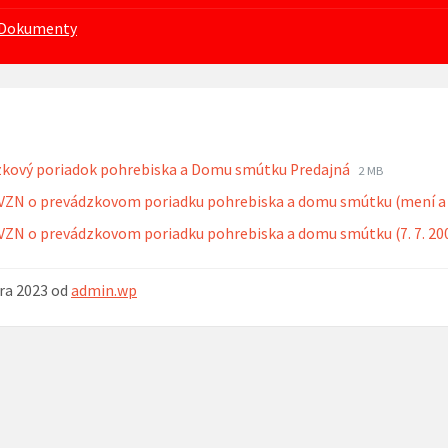
Dokumenty
Prípona
Veľkosť
zkový poriadok pohrebiska a Domu smútku Predajná
2 MB
súboru:
súboru:
VZN o prevádzkovom poriadku pohrebiska a domu smútku (mení a d
pdf
VZN o prevádzkovom poriadku pohrebiska a domu smútku (7. 7. 20
ára 2023
od
admin.wp