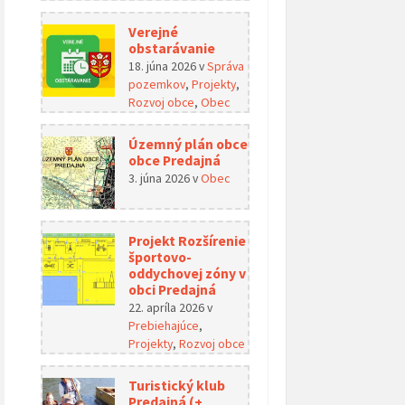
Verejné
obstarávanie
18. júna 2026
v
Správa
pozemkov
,
Projekty
,
Rozvoj obce
,
Obec
Územný plán obce
obce Predajná
3. júna 2026
v
Obec
Projekt Rozšírenie
športovo-
oddychovej zóny v
obci Predajná
22. apríla 2026
v
Prebiehajúce
,
Projekty
,
Rozvoj obce
Turistický klub
Predajná (+