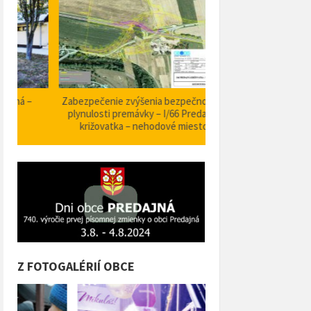
Zabezpečenie zvýšenia bezpečnosti a
Projekt Podpora opatrení
plynulosti premávky – I/66 Predajná
bezpečnosti dopravy a 
križovatka – nehodové miesto
orientačného informačné
obci Predajná (rok
Z FOTOGALÉRIÍ OBCE