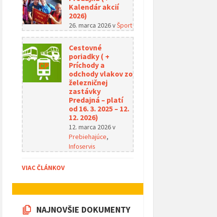
Kalendár akcií
2026)
26. marca 2026
v
Šport
Cestovné
poriadky ( +
Príchody a
odchody vlakov zo
železničnej
zastávky
Predajná – platí
od 16. 3. 2025 – 12.
12. 2026)
12. marca 2026
v
Prebiehajúce
,
Infoservis
VIAC ČLÁNKOV
NAJNOVŠIE DOKUMENTY