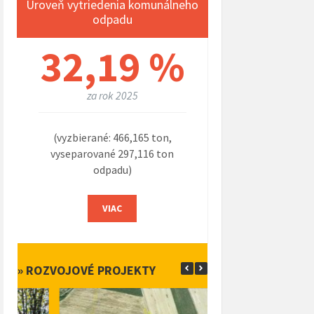
Úroveň vytriedenia komunálneho
odpadu
32,19 %
za rok 2025
(vyzbierané: 466,165 ton,
vyseparované 297,116 ton
odpadu)
VIAC
» ROZVOJOVÉ PROJEKTY