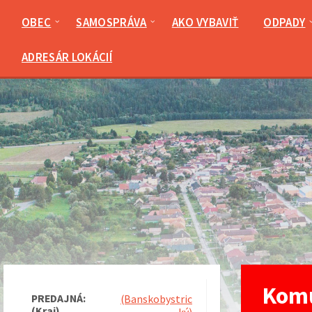
Preskočiť
Preskočiť
Preskočiť
na
na
na
OBEC
SAMOSPRÁVA
AKO VYBAVIŤ
ODPADY
obsah
ľavý
pätičku
panel
ADRESÁR LOKÁCIÍ
Komu
PREDAJNÁ:
(Banskobystric
(Kraj)