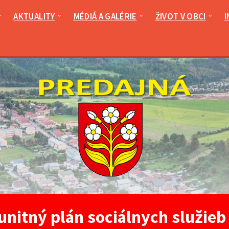
AKTUALITY
MÉDIÁ A GALÉRIE
ŽIVOT V OBCI
I
nitný plán sociálnych služieb