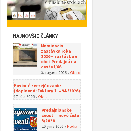
NAJNOVŠIE ČLÁNKY
Nominácia
zastávka roka
2026 – zastávka v
obci Predajná na
ceste I/66
3. augusta 2026
v
Obec
Povinné zverejňovanie
(doplnené: Faktúry 1. – 94./2026)
17. júla 2026
v
Obec
Predajnianske
zvesti – nové čislo
3/2026
26. júna 2026
v
Médiá