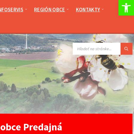
Op
NFOSERVIS
REGIÓN OBCE
KONTAKTY
VYHĽADÁVANIE:
 obce Predajná