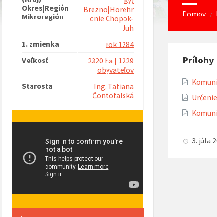
ký)
Okres|Región
Brezno|Horehr
Domov
/
Mikroregión
onie Chopok-
Juh
1. zmienka
rok 1284
Prílohy
Veľkosť
2320 ha | 1229
obyvateľov
Komunit
Starosta
Ing. Tatiana
Čontofalská
Určenie 
Komunit
3. júla 