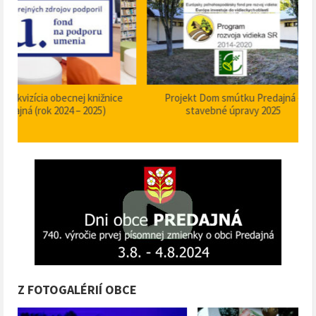
Projekt Dom smútku Predajná –
Zabezpečenie zvýšenia b
stavebné úpravy 2025
plynulosti premávky – I/
križovatka – nehodov
Z FOTOGALÉRIÍ OBCE