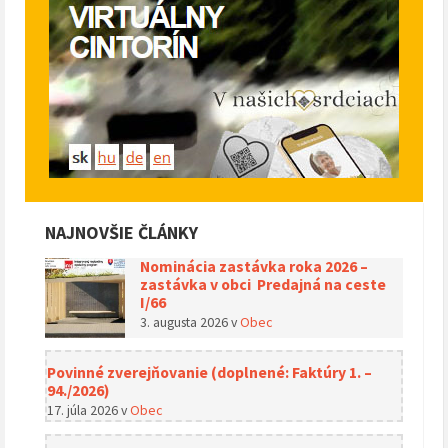
NAJNOVŠIE ČLÁNKY
Nominácia zastávka roka 2026 –
zastávka v obci Predajná na ceste
I/66
3. augusta 2026
v
Obec
Povinné zverejňovanie (doplnené: Faktúry 1. –
94./2026)
17. júla 2026
v
Obec