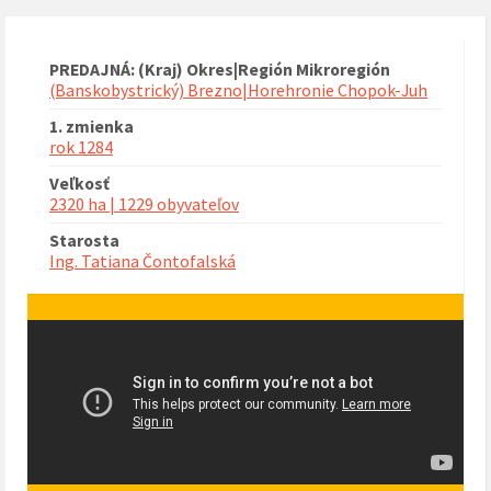
PREDAJNÁ: (Kraj) Okres|Región Mikroregión
(Banskobystrický) Brezno|Horehronie Chopok-Juh
1. zmienka
rok 1284
Veľkosť
2320 ha | 1229 obyvateľov
Starosta
Ing. Tatiana Čontofalská