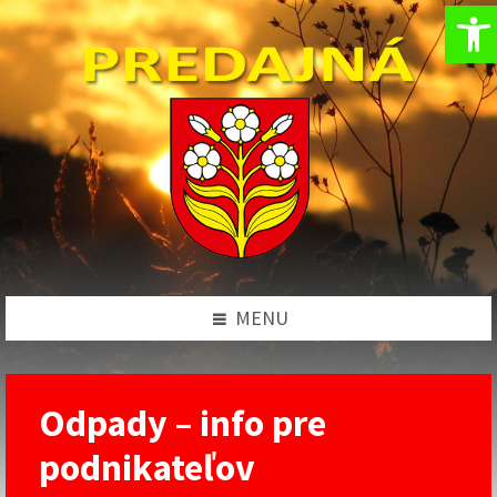
Op
Preskočiť
Preskočiť
Preskočiť
na
na
na
obsah
ľavý
pätičku
panel
MENU
Odpady – info pre
podnikateľov