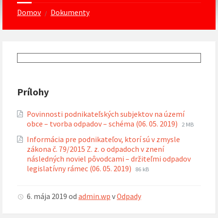
Domov
Dokumenty
/
Prílohy
Povinnosti podnikateľských subjektov na území
Prípona
Veľkosť
obce – tvorba odpadov – schéma (06. 05. 2019)
2 MB
súboru:
súboru:
Informácia pre podnikateľov, ktorí sú v zmysle
pdf
zákona č. 79/2015 Z. z. o odpadoch v znení
následných noviel pôvodcami – držiteľmi odpadov
Prípona
Veľkosť
legislatívny rámec (06. 05. 2019)
86 kB
súboru:
súboru:
pdf
6. mája 2019
od
admin.wp
v
Odpady