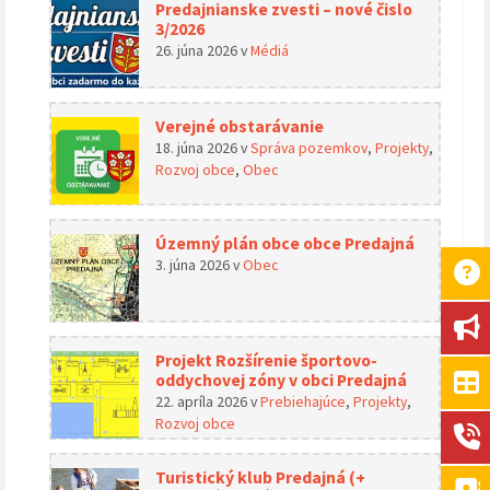
Predajnianske zvesti – nové čislo
3/2026
26. júna 2026
v
Médiá
Verejné obstarávanie
18. júna 2026
v
Správa pozemkov
,
Projekty
,
Rozvoj obce
,
Obec
Územný plán obce obce Predajná
3. júna 2026
v
Obec
Projekt Rozšírenie športovo-
oddychovej zóny v obci Predajná
22. apríla 2026
v
Prebiehajúce
,
Projekty
,
Rozvoj obce
Turistický klub Predajná (+