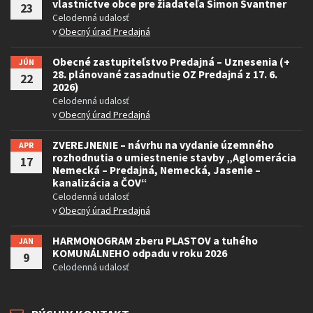
vlastníctve obce pre žiadateľa Šimon Švantner
23
Celodenná udalosť
v
Obecný úrad Predajná
Obecné zastupiteľstvo Predajná – Uznesenia (+
JÚN
28. plánované zasadnutie OZ Predajná z 17. 6.
22
2026)
Celodenná udalosť
v
Obecný úrad Predajná
ZVEREJNENIE – návrhu na vydanie územného
APR
rozhodnutia o umiestnenie stavby „Aglomerácia
17
Nemecká – Predajná, Nemecká, Jasenie –
kanalizácia a ČOV“
Celodenná udalosť
v
Obecný úrad Predajná
HARMONOGRAM zberu PLASTOV a tuhého
JAN
KOMUNÁLNEHO odpadu v roku 2026
9
Celodenná udalosť