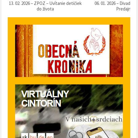
ek
06. 01. 2026 – Divadlo „Táračky“ v
13. 12. 2025 – Súťaž o 
Predajnej
klobásu 2025“ v Pr