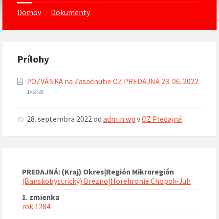
Domov
Dokumenty
/
Prílohy
POZVÁNKA na Zasadnutie OZ PREDAJNÁ 23. 06. 2022
Prípona
Veľkosť
142 kB
súboru:
súboru:
pdf
28. septembra 2022
od
admin.wp
v
OZ Predajná
PREDAJNÁ: (Kraj) Okres|Región Mikroregión
(Banskobystrický) Brezno|Horehronie Chopok-Juh
1. zmienka
rok 1284