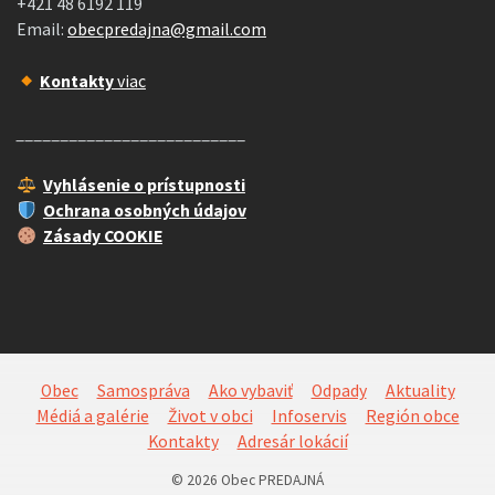
+421 48 6192 119
Email:
obecpredajna@gmail.com
Kontakty
viac
__________________________
Vyhlásenie o prístupnosti
Ochrana osobných údajov
Zásady COOKIE
Obec
Samospráva
Ako vybaviť
Odpady
Aktuality
Médiá a galérie
Život v obci
Infoservis
Región obce
Kontakty
Adresár lokácií
© 2026 Obec PREDAJNÁ