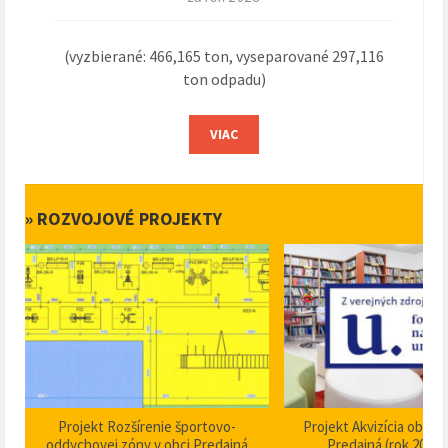
(vyzbierané: 466,165 ton, vyseparované 297,116
ton odpadu)
VIAC
» ROZVOJOVÉ PROJEKTY
Projekt Akvizícia obecnej knižnice
Projekt Dom smútku P
Predajná (rok 2024 – 2025)
stavebné úpravy