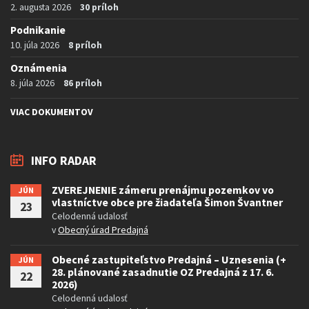
2. augusta 2026
30 príloh
Podnikanie
10. júla 2026
8 príloh
Oznámenia
8. júla 2026
86 príloh
VIAC DOKUMENTOV
INFO RADAR
ZVEREJNENIE zámeru prenájmu pozemkov vo
JÚN
vlastníctve obce pre žiadateľa Šimon Švantner
23
Celodenná udalosť
v
Obecný úrad Predajná
Obecné zastupiteľstvo Predajná – Uznesenia (+
JÚN
28. plánované zasadnutie OZ Predajná z 17. 6.
22
2026)
Celodenná udalosť