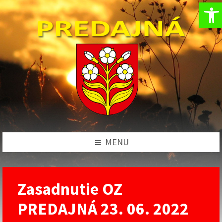
Op
Preskočiť
Preskočiť
Preskočiť
na
na
na
obsah
ľavý
pätičku
panel
MENU
Zasadnutie OZ
PREDAJNÁ 23. 06. 2022