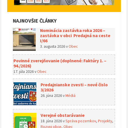
NAJNOVŠIE ČLÁNKY
Nominácia zastávka roka 2026 –
zastávka v obci Predajná na ceste
I/66
3. augusta 2026
v
Obec
Povinné zverejňovanie (doplnené: Faktúry 1. –
94./2026)
17. júla 2026
v
Obec
Predajnianske zvesti – nové čislo
3/2026
26. júna 2026
v
Médiá
Verejné obstarávanie
18. júna 2026
v
Správa pozemkov
,
Projekty
,
Rozvoj obce
,
Obec