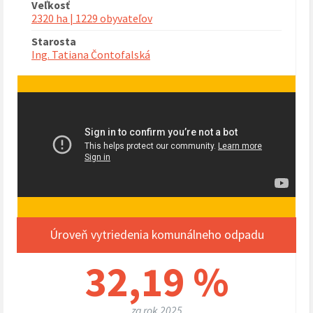
Veľkosť
2320 ha | 1229 obyvateľov
Starosta
Ing. Tatiana Čontofalská
Úroveň vytriedenia komunálneho odpadu
32,19 %
za rok 2025