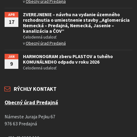
v
Obecný úrad Predajná
ZVEREJNENIE – návrhu na vydanie územného
APR
rozhodnutia o umiestnenie stavby „Aglomerácia
17
Nemecká – Predajná, Nemecká, Jasenie –
kanalizácia a ČOV“
Celodenná udalosť
v
Obecný úrad Predajná
HARMONOGRAM zberu PLASTOV a tuhého
JAN
KOMUNÁLNEHO odpadu v roku 2026
9
Celodenná udalosť
RÝCHLY KONTAKT
Obecný úrad Predajná
Námeste Juraja Pejku 67
976 63 Predajná