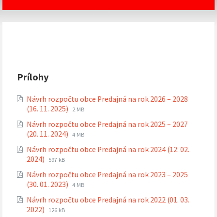
Prílohy
Návrh rozpočtu obce Predajná na rok 2026 – 2028
Prípona
Veľkosť
(16. 11. 2025)
2 MB
súboru:
súboru:
Návrh rozpočtu obce Predajná na rok 2025 – 2027
pdf
Prípona
Veľkosť
(20. 11. 2024)
4 MB
súboru:
súboru:
Návrh rozpočtu obce Predajná na rok 2024 (12. 02.
pdf
Prípona
Veľkosť
2024)
597 kB
súboru:
súboru:
Návrh rozpočtu obce Predajná na rok 2023 – 2025
pdf
Prípona
Veľkosť
(30. 01. 2023)
4 MB
súboru:
súboru:
Návrh rozpočtu obce Predajná na rok 2022 (01. 03.
pdf
Prípona
Veľkosť
2022)
126 kB