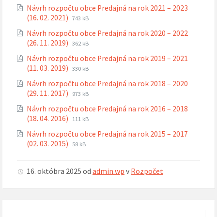
súboru:
súboru:
Návrh rozpočtu obce Predajná na rok 2021 – 2023
pdf
Prípona
Veľkosť
(16. 02. 2021)
743 kB
súboru:
súboru:
Návrh rozpočtu obce Predajná na rok 2020 – 2022
pdf
Prípona
Veľkosť
(26. 11. 2019)
362 kB
súboru:
súboru:
Návrh rozpočtu obce Predajná na rok 2019 – 2021
pdf
Prípona
Veľkosť
(11. 03. 2019)
330 kB
súboru:
súboru:
Návrh rozpočtu obce Predajná na rok 2018 – 2020
pdf
Prípona
Veľkosť
(29. 11. 2017)
973 kB
súboru:
súboru:
Návrh rozpočtu obce Predajná na rok 2016 – 2018
pdf
Prípona
Veľkosť
(18. 04. 2016)
111 kB
súboru:
súboru:
Návrh rozpočtu obce Predajná na rok 2015 – 2017
pdf
Prípona
Veľkosť
(02. 03. 2015)
58 kB
súboru:
súboru:
pdf
16. októbra 2025
od
admin.wp
v
Rozpočet