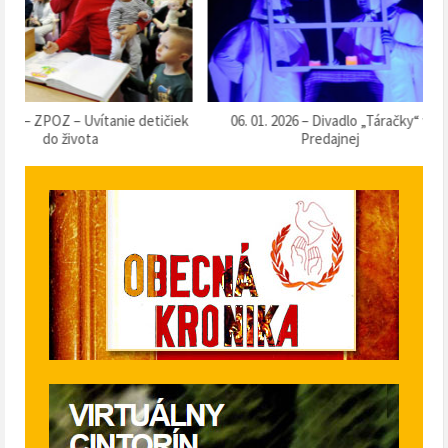
k
06. 01. 2026 – Divadlo „Táračky“ v
13. 12. 2025 – Súťaž o 
Predajnej
klobásu 2025“ v Pr