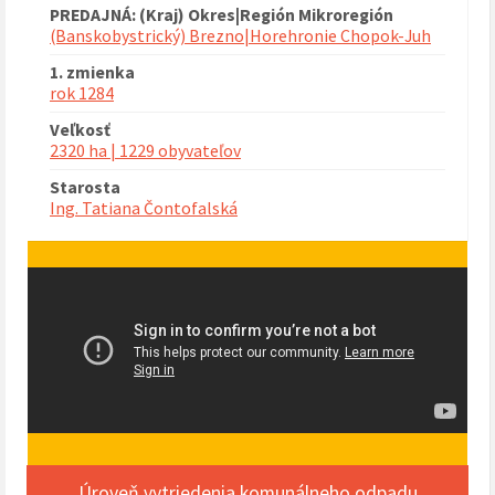
PREDAJNÁ: (Kraj) Okres|Región Mikroregión
(Banskobystrický) Brezno|Horehronie Chopok-Juh
1. zmienka
rok 1284
Veľkosť
2320 ha | 1229 obyvateľov
Starosta
Ing. Tatiana Čontofalská
Úroveň vytriedenia komunálneho odpadu