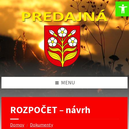
Op
Preskočiť
Preskočiť
Preskočiť
na
na
na
obsah
ľavý
pätičku
panel
MENU
ROZPOČET – návrh
Domov
Dokumenty
/