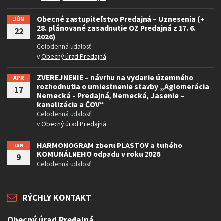
Obecné zastupiteľstvo Predajná – Uznesenia (+
JÚN
28. plánované zasadnutie OZ Predajná z 17. 6.
22
2026)
Celodenná udalosť
v
Obecný úrad Predajná
ZVEREJNENIE – návrhu na vydanie územného
APR
rozhodnutia o umiestnenie stavby „Aglomerácia
17
Nemecká – Predajná, Nemecká, Jasenie –
kanalizácia a ČOV“
Celodenná udalosť
v
Obecný úrad Predajná
HARMONOGRAM zberu PLASTOV a tuhého
JAN
KOMUNÁLNEHO odpadu v roku 2026
9
Celodenná udalosť
RÝCHLY KONTAKT
Obecný úrad Predajná