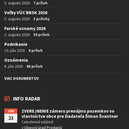
5. augusta 2026
7 príloh
Voľby VÚC BBSK 2026
5. augusta 2026
3 prílohy
Farské oznamy 2026
2. augusta 2026
30 príloh
Podnikanie
10. júla 2026
8 príloh
Oznámenia
8. júla 2026
86 príloh
VIAC DOKUMENTOV
INFO RADAR
ZVEREJNENIE zámeru prenájmu pozemkov vo
JÚN
vlastníctve obce pre žiadateľa Šimon Švantner
23
Celodenná udalosť
v
Obecný úrad Predajná