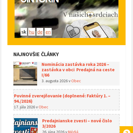
NAJNOVŠIE ČLÁNKY
Nominácia zastávka roka 2026 –
zastávka v obci Predajná na ceste
I/66
3. augusta 2026
v
Obec
Povinné zverejňovanie (doplnené: Faktúry 1. –
94./2026)
17. júla 2026
v
Obec
Predajnianske zvesti – nové čislo
3/2026
26. júna 2026
v
Médiá