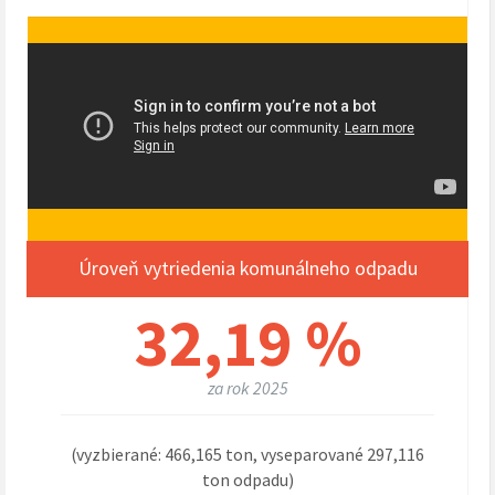
Úroveň vytriedenia komunálneho odpadu
32,19 %
za rok 2025
(vyzbierané: 466,165 ton, vyseparované 297,116
ton odpadu)