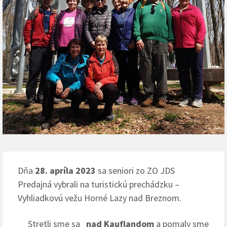
Dňa
28. apríla 2023
sa seniori zo ZO JDS
Predajná vybrali na turistickú prechádzku –
Vyhliadkovú vežu Horné Lazy nad Breznom.
Stretli sme sa
nad Kauflandom
a pomaly sme