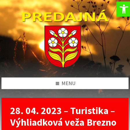
Op
Preskočiť
Preskočiť
Preskočiť
na
na
na
obsah
ľavý
pätičku
panel
MENU
28. 04. 2023 – Turistika –
Výhliadková veža Brezno