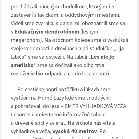
prechádzali náučným chodníkom, ktorý má 5
zastavení s lavičkami a oddychovými miestami.
Videli sme zvernicu s danielmi, oboznámili sme sa
s
Edukačným dendrofónom
(lesným
megafónom). Na otočnom kolese sme si vyskúšali
svoje vedomosti o drevinách a pri studničke „Uja
Libiča“ sme sa osviežili. Na tabuli „
Les nie je
smetisko
“ sme sa dočítali ako dlho trvá
rozloženie bio-odpadu a čo do lesa nepatrí.
Po cestičke popri potôčiku a lúkach sme
vystúpili na Horné Lazy kde sme si oddýchli
a pokračovali do lesa – SMER VYHLIADKOVÁ VEŽA.
Lesom sú umiestnené informačné tabule
a drevené sochy zvierat. Na vrchole nás vítala
vyhliadková veža,
vysoká 40 metrov
. Po