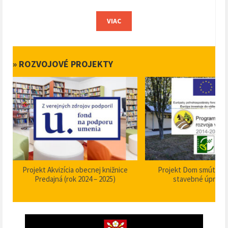
VIAC
» ROZVOJOVÉ PROJEKTY
Projekt Dom smútku Predajná –
Zabezpečenie zvýšenia b
stavebné úpravy 2025
plynulosti premávky – I/
križovatka – nehodov