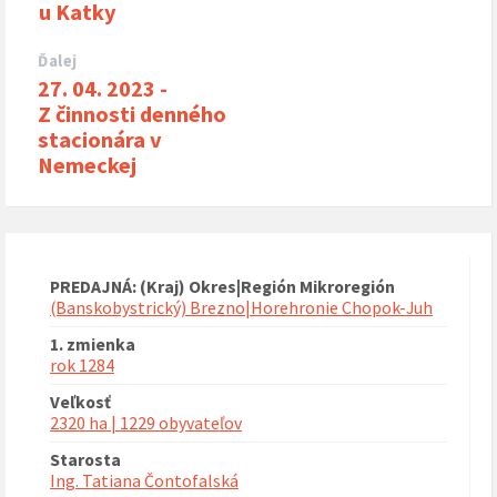
u Katky
Ďalej
27. 04. 2023 -
Z činnosti denného
stacionára v
Nemeckej
PREDAJNÁ: (Kraj) Okres|Región Mikroregión
(Banskobystrický) Brezno|Horehronie Chopok-Juh
1. zmienka
rok 1284
Veľkosť
2320 ha | 1229 obyvateľov
Starosta
Ing. Tatiana Čontofalská