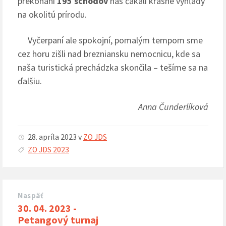
prekonaní
195 schodov
nás čakali krásne výhľady
na okolitú prírodu.
Vyčerpaní ale spokojní, pomalým tempom sme
cez horu zišli nad brezniansku nemocnicu, kde sa
naša turistická prechádzka skončila – tešíme sa na
ďalšiu.
Anna Čunderlíková
28. apríla 2023
v
ZO JDS
ZO JDS 2023
Naspäť
30. 04. 2023 -
Petangový turnaj