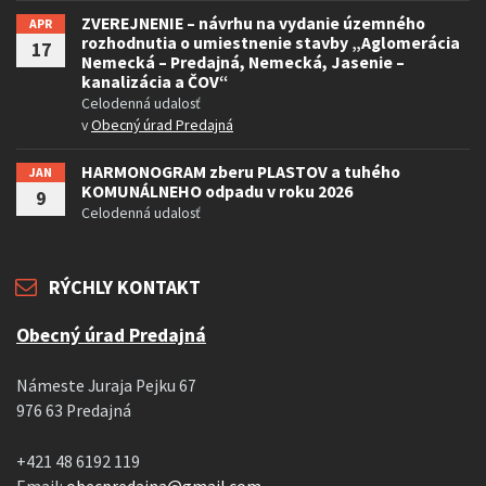
ZVEREJNENIE – návrhu na vydanie územného
APR
rozhodnutia o umiestnenie stavby „Aglomerácia
17
Nemecká – Predajná, Nemecká, Jasenie –
kanalizácia a ČOV“
Celodenná udalosť
v
Obecný úrad Predajná
HARMONOGRAM zberu PLASTOV a tuhého
JAN
KOMUNÁLNEHO odpadu v roku 2026
9
Celodenná udalosť
RÝCHLY KONTAKT
Obecný úrad Predajná
Námeste Juraja Pejku 67
976 63 Predajná
+421 48 6192 119