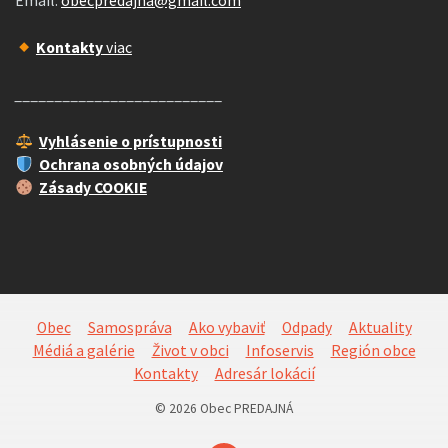
Email:
obecpredajna@gmail.com
Kontakty
viac
__________________________
Vyhlásenie o prístupnosti
Ochrana osobných údajov
Zásady COOKIE
Obec
Samospráva
Ako vybaviť
Odpady
Aktuality
Médiá a galérie
Život v obci
Infoservis
Región obce
Kontakty
Adresár lokácií
© 2026 Obec PREDAJNÁ