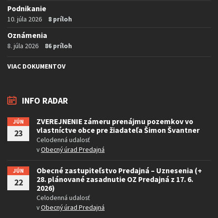
Podnikanie
10. júla 2026
8 príloh
Oznámenia
8. júla 2026
86 príloh
VIAC DOKUMENTOV
INFO RADAR
ZVEREJNENIE zámeru prenájmu pozemkov vo
JÚN
vlastníctve obce pre žiadateľa Šimon Švantner
23
Celodenná udalosť
v
Obecný úrad Predajná
Obecné zastupiteľstvo Predajná – Uznesenia (+
JÚN
28. plánované zasadnutie OZ Predajná z 17. 6.
22
2026)
Celodenná udalosť
v
Obecný úrad Predajná