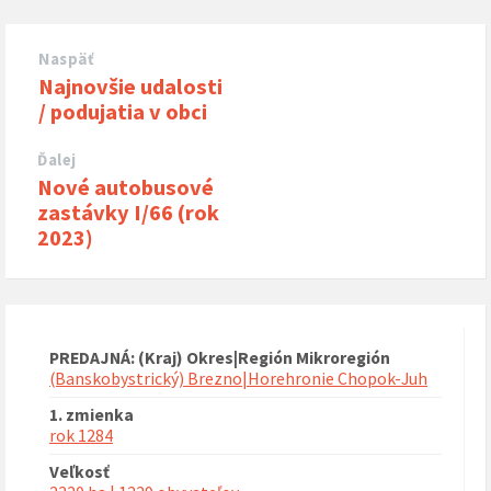
Naspäť
Najnovšie udalosti
/ podujatia v obci
Ďalej
Nové autobusové
zastávky I/66 (rok
2023)
PREDAJNÁ: (Kraj) Okres|Región Mikroregión
(Banskobystrický) Brezno|Horehronie Chopok-Juh
1. zmienka
rok 1284
Veľkosť