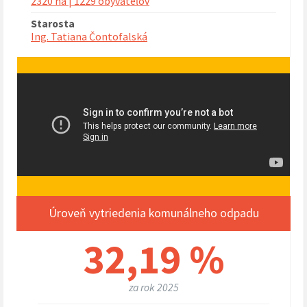
2320 ha | 1229 obyvateľov
Starosta
Ing. Tatiana Čontofalská
Úroveň vytriedenia komunálneho odpadu
32,19 %
za rok 2025