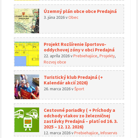
Územný plán obce obce Predajná
3. júna 2026
v
Obec
Projekt Rozšírenie športovo-
oddychovej zóny v obci Predajná
22. apríla 2026
v
Prebiehajúce
,
Projekty
,
Rozvoj obce
Turistický klub Predajná (+
Kalendár akcií 2026)
26. marca 2026
v
Šport
Cestovné poriadky ( + Príchody a
odchody vlakov zo železničnej
zastávky Predajná – platí od 16. 3.
2025 – 12. 12. 2026)
12. marca 2026
v
Prebiehajúce
,
Infoservis