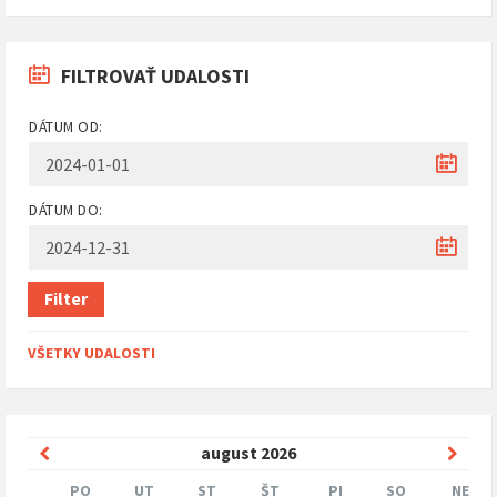
FILTROVAŤ UDALOSTI
DÁTUM OD:
DÁTUM DO:
Filter
VŠETKY UDALOSTI
Predchádzajúci
Nasle
august
2026
mesiac
mesi
PO
UT
ST
ŠT
PI
SO
NE