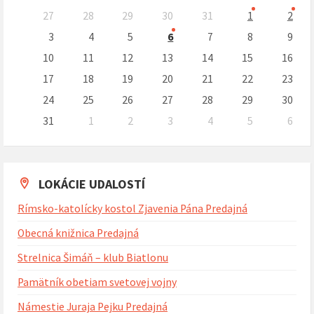
Preskočit
27
28
29
30
31
1
2
kalendárne
dni
3
4
5
6
7
8
9
10
11
12
13
14
15
16
17
18
19
20
21
22
23
24
25
26
27
28
29
30
31
1
2
3
4
5
6
Naspäť
na
kalendárne
dni
LOKÁCIE UDALOSTÍ
Rímsko-katolícky kostol Zjavenia Pána Predajná
Obecná knižnica Predajná
Strelnica Šimáň – klub Biatlonu
Pamätník obetiam svetovej vojny
Námestie Juraja Pejku Predajná