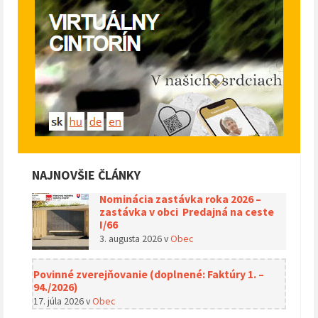
NAJNOVŠIE ČLÁNKY
Nominácia zastávka roka 2026 –
zastávka v obci Predajná na ceste
I/66
3. augusta 2026
v
Obec
Povinné zverejňovanie (doplnené: Faktúry 1. –
94./2026)
17. júla 2026
v
Obec