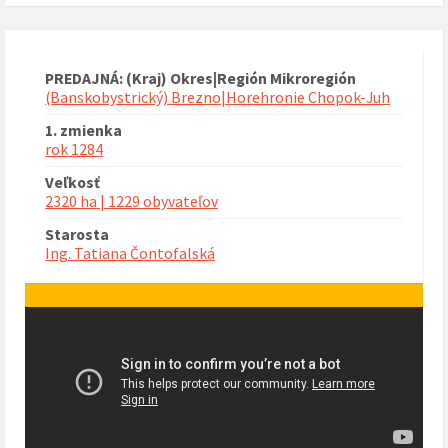
PREDAJNÁ: (Kraj) Okres|Región Mikroregión
(Banskobystrický) Brezno|Horehronie Chopok-Juh
1. zmienka
rok 1284
Veľkosť
2320 ha | 1229 obyvateľov
Starosta
Ing. Tatiana Čontofalská