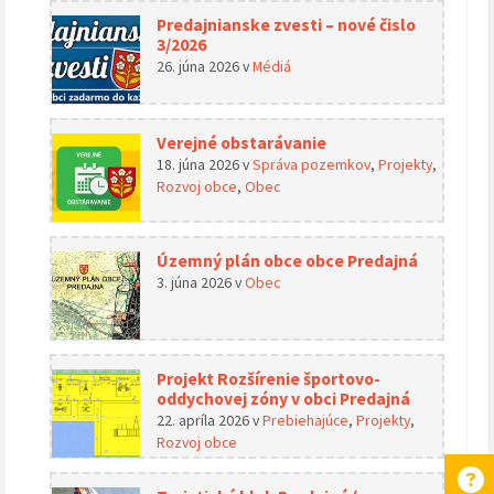
Predajnianske zvesti – nové čislo
3/2026
26. júna 2026
v
Médiá
Verejné obstarávanie
18. júna 2026
v
Správa pozemkov
,
Projekty
,
Rozvoj obce
,
Obec
Územný plán obce obce Predajná
3. júna 2026
v
Obec
Projekt Rozšírenie športovo-
oddychovej zóny v obci Predajná
22. apríla 2026
v
Prebiehajúce
,
Projekty
,
Rozvoj obce