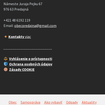
Námeste Juraja Pejku 67
976 63 Predajná
+421 48 6192 119
Email:
obecpredajna@gmail.com
Kontakty
viac
__________________________
Vyhlásenie o prístupnosti
Ochrana osobných údajov
Zásady COOKIE
Obec
Samospráva
Ako vybaviť
Odpady
Aktuality