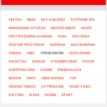
VŠETKO
BBSK
DETI A MLÁDEŽ
POZÝVAME VÁS
MIMORIADNA SITUÁCIA
MEDVEĎ HNEDÝ
HASIČI
PROTIPOŽIARNA OCHRANA
VODA
ODSTÁVKA
ŽIVOTNÉ PROSTREDIE
DOPRAVA
GASTRONÓMIA
ZÁBAVA
OBEC
VÝRUB DREVÍN
VZDELÁVANIE
VOLNÝ ČAS
ZDRAVIE
STAVEBNÝ ÚRAD
POZOR
EURÓPSKA ÚNIA
OZNAM
PREBIEHAJÚCE
REGIÓN
ZMOS
ZBER ODPADU
TOP
ÚRADNÁ TABUĽA
OZ PREDAJNÁ
VOĽBY V OBCI
KULTÚRA
VLÁDA
HUDBA
ŠPORT