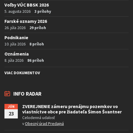
Voľby VÚC BBSK 2026
5. augusta 2026
3 prílohy
Farské oznamy 2026
26. júla 2026
29 príloh
Podnikanie
10. júla 2026
8 príloh
Oznámenia
8. júla 2026
86 príloh
VIAC DOKUMENTOV
INFO RADAR
ZVEREJNENIE zámeru prenájmu pozemkov vo
JÚN
vlastníctve obce pre žiadateľa Šimon Švantner
23
Celodenná udalosť
v
Obecný úrad Predajná