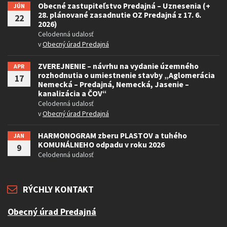
Obecné zastupiteľstvo Predajná – Uznesenia (+
JÚN
28. plánované zasadnutie OZ Predajná z 17. 6.
22
2026)
Celodenná udalosť
v
Obecný úrad Predajná
ZVEREJNENIE – návrhu na vydanie územného
APR
rozhodnutia o umiestnenie stavby „Aglomerácia
17
Nemecká – Predajná, Nemecká, Jasenie –
kanalizácia a ČOV“
Celodenná udalosť
v
Obecný úrad Predajná
HARMONOGRAM zberu PLASTOV a tuhého
JAN
KOMUNÁLNEHO odpadu v roku 2026
9
Celodenná udalosť
RÝCHLY KONTAKT
Obecný úrad Predajná