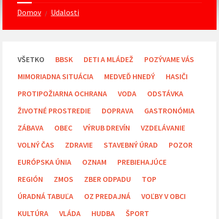
Domov
Udalosti
/
VŠETKO
BBSK
DETI A MLÁDEŽ
POZÝVAME VÁS
MIMORIADNA SITUÁCIA
MEDVEĎ HNEDÝ
HASIČI
PROTIPOŽIARNA OCHRANA
VODA
ODSTÁVKA
ŽIVOTNÉ PROSTREDIE
DOPRAVA
GASTRONÓMIA
ZÁBAVA
OBEC
VÝRUB DREVÍN
VZDELÁVANIE
VOLNÝ ČAS
ZDRAVIE
STAVEBNÝ ÚRAD
POZOR
EURÓPSKA ÚNIA
OZNAM
PREBIEHAJÚCE
REGIÓN
ZMOS
ZBER ODPADU
TOP
ÚRADNÁ TABUĽA
OZ PREDAJNÁ
VOĽBY V OBCI
KULTÚRA
VLÁDA
HUDBA
ŠPORT