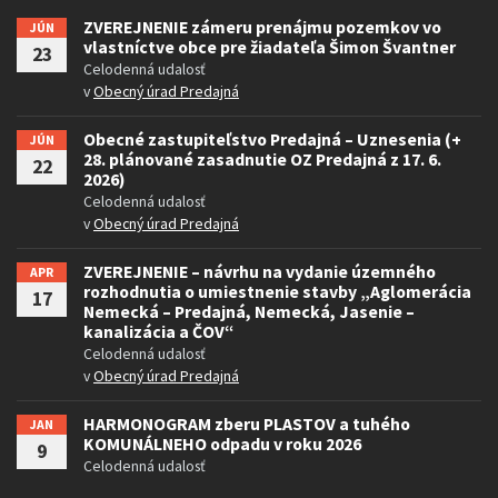
ZVEREJNENIE zámeru prenájmu pozemkov vo
JÚN
vlastníctve obce pre žiadateľa Šimon Švantner
23
Celodenná udalosť
v
Obecný úrad Predajná
Obecné zastupiteľstvo Predajná – Uznesenia (+
JÚN
28. plánované zasadnutie OZ Predajná z 17. 6.
22
2026)
Celodenná udalosť
v
Obecný úrad Predajná
ZVEREJNENIE – návrhu na vydanie územného
APR
rozhodnutia o umiestnenie stavby „Aglomerácia
17
Nemecká – Predajná, Nemecká, Jasenie –
kanalizácia a ČOV“
Celodenná udalosť
v
Obecný úrad Predajná
HARMONOGRAM zberu PLASTOV a tuhého
JAN
KOMUNÁLNEHO odpadu v roku 2026
9
Celodenná udalosť