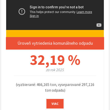
Úroveň vytriedenia komunálneho odpadu
32,19 %
za rok 2025
(vyzbierané: 466,165 ton, vyseparované 297,116
ton odpadu)
VIAC