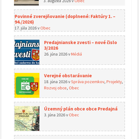
3. augusta 2026
v
Obec
Povinné zverejňovanie (doplnené: Faktúry 1. –
94./2026)
17. júla 2026
v
Obec
Predajnianske zvesti – nové čislo
3/2026
26. júna 2026
v
Médiá
Verejné obstarávanie
18. júna 2026
v
Správa pozemkov
,
Projekty
,
Rozvoj obce
,
Obec
Územný plán obce obce Predajná
3. júna 2026
v
Obec