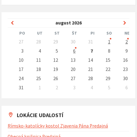
Predchádzajúci
Nasle
august
2026
mesiac
mesi
PO
UT
ST
ŠT
PI
SO
NE
Preskočit
27
28
29
30
31
1
2
kalendárne
dni
3
4
5
6
7
8
9
10
11
12
13
14
15
16
17
18
19
20
21
22
23
24
25
26
27
28
29
30
31
1
2
3
4
5
6
Naspäť
na
kalendárne
dni
LOKÁCIE UDALOSTÍ
Rímsko-katolícky kostol Zjavenia Pána Predajná
Obecná knižnica Predajná