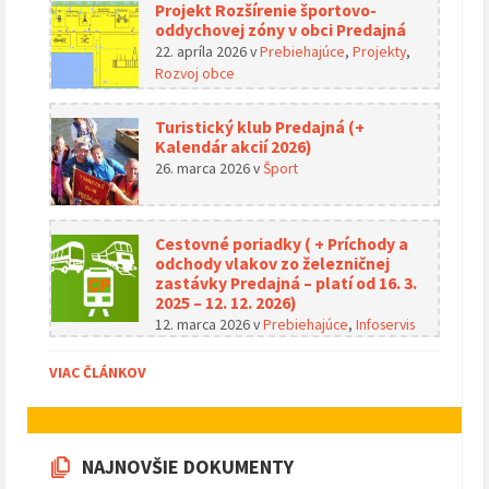
Projekt Rozšírenie športovo-
oddychovej zóny v obci Predajná
22. apríla 2026
v
Prebiehajúce
,
Projekty
,
Rozvoj obce
Turistický klub Predajná (+
Kalendár akcií 2026)
26. marca 2026
v
Šport
Cestovné poriadky ( + Príchody a
odchody vlakov zo železničnej
zastávky Predajná – platí od 16. 3.
2025 – 12. 12. 2026)
12. marca 2026
v
Prebiehajúce
,
Infoservis
VIAC ČLÁNKOV
NAJNOVŠIE DOKUMENTY