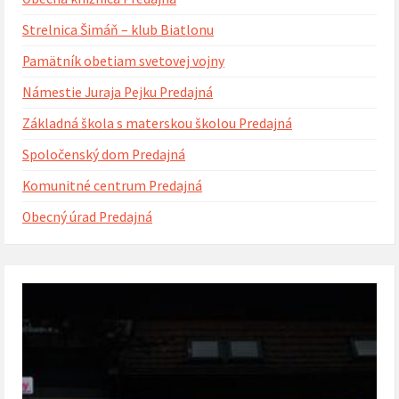
Strelnica Šimáň – klub Biatlonu
Pamätník obetiam svetovej vojny
Námestie Juraja Pejku Predajná
Základná škola s materskou školou Predajná
Spoločenský dom Predajná
Komunitné centrum Predajná
Obecný úrad Predajná