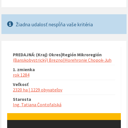
Žiadna udalosť nespĺňa vaše kritéria
PREDAJNÁ: (Kraj) Okres|Región Mikroregión
(Banskobystrický) Brezno|Horehronie Chopok-Juh
1. zmienka
rok 1284
Veľkosť
2320 ha | 1229 obyvateľov
Starosta
Ing. Tatiana Čontofalská