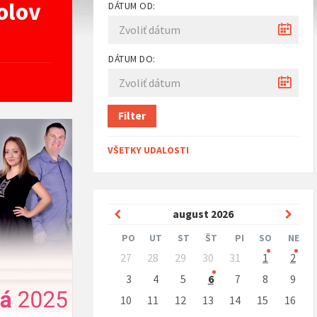
olov
DÁTUM OD:
DÁTUM DO:
Filter
VŠETKY UDALOSTI
Predchádzajúci
Nasle
august
2026
mesiac
mesi
PO
UT
ST
ŠT
PI
SO
NE
Preskočit
27
28
29
30
31
1
2
kalendárne
dni
3
4
5
6
7
8
9
10
11
12
13
14
15
16