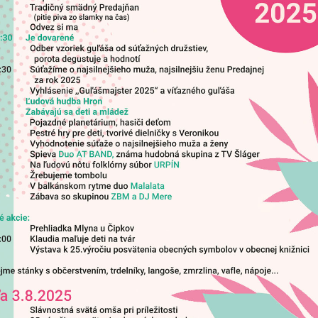
MDD 2
spojen
ý hlas organu
02. 12. 2025 – Posedenie seniorov pri
14. 11. 2025 –
otvor
kapustnici
Hrone
šport
oddyc
Príďte si
radosti 
zábavy n
ihrisko