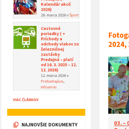
Kalendár akcií
2026)
26. marca 2026
v
Šport
Cestovné
Fotoga
poriadky ( +
Príchody a
2024,
odchody vlakov zo
železničnej
zastávky
Predajná – platí
od 16. 3. 2025 – 12.
12. 2026)
12. marca 2026
v
Prebiehajúce
,
Infoservis
VIAC ČLÁNKOV
03. – 
NAJNOVŠIE DOKUMENTY