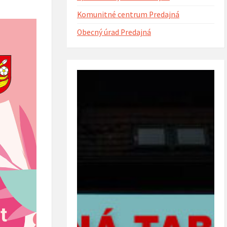
Komunitné centrum Predajná
Obecný úrad Predajná
ntorína s urnovým hájom
Projekt Riešenie migračných výziev v
(rok 2023)
obci Predajná (rok 2022 – 2023)