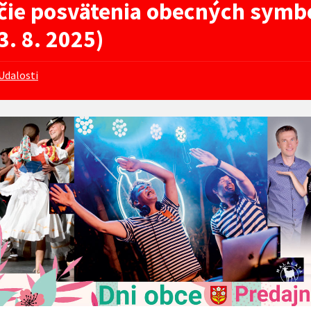
čie posvätenia obecných symb
 3. 8. 2025)
Udalosti