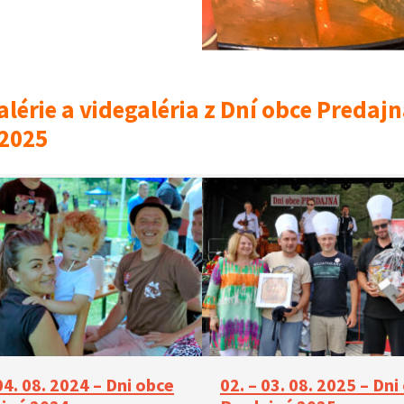
lérie a videgaléria z Dní obce Predaj
 2025
04. 08. 2024 – Dni obce
02. – 03. 08. 2025 – Dni