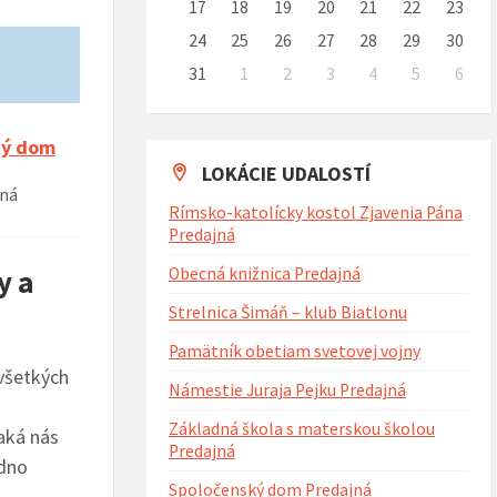
17
18
19
20
21
22
23
24
25
26
27
28
29
30
31
1
2
3
4
5
6
Naspäť
na
kalendárne
ký dom
dni
LOKÁCIE UDALOSTÍ
jná
Rímsko-katolícky kostol Zjavenia Pána
Predajná
y a
Obecná knižnica Predajná
Strelnica Šimáň – klub Biatlonu
Pamätník obetiam svetovej vojny
všetkých
Námestie Juraja Pejku Predajná
Základná škola s materskou školou
Čaká nás
Predajná
edno
Spoločenský dom Predajná