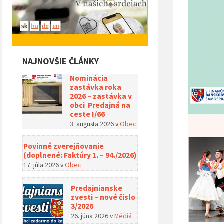
NAJNOVŠIE ČLÁNKY
Nominácia
zastávka roka
2026 – zastávka v
obci Predajná na
ceste I/66
3. augusta 2026
v
Obec
Povinné zverejňovanie
(doplnené: Faktúry 1. – 94./2026)
17. júla 2026
v
Obec
Predajnianske
zvesti – nové čislo
3/2026
26. júna 2026
v
Médiá