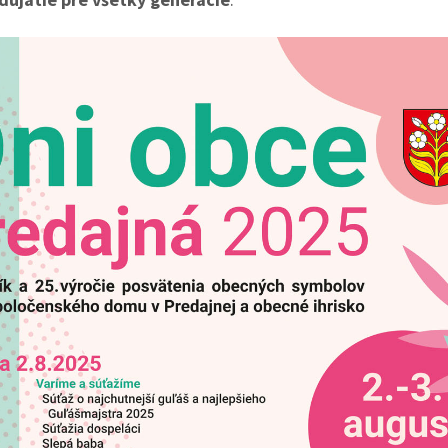
 k zvyšovaniu
Nové autobusové zastávky I/66 (rok
Rozširenie ci
vybudovanie
2023)
ho systému v
 2023)