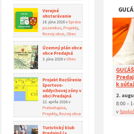
GUĽÁ
Verejné
obstarávanie
18. júna 2026
v
Správa
pozemkov
,
Projekty
,
Rozvoj obce
,
Obec
Územný plán obce
obce Predajná
3. júna 2026
v
Obec
GUĽÁŠ 
Predaj
Projekt Rozšírenie
k súťa
športovo-
oddychovej zóny v
2. aug
obci Predajná
22. apríla 2026
v
8:00 – 1
Prebiehajúce
,
v
Spolo
Projekty
,
Rozvoj obce
Turistický klub
Predajná (+