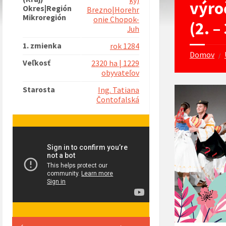
ký)
výro
Okres|Región
Brezno|Horehr
Mikroregión
onie Chopok-
(2. –
Juh
1. zmienka
rok 1284
Domov
/
Veľkosť
2320 ha | 1229
obyvateľov
Starosta
Ing. Tatiana
Čontofalská