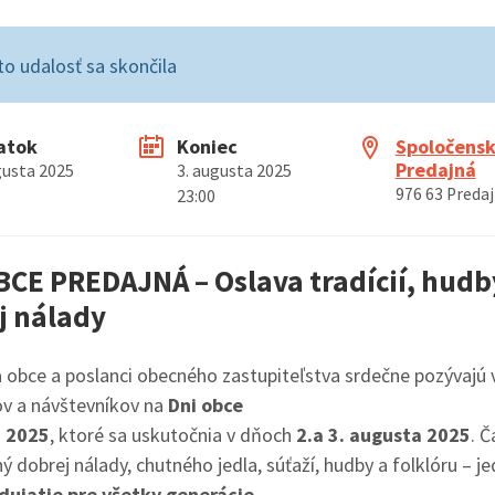
to udalosť sa skončila
atok
Koniec
Spoločens
Predajná
gusta 2025
3. augusta 2025
976 63 Preda
23:00
BCE PREDAJNÁ – Oslava tradícií, hudb
j nálady
 obce a poslanci obecného zastupiteľstva srdečne pozývajú 
v a návštevníkov na
Dni obce
 2025
, ktoré sa uskutočnia v dňoch
2.a 3. augusta 2025
. 
ný dobrej nálady, chutného jedla, súťaží, hudby a folklóru – j
dujatie pre všetky generácie
.