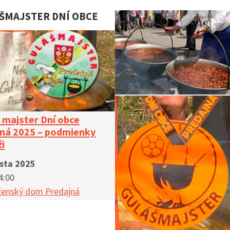
ŠMAJSTER DNÍ OBCE
majster Dní obce
ná 2025 – podmienky
ži
usta 2025
4:00
čenský dom Predajná