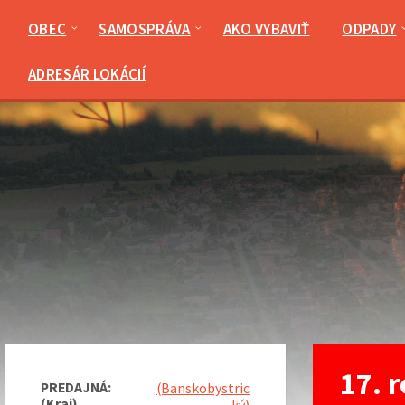
Preskočiť
Preskočiť
Preskočiť
Preskočiť
na
na
na
na
OBEC
SAMOSPRÁVA
AKO VYBAVIŤ
ODPADY
obsah
ľavý
pravý
pätičku
panel
panel
ADRESÁR LOKÁCIÍ
17. 
PREDAJNÁ:
(Banskobystric
(Kraj)