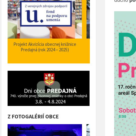
Zabezpečenie zvýšenia bezpečnosti a
Projekt Podpora opatrení
plynulosti premávky – I/66 Predajná
bezpečnosti dopravy a 
križovatka – nehodové miesto
orientačného informačné
obci Predajná (rok
Z FOTOGALÉRIÍ OBCE