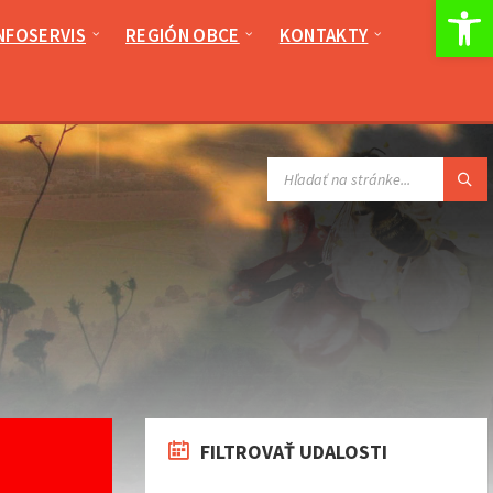
Op
NFOSERVIS
REGIÓN OBCE
KONTAKTY
VYHĽADÁVANIE:
FILTROVAŤ UDALOSTI