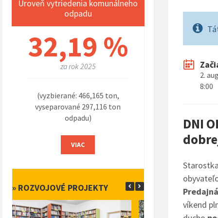
Úroveň vytriedenia komunálneho
odpadu
Tá
32,19 %
Zači
za rok 2025
2. au
8:00
(vyzbierané: 466,165 ton,
vyseparované 297,116 ton
odpadu)
DNI O
dobre
VIAC
Starostka
obyvateľo
» ROZVOJOVÉ PROJEKTY
Predajná
víkend pl
ducho
po