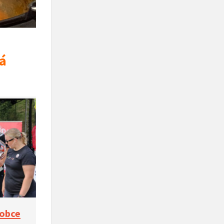
ná
 obce