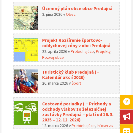
Územný plán obce obce Predajná
3. júna 2026
v
Obec
Projekt Rozšírenie športovo-
oddychovej zóny v obci Predajná
22. apríla 2026
v
Prebiehajúce
,
Projekty
,
Rozvoj obce
Turistický klub Predajná (+
Kalendár akcií 2026)
26. marca 2026
v
Šport
Cestovné poriadky ( + Príchody a
odchody vlakov zo železničnej
zastávky Predajná – platí od 16. 3.
2025 – 12. 12. 2026)
12. marca 2026
v
Prebiehajúce
,
Infoservis