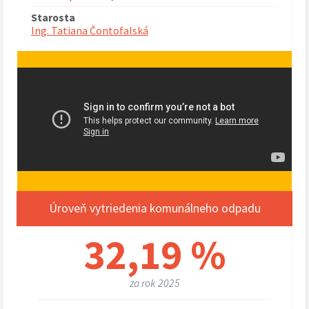
Starosta
Ing. Tatiana Čontofalská
Úroveň vytriedenia komunálneho odpadu
32,19 %
za rok 2025