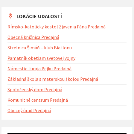
na
kalendárne
dni
LOKÁCIE UDALOSTÍ
Rímsko-katolícky kostol Zjavenia Pána Predajná
Obecná knižnica Predajná
Strelnica Šimáň – klub Biatlonu
Pamätník obetiam svetovej vojny
Námestie Juraja Pejku Predajná
Základná škola s materskou školou Predajná
Spoločenský dom Predajná
Komunitné centrum Predajná
Obecný úrad Predajná