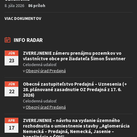
8. júla 2026
86 príloh
VIAC DOKUMENTOV
INFO RADAR
ZVEREJNENIE zámeru prenájmu pozemkov vo
JÚN
vlastníctve obce pre žiadateľa Šimon Švantner
23
Celodenná udalosť
v
Obecný úrad Predajná
Obecné zastupiteľstvo Predajná – Uznesenia (+
JÚN
28. plánované zasadnutie OZ Predajná z 17. 6.
22
2026)
Celodenná udalosť
v
Obecný úrad Predajná
ZVEREJNENIE – návrhu na vydanie územného
APR
rozhodnutia o umiestnenie stavby „Aglomerácia
17
Nemecká – Predajná, Nemecká, Jasenie –
kanalizácia a ČOV“