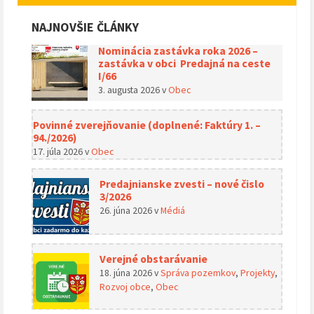
NAJNOVŠIE ČLÁNKY
Nominácia zastávka roka 2026 –
zastávka v obci Predajná na ceste
I/66
3. augusta 2026
v
Obec
Povinné zverejňovanie (doplnené: Faktúry 1. –
94./2026)
17. júla 2026
v
Obec
Predajnianske zvesti – nové čislo
3/2026
26. júna 2026
v
Médiá
Verejné obstarávanie
18. júna 2026
v
Správa pozemkov
,
Projekty
,
Rozvoj obce
,
Obec