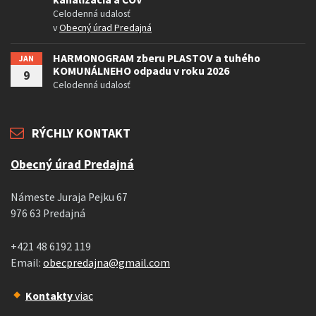
Celodenná udalosť
v
Obecný úrad Predajná
HARMONOGRAM zberu PLASTOV a tuhého
JAN
KOMUNÁLNEHO odpadu v roku 2026
9
Celodenná udalosť
RÝCHLY KONTAKT
Obecný úrad Predajná
Námeste Juraja Pejku 67
976 63 Predajná
+421 48 6192 119
Email:
obecpredajna@gmail.com
Kontakty
viac