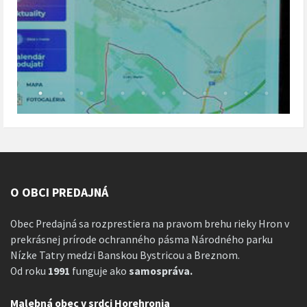
O OBCI PREDAJNÁ
Obec Predajná sa rozprestiera na pravom brehu rieky Hron v
prekrásnej prírode ochranného pásma Národného parku
Nízke Tatry medzi Banskou Bystricou a Breznom.
Od roku
1991
funguje ako
samospráva.
Malebná obec v srdci Horehronia