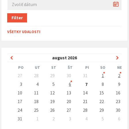
Filter
VŠETKY UDALOSTI
Predchádzajúci
Nasle
august
2026
mesiac
mesi
PO
UT
ST
ŠT
PI
SO
NE
Preskočit
27
28
29
30
31
1
2
kalendárne
dni
3
4
5
6
7
8
9
10
11
12
13
14
15
16
17
18
19
20
21
22
23
24
25
26
27
28
29
30
31
1
2
3
4
5
6
Naspäť