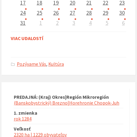
17
18
19
20
21
22
23
24
25
26
27
28
29
30
31
1
2
3
4
5
6
Naspäť
na
VIAC UDALOSTÍ
kalendárne
dni
Pozývame Vás
,
Kultúra
PREDAJNÁ: (Kraj) Okres|Región Mikroregión
(Banskobystrický) Brezno|Horehronie Chopok-Juh
1. zmienka
rok 1284
Veľkosť
2320 ha | 1229 obyvateľov