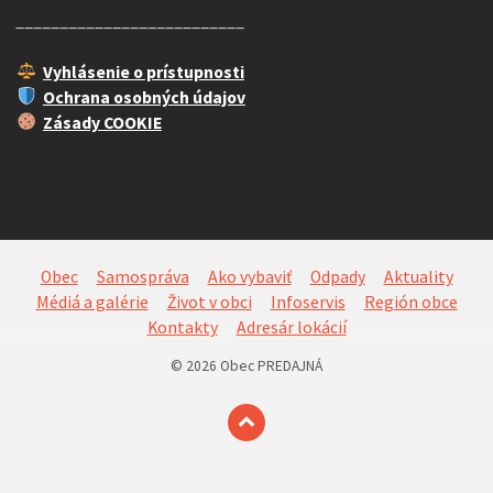
__________________________
Vyhlásenie o prístupnosti
Ochrana osobných údajov
Zásady COOKIE
Obec
Samospráva
Ako vybaviť
Odpady
Aktuality
Médiá a galérie
Život v obci
Infoservis
Región obce
Kontakty
Adresár lokácií
© 2026 Obec PREDAJNÁ