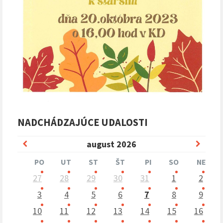
NADCHÁDZAJÚCE UDALOSTI
Predchádzajúci
Nasle
august
2026
mesiac
mesia
PO
UT
ST
ŠT
PI
SO
NE
Preskočit
27
28
29
30
31
1
2
kalendárne
dni
3
4
5
6
7
8
9
10
11
12
13
14
15
16