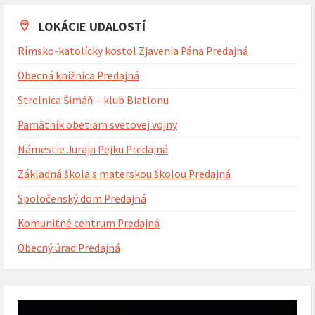
kalendárne
dni
LOKÁCIE UDALOSTÍ
Rímsko-katolícky kostol Zjavenia Pána Predajná
Obecná knižnica Predajná
Strelnica Šimáň – klub Biatlonu
Pamätník obetiam svetovej vojny
Námestie Juraja Pejku Predajná
Základná škola s materskou školou Predajná
Spoločenský dom Predajná
Komunitné centrum Predajná
Obecný úrad Predajná