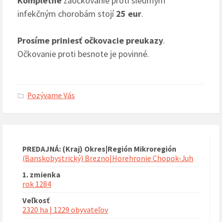
Kompletné
zaočkovanie proti siedmym
infekčným chorobám stojí
25 eur
.
Prosíme priniesť očkovacie preukazy
.
Očkovanie proti besnote je povinné.
Pozývame Vás
PREDAJNÁ: (Kraj) Okres|Región Mikroregión
(Banskobystrický) Brezno|Horehronie Chopok-Juh
1. zmienka
rok 1284
Veľkosť
2320 ha | 1229 obyvateľov