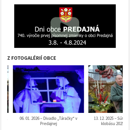
Z FOTOGALÉRIÍ OBCE
k
06. 01. 2026 – Divadlo „Táračky“ v
13. 12. 2025 – Súťaž o 
Predajnej
klobásu 2025“ v Pr