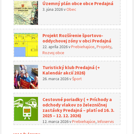
Územný plán obce obce Predajná
3. júna 2026
v
Obec
Projekt Rozšírenie športovo-
oddychovej zóny v obci Predajná
22. apríla 2026
v
Prebiehajúce
,
Projekty
,
Rozvoj obce
Turistický klub Predajná (+
Kalendár akcií 2026)
26. marca 2026
v
Šport
Cestovné poriadky ( + Príchody a
odchody vlakov zo železničnej
zastávky Predajná – platí od 16. 3.
2025 – 12. 12. 2026)
12. marca 2026
v
Prebiehajúce
,
Infoservis