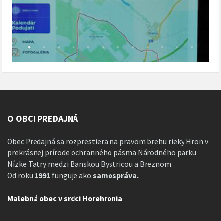
O OBCI PREDAJNÁ
Obec Predajná sa rozprestiera na pravom brehu rieky Hron v
prekrásnej prírode ochranného pásma Národného parku
Nízke Tatry medzi Banskou Bystricou a Breznom.
Od roku
1991
funguje ako
samospráva.
Malebná obec v srdci Horehronia