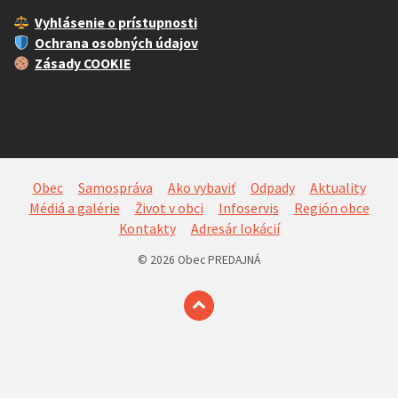
Vyhlásenie o prístupnosti
Ochrana osobných údajov
Zásady COOKIE
Obec
Samospráva
Ako vybaviť
Odpady
Aktuality
Médiá a galérie
Život v obci
Infoservis
Región obce
Kontakty
Adresár lokácií
© 2026 Obec PREDAJNÁ