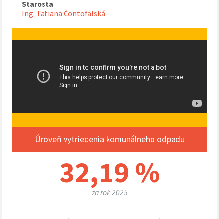
Starosta
Ing. Tatiana Čontofalská
Úroveň vytriedenia komunálneho odpadu
32,19 %
za rok 2025