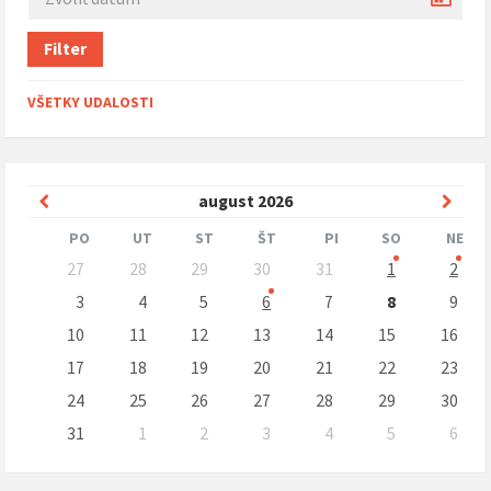
Filter
VŠETKY UDALOSTI
Predchádzajúci
Nasle
august
2026
mesiac
mesi
PO
UT
ST
ŠT
PI
SO
NE
Preskočit
27
28
29
30
31
1
2
kalendárne
dni
3
4
5
6
7
8
9
10
11
12
13
14
15
16
17
18
19
20
21
22
23
24
25
26
27
28
29
30
31
1
2
3
4
5
6
Naspäť
na