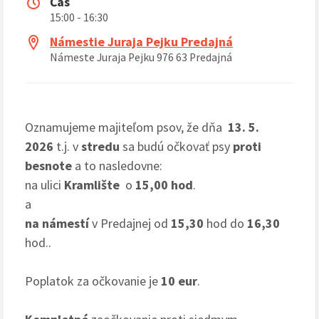
Čas
15:00 - 16:30
Námestie Juraja Pejku Predajná
Námeste Juraja Pejku 976 63 Predajná
Oznamujeme majiteľom psov, že dňa
13. 5.
2026
t.j. v
stredu
sa budú očkovať psy
proti
besnote
a to nasledovne:
na ulici
Kramlište
o
15,00 hod
.
a
na námestí
v Predajnej od
15,30
hod do
16,30
hod..
Poplatok za očkovanie je
10 eur
.