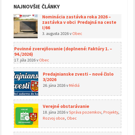
NAJNOVŠIE ČLÁNKY
Nominácia zastávka roka 2026 –
zastávka v obci Predajná na ceste
I/66
3. augusta 2026
v
Obec
Povinné zverejňovanie (doplnené: Faktúry 1. –
94./2026)
17. júla 2026
v
Obec
Predajnianske zvesti – nové čislo
3/2026
26. júna 2026
v
Médiá
Verejné obstarávanie
18. júna 2026
v
Správa pozemkov
,
Projekty
,
Rozvoj obce
,
Obec