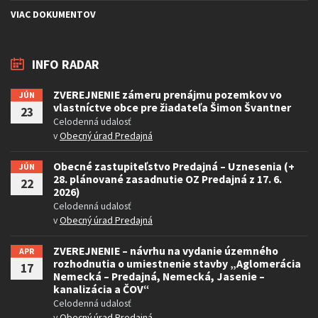
VIAC DOKUMENTOV
INFO RADAR
ZVEREJNENIE zámeru prenájmu pozemkov vo
JÚN
vlastníctve obce pre žiadateľa Šimon Švantner
23
Celodenná udalosť
v
Obecný úrad Predajná
Obecné zastupiteľstvo Predajná – Uznesenia (+
JÚN
28. plánované zasadnutie OZ Predajná z 17. 6.
22
2026)
Celodenná udalosť
v
Obecný úrad Predajná
ZVEREJNENIE – návrhu na vydanie územného
APR
rozhodnutia o umiestnenie stavby „Aglomerácia
17
Nemecká – Predajná, Nemecká, Jasenie –
kanalizácia a ČOV“
Celodenná udalosť
v
Obecný úrad Predajná