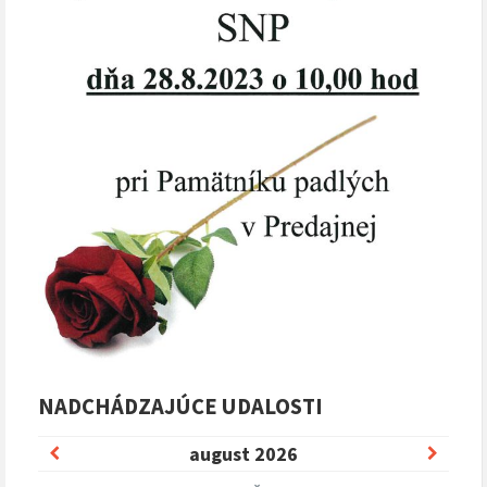
NADCHÁDZAJÚCE UDALOSTI
Predchádzajúci
Nasle
august
2026
mesiac
mesia