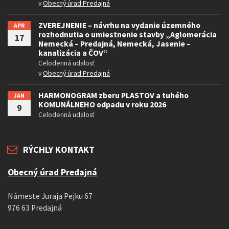
v
Obecný úrad Predajná
ZVEREJNENIE – návrhu na vydanie územného
APR
rozhodnutia o umiestnenie stavby „Aglomerácia
17
Nemecká – Predajná, Nemecká, Jasenie –
kanalizácia a ČOV“
Celodenná udalosť
v
Obecný úrad Predajná
HARMONOGRAM zberu PLASTOV a tuhého
JAN
KOMUNÁLNEHO odpadu v roku 2026
9
Celodenná udalosť
RÝCHLY KONTAKT
Obecný úrad Predajná
Námeste Juraja Pejku 67
976 63 Predajná