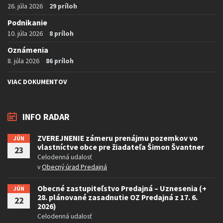
26. júla 2026
29 príloh
Podnikanie
10. júla 2026
8 príloh
Oznámenia
8. júla 2026
86 príloh
VIAC DOKUMENTOV
INFO RADAR
ZVEREJNENIE zámeru prenájmu pozemkov vo
JÚN
vlastníctve obce pre žiadateľa Šimon Švantner
23
Celodenná udalosť
v
Obecný úrad Predajná
Obecné zastupiteľstvo Predajná – Uznesenia (+
JÚN
28. plánované zasadnutie OZ Predajná z 17. 6.
22
2026)
Celodenná udalosť