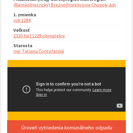
(Banskobystrický) Brezno|Horehronie Chopok-Juh
1. zmienka
rok 1284
Veľkosť
2320 ha | 1229 obyvateľov
Starosta
Ing. Tatiana Čontofalská
Úroveň vytriedenia komunálneho odpadu