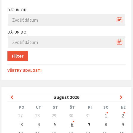
DÁTUM OD:
DÁTUM DO:
Filter
VŠETKY UDALOSTI
Predchádzajúci
Nasle
august
2026
mesiac
mesi
PO
UT
ST
ŠT
PI
SO
NE
Preskočit
27
28
29
30
31
1
2
kalendárne
dni
3
4
5
6
7
8
9