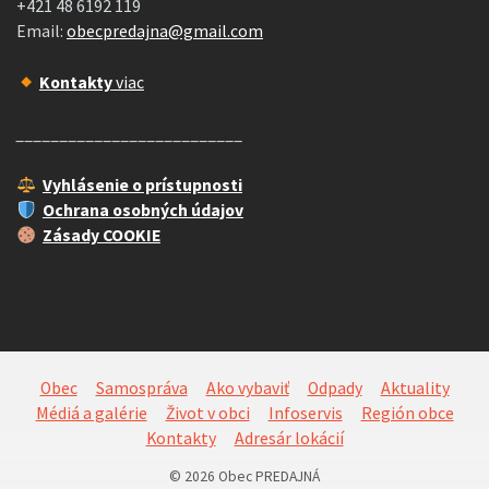
+421 48 6192 119
Email:
obecpredajna@gmail.com
Kontakty
viac
__________________________
Vyhlásenie o prístupnosti
Ochrana osobných údajov
Zásady COOKIE
Obec
Samospráva
Ako vybaviť
Odpady
Aktuality
Médiá a galérie
Život v obci
Infoservis
Región obce
Kontakty
Adresár lokácií
© 2026 Obec PREDAJNÁ