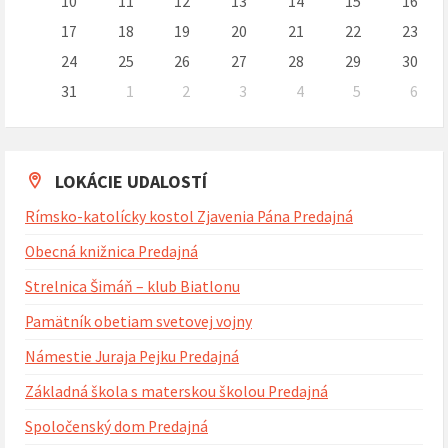
10
11
12
13
14
15
16
17
18
19
20
21
22
23
24
25
26
27
28
29
30
31
1
2
3
4
5
6
Naspäť
na
kalendárne
dni
LOKÁCIE UDALOSTÍ
Rímsko-katolícky kostol Zjavenia Pána Predajná
Obecná knižnica Predajná
Strelnica Šimáň – klub Biatlonu
Pamätník obetiam svetovej vojny
Námestie Juraja Pejku Predajná
Základná škola s materskou školou Predajná
Spoločenský dom Predajná