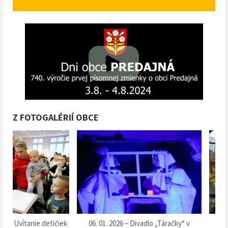
Z FOTOGALÉRIÍ OBCE
k
06. 01. 2026 – Divadlo „Táračky“ v
13. 12. 2025 – Súťaž o 