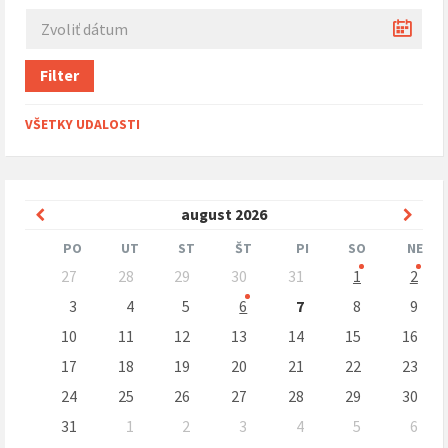
Filter
VŠETKY UDALOSTI
Predchádzajúci
Nasle
august
2026
mesiac
mesi
PO
UT
ST
ŠT
PI
SO
NE
Preskočit
27
28
29
30
31
1
2
kalendárne
dni
3
4
5
6
7
8
9
10
11
12
13
14
15
16
17
18
19
20
21
22
23
24
25
26
27
28
29
30
31
1
2
3
4
5
6