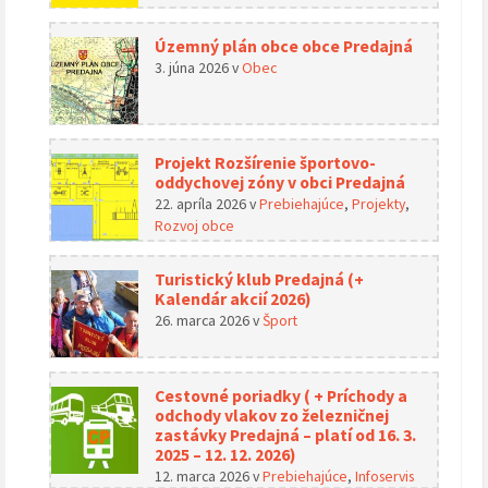
Územný plán obce obce Predajná
3. júna 2026
v
Obec
Projekt Rozšírenie športovo-
oddychovej zóny v obci Predajná
22. apríla 2026
v
Prebiehajúce
,
Projekty
,
Rozvoj obce
Turistický klub Predajná (+
Kalendár akcií 2026)
26. marca 2026
v
Šport
Cestovné poriadky ( + Príchody a
odchody vlakov zo železničnej
zastávky Predajná – platí od 16. 3.
2025 – 12. 12. 2026)
12. marca 2026
v
Prebiehajúce
,
Infoservis