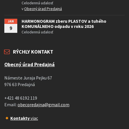
Celodenná udalosť
v
Obecný úrad Predajná
HARMONOGRAM zberu PLASTOV a tuhého
JAN
KOMUNÁLNEHO odpadu v roku 2026
9
Celodenná udalosť
RÝCHLY KONTAKT
Obecný úrad Predajná
Námeste Juraja Pejku 67
976 63 Predajná
+421 48 6192 119
Email:
obecpredajna@gmail.com
Kontakty
viac