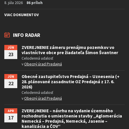
8. júla 2026
86 príloh
VIAC DOKUMENTOV
INFO RADAR
ZVEREJNENIE zámeru prenájmu pozemkov vo
JÚN
vlastníctve obce pre žiadateľa Šimon Švantner
23
Celodenná udalosť
v
Obecný úrad Predajná
Obecné zastupiteľstvo Predajná – Uznesenia (+
JÚN
28. plánované zasadnutie OZ Predajná z 17. 6.
22
2026)
Celodenná udalosť
v
Obecný úrad Predajná
ZVEREJNENIE – návrhu na vydanie územného
APR
rozhodnutia o umiestnenie stavby „Aglomerácia
17
Nemecká – Predajná, Nemecká, Jasenie –
kanalizácia a ČOV“