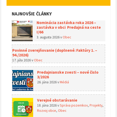
NAJNOVŠIE ČLÁNKY
Nominácia zastávka roka 2026 –
zastávka v obci Predajná na ceste
I/66
3. augusta 2026
v
Obec
Povinné zverejňovanie (doplnené: Faktúry 1. –
94./2026)
17. júla 2026
v
Obec
Predajnianske zvesti – nové čislo
3/2026
26. júna 2026
v
Médiá
Verejné obstarávanie
18. júna 2026
v
Správa pozemkov
,
Projekty
,
Rozvoj obce
,
Obec