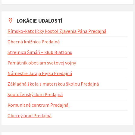
Naspäť
na
kalendárne
dni
LOKÁCIE UDALOSTÍ
Rímsko-katolícky kostol Zjavenia Pána Predajná
Obecná knižnica Predajná
Strelnica Šimáň – klub Biatlonu
Pamätník obetiam svetovej vojny
Námestie Juraja Pejku Predajná
Základná škola s materskou školou Predajná
Spoločenský dom Predajná
Komunitné centrum Predajná
Obecný úrad Predajná