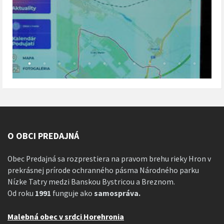
O OBCI PREDAJNÁ
Obec Predajná sa rozprestiera na pravom brehu rieky Hron v
prekrásnej prírode ochranného pásma Národného parku
Nízke Tatry medzi Banskou Bystricou a Breznom.
Od roku
1991
funguje ako
samospráva.
Malebná obec v srdci Horehronia