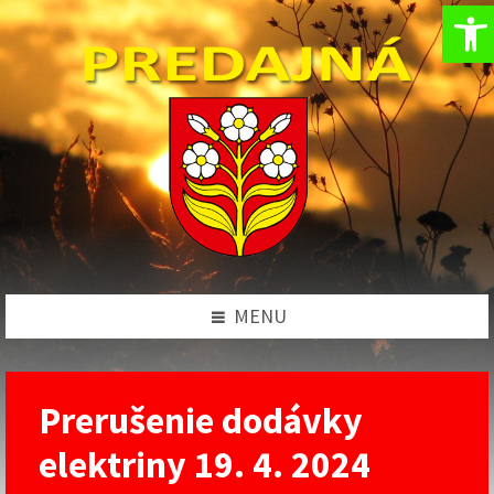
Op
Preskočiť
Preskočiť
Preskočiť
Preskočiť
na
na
na
na
obsah
ľavý
pravý
pätičku
panel
panel
MENU
Prerušenie dodávky
elektriny 19. 4. 2024