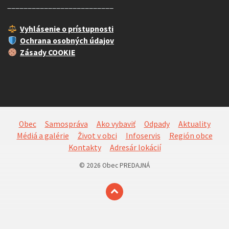
__________________________
Vyhlásenie o prístupnosti
Ochrana osobných údajov
Zásady COOKIE
Obec
Samospráva
Ako vybaviť
Odpady
Aktuality
Médiá a galérie
Život v obci
Infoservis
Región obce
Kontakty
Adresár lokácií
© 2026 Obec PREDAJNÁ