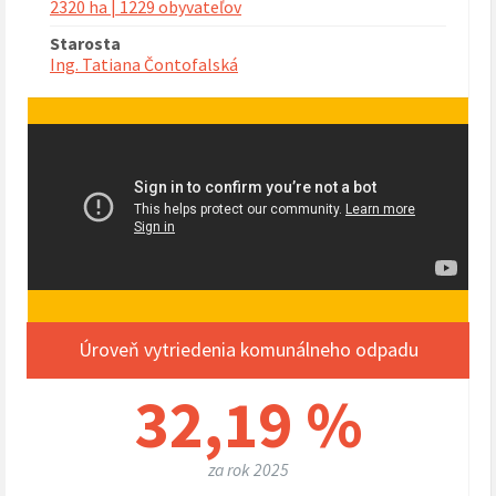
2320 ha | 1229 obyvateľov
Starosta
Ing. Tatiana Čontofalská
Úroveň vytriedenia komunálneho odpadu
32,19 %
za rok 2025