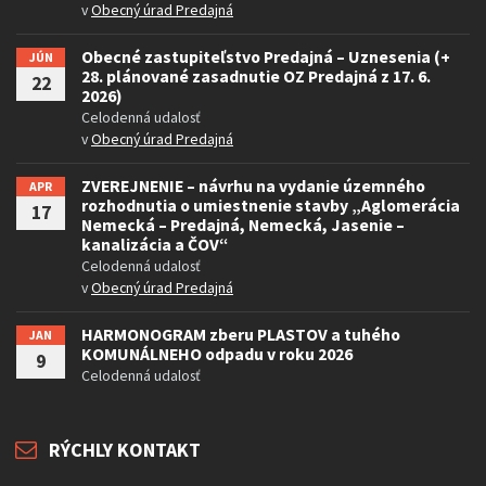
v
Obecný úrad Predajná
Obecné zastupiteľstvo Predajná – Uznesenia (+
JÚN
28. plánované zasadnutie OZ Predajná z 17. 6.
22
2026)
Celodenná udalosť
v
Obecný úrad Predajná
ZVEREJNENIE – návrhu na vydanie územného
APR
rozhodnutia o umiestnenie stavby „Aglomerácia
17
Nemecká – Predajná, Nemecká, Jasenie –
kanalizácia a ČOV“
Celodenná udalosť
v
Obecný úrad Predajná
HARMONOGRAM zberu PLASTOV a tuhého
JAN
KOMUNÁLNEHO odpadu v roku 2026
9
Celodenná udalosť
RÝCHLY KONTAKT