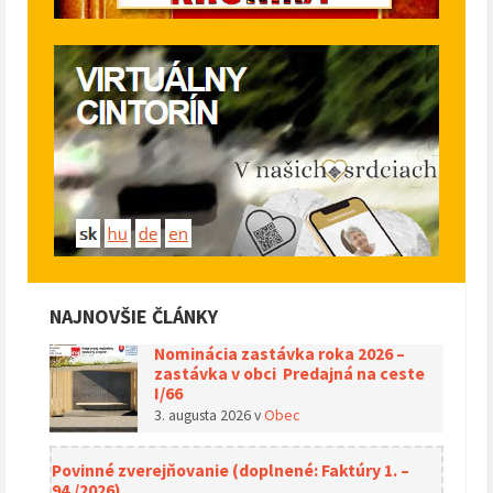
NAJNOVŠIE ČLÁNKY
Nominácia zastávka roka 2026 –
zastávka v obci Predajná na ceste
I/66
3. augusta 2026
v
Obec
Povinné zverejňovanie (doplnené: Faktúry 1. –
94./2026)