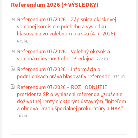
Referendum 2026 (+ VÝSLEDKY)
Referendum 07/2026 – Zápisnica okrskovej
volebnej komisie o priebehu a výsledku
Prípona
Veľkosť
hlasovania vo volebnom okrsku (4. 7. 2026)
súboru:
súboru:
675 kB
pdf
Referendum 07/2026 – Volebný okrsok a
Prípona
Veľkosť
volebná miestnosť obec Predajna
272 kB
súboru:
súboru:
Referendum 07/2026 – Informácia o
pdf
Prípona
Veľkosť
podmienkach práva hlasovať v referende
373 kB
súboru:
súboru:
Referendum 07/2026 – ROZHODNUTIE
pdf
prezidenta SR o vyhlásení referenda „zrušenie
doživotnej renty niektorým ústavným činiteľom
Prípo
Veľko
a obnova Úradu špeciálnej prokuratúry a NKA“
súbor
súbor
182 kB
pdf