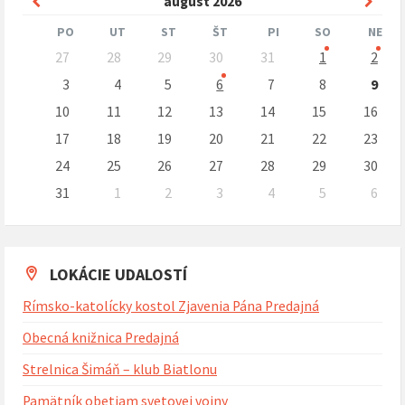
Predchádzajúci
Nasle
august
2026
mesiac
mesi
PO
UT
ST
ŠT
PI
SO
NE
Preskočit
27
28
29
30
31
1
2
kalendárne
dni
3
4
5
6
7
8
9
10
11
12
13
14
15
16
17
18
19
20
21
22
23
24
25
26
27
28
29
30
31
1
2
3
4
5
6
Naspäť
na
kalendárne
dni
LOKÁCIE UDALOSTÍ
Rímsko-katolícky kostol Zjavenia Pána Predajná
Obecná knižnica Predajná
Strelnica Šimáň – klub Biatlonu
Pamätník obetiam svetovej vojny