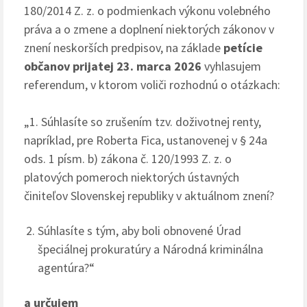
180/2014 Z. z. o podmienkach výkonu volebného
práva a o zmene a doplnení niektorých zákonov v
znení neskorších predpisov, na základe
petície
občanov prijatej 23. marca 2026
vyhlasujem
referendum, v ktorom voliči rozhodnú o otázkach:
„1. Súhlasíte so zrušením tzv. doživotnej renty,
napríklad, pre Roberta Fica, ustanovenej v § 24a
ods. 1 písm. b) zákona č. 120/1993 Z. z. o
platových pomeroch niektorých ústavných
činiteľov Slovenskej republiky v aktuálnom znení?
Súhlasíte s tým, aby boli obnovené Úrad
špeciálnej prokuratúry a Národná kriminálna
agentúra?“
a určujem