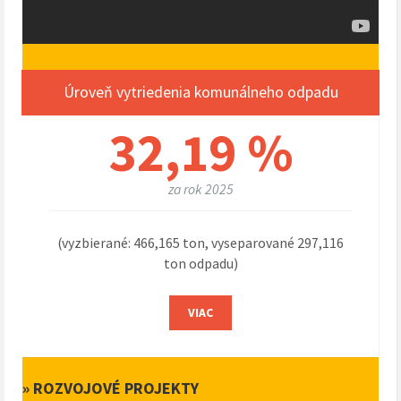
Úroveň vytriedenia komunálneho odpadu
32,19 %
za rok 2025
(vyzbierané: 466,165 ton, vyseparované 297,116
ton odpadu)
VIAC
» ROZVOJOVÉ PROJEKTY