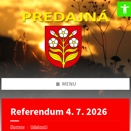
Op
Preskočiť
Preskočiť
Preskočiť
Preskočiť
na
na
na
na
obsah
ľavý
pravý
pätičku
panel
panel
MENU
Referendum 4. 7. 2026
Domov
Udalosti
/