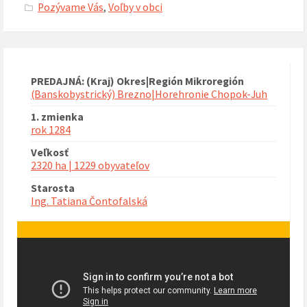
Pozývame Vás
,
Voľby v obci
PREDAJNÁ: (Kraj) Okres|Región Mikroregión
(Banskobystrický) Brezno|Horehronie Chopok-Juh
1. zmienka
rok 1284
Veľkosť
2320 ha | 1229 obyvateľov
Starosta
Ing. Tatiana Čontofalská