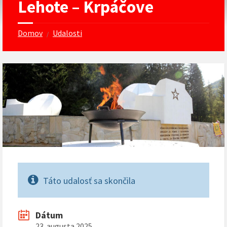
Lehote – Krpáčove
Domov
Udalosti
/
Táto udalosť sa skončila
Dátum
23. augusta 2025