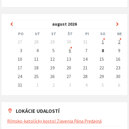
Predchádzajúci
Nasle
august
2026
mesiac
mesi
PO
UT
ST
ŠT
PI
SO
NE
Preskočit
27
28
29
30
31
1
2
kalendárne
dni
3
4
5
6
7
8
9
10
11
12
13
14
15
16
17
18
19
20
21
22
23
24
25
26
27
28
29
30
31
1
2
3
4
5
6
Naspäť
na
kalendárne
dni
LOKÁCIE UDALOSTÍ
Rímsko-katolícky kostol Zjavenia Pána Predajná