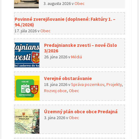
3. augusta 2026
v
Obec
Povinné zverejňovanie (doplnené: Faktúry 1. –
94./2026)
17. júla 2026
v
Obec
Predajnianske zvesti – nové čislo
3/2026
26. júna 2026
v
Médiá
Verejné obstarávanie
18. júna 2026
v
Správa pozemkov
,
Projekty
,
Rozvoj obce
,
Obec
Územný plán obce obce Predajná
3. júna 2026
v
Obec