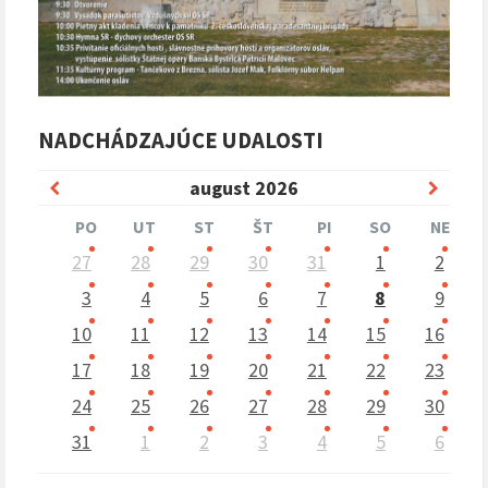
NADCHÁDZAJÚCE UDALOSTI
Predchádzajúci
Nasle
august
2026
mesiac
mesia
PO
UT
ST
ŠT
PI
SO
NE
Preskočit
27
28
29
30
31
1
2
kalendárne
dni
3
4
5
6
7
8
9
10
11
12
13
14
15
16
17
18
19
20
21
22
23
24
25
26
27
28
29
30
31
1
2
3
4
5
6
Naspäť