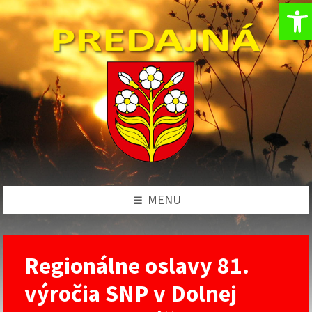
Op
Preskočiť
Preskočiť
Preskočiť
Preskočiť
na
na
na
na
obsah
ľavý
pravý
pätičku
panel
panel
MENU
Regionálne oslavy 81.
výročia SNP v Dolnej