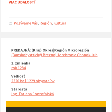
na
VIAC UDALOSTÍ
kalendárne
dni
Pozývame Vás
,
Región
,
Kultúra
PREDAJNÁ: (Kraj) Okres|Región Mikroregión
(Banskobystrický) Brezno|Horehronie Chopok-Juh
1. zmienka
rok 1284
Veľkosť
2320 ha | 1229 obyvateľov
Starosta
Ing. Tatiana Čontofalská