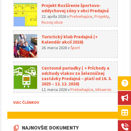
Projekt Rozšírenie športovo-
oddychovej zóny v obci Predajná
22. apríla 2026
v
Prebiehajúce
,
Projekty
,
Rozvoj obce
Turistický klub Predajná (+
Kalendár akcií 2026)
26. marca 2026
v
Šport
Cestovné poriadky ( + Príchody a
odchody vlakov zo železničnej
zastávky Predajná – platí od 16. 3.
2025 – 12. 12. 2026)
12. marca 2026
v
Prebiehajúce
,
Infoservis
VIAC ČLÁNKOV
NAJNOVŠIE DOKUMENTY