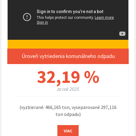
Úroveň vytriedenia komunálneho odpadu
32,19 %
za rok 2025
(vyzbierané: 466,165 ton, vyseparované 297,116
ton odpadu)
VIAC