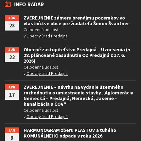
INFO RADAR
ZVEREJNENIE zámeru prenájmu pozemkov vo
JÚN
vlastníctve obce pre žiadateľa Šimon Švantner
23
Celodenná udalosť
v
Obecný úrad Predajná
Obecné zastupiteľstvo Predajná – Uznesenia (+
JÚN
28. plánované zasadnutie OZ Predajná z 17. 6.
22
2026)
Celodenná udalosť
v
Obecný úrad Predajná
ZVEREJNENIE – návrhu na vydanie územného
APR
rozhodnutia o umiestnenie stavby „Aglomerácia
17
Nemecká – Predajná, Nemecká, Jasenie –
kanalizácia a ČOV“
Celodenná udalosť
v
Obecný úrad Predajná
HARMONOGRAM zberu PLASTOV a tuhého
JAN
KOMUNÁLNEHO odpadu v roku 2026
9