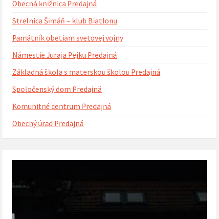
Obecná knižnica Predajná
Strelnica Šimáň – klub Biatlonu
Pamätník obetiam svetovej vojny
Námestie Juraja Pejku Predajná
Základná škola s materskou školou Predajná
Spoločenský dom Predajná
Komunitné centrum Predajná
Obecný úrad Predajná