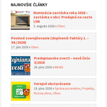
NAJNOVŠIE ČLÁNKY
Nominácia zastávka roka 2026 –
zastávka v obci Predajná na ceste
I/66
3. augusta 2026
v
Obec
Povinné zverejňovanie (doplnené: Faktúry 1. –
94./2026)
17. júla 2026
v
Obec
Predajnianske zvesti – nové čislo
3/2026
26. júna 2026
v
Médiá
Verejné obstarávanie
18. júna 2026
v
Správa pozemkov
,
Projekty
,
Rozvoj obce
,
Obec