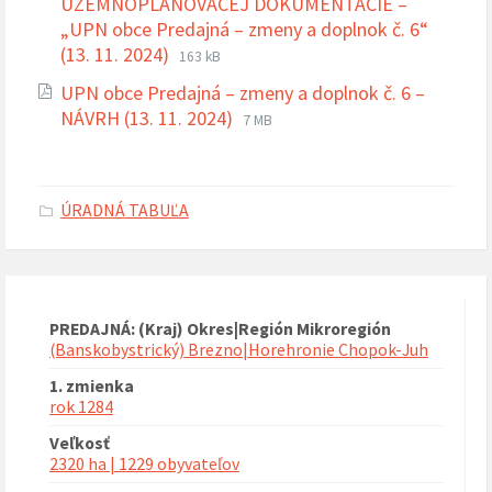
ÚZEMNOPLÁNOVACEJ DOKUMENTÁCIE –
„UPN obce Predajná – zmeny a doplnok č. 6“
Prípona
Veľkosť
(13. 11. 2024)
163 kB
súboru:
súboru:
UPN obce Predajná – zmeny a doplnok č. 6 –
pdf
Prípona
Veľkosť
NÁVRH (13. 11. 2024)
7 MB
súboru:
súboru:
pdf
ÚRADNÁ TABUĽA
PREDAJNÁ: (Kraj) Okres|Región Mikroregión
(Banskobystrický) Brezno|Horehronie Chopok-Juh
1. zmienka
rok 1284
Veľkosť
2320 ha | 1229 obyvateľov