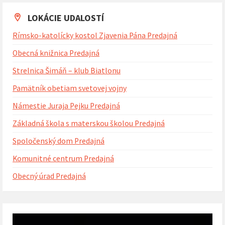
kalendárne
dni
LOKÁCIE UDALOSTÍ
Rímsko-katolícky kostol Zjavenia Pána Predajná
Obecná knižnica Predajná
Strelnica Šimáň – klub Biatlonu
Pamätník obetiam svetovej vojny
Námestie Juraja Pejku Predajná
Základná škola s materskou školou Predajná
Spoločenský dom Predajná
Komunitné centrum Predajná
Obecný úrad Predajná