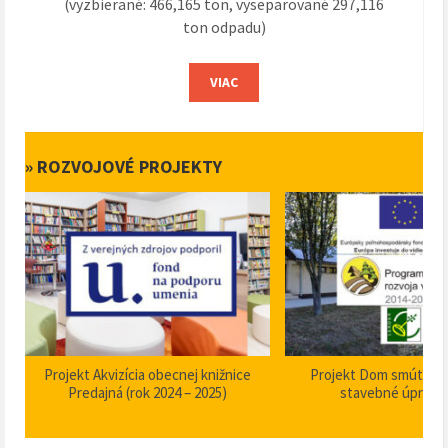
(vyzbierané: 466,165 ton, vyseparované 297,116
ton odpadu)
VIAC
» ROZVOJOVÉ PROJEKTY
Projekt Akvizícia obecnej knižnice
Projekt Dom smútku P
Predajná (rok 2024 – 2025)
stavebné úpravy