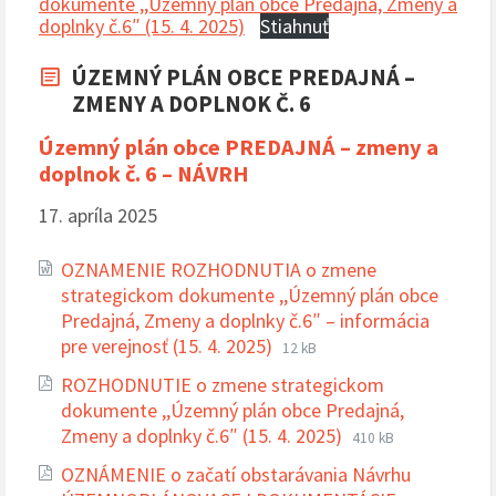
dokumente ,,Územný plán obce Predajná, Zmeny a
doplnky č.6″ (15. 4. 2025)
Stiahnuť
ÚZEMNÝ PLÁN OBCE PREDAJNÁ –
ZMENY A DOPLNOK Č. 6
Územný plán obce PREDAJNÁ – zmeny a
doplnok č. 6 – NÁVRH
17. apríla 2025
OZNAMENIE ROZHODNUTIA o zmene
strategickom dokumente ,,Územný plán obce
Predajná, Zmeny a doplnky č.6″ – informácia
Prípona
Veľkosť
pre verejnosť (15. 4. 2025)
12 kB
súboru:
súboru:
ROZHODNUTIE o zmene strategickom
docx
dokumente ,,Územný plán obce Predajná,
Prípona
Veľkosť
Zmeny a doplnky č.6″ (15. 4. 2025)
410 kB
súboru:
súboru:
OZNÁMENIE o začatí obstarávania Návrhu
pdf