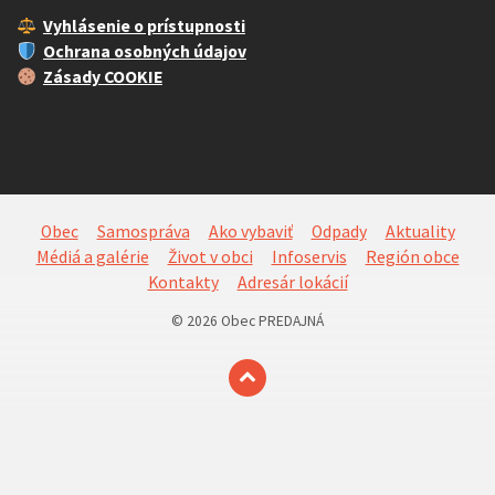
Vyhlásenie o prístupnosti
Ochrana osobných údajov
Zásady COOKIE
Obec
Samospráva
Ako vybaviť
Odpady
Aktuality
Médiá a galérie
Život v obci
Infoservis
Región obce
Kontakty
Adresár lokácií
© 2026 Obec PREDAJNÁ