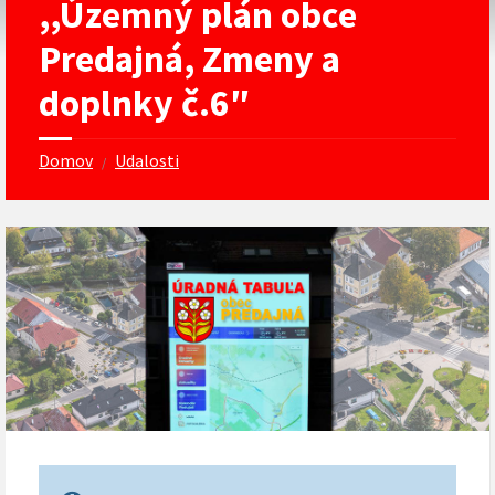
,,Územný plán obce
Predajná, Zmeny a
doplnky č.6″
Domov
Udalosti
/