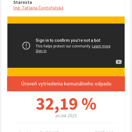
Starosta
Ing. Tatiana Čontofalská
Úroveň vytriedenia komunálneho odpadu
32,19 %
za rok 2025