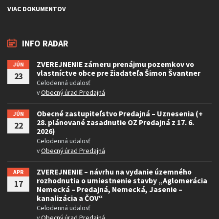
VIAC DOKUMENTOV
INFO RADAR
ZVEREJNENIE zámeru prenájmu pozemkov vo
JÚN
vlastníctve obce pre žiadateľa Šimon Švantner
23
Celodenná udalosť
v
Obecný úrad Predajná
Obecné zastupiteľstvo Predajná – Uznesenia (+
JÚN
28. plánované zasadnutie OZ Predajná z 17. 6.
22
2026)
Celodenná udalosť
v
Obecný úrad Predajná
ZVEREJNENIE – návrhu na vydanie územného
APR
rozhodnutia o umiestnenie stavby „Aglomerácia
17
Nemecká – Predajná, Nemecká, Jasenie –
kanalizácia a ČOV“
Celodenná udalosť
v
Obecný úrad Predajná