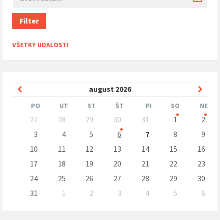
Filter
VŠETKY UDALOSTI
Predchádzajúci
Nasle
august
2026
mesiac
mesi
PO
UT
ST
ŠT
PI
SO
NE
Preskočit
27
28
29
30
31
1
2
kalendárne
dni
3
4
5
6
7
8
9
10
11
12
13
14
15
16
17
18
19
20
21
22
23
24
25
26
27
28
29
30
31
1
2
3
4
5
6
Naspäť
na