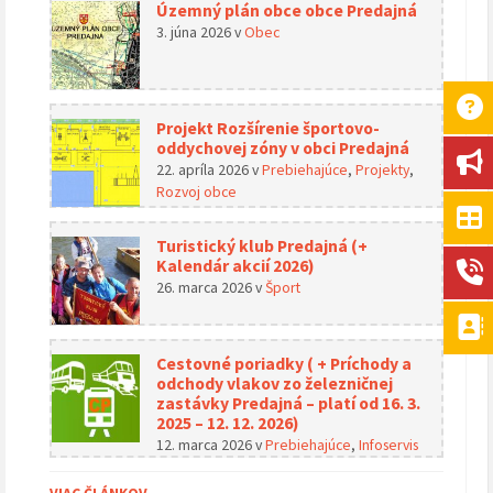
Územný plán obce obce Predajná
3. júna 2026
v
Obec
Projekt Rozšírenie športovo-
oddychovej zóny v obci Predajná
22. apríla 2026
v
Prebiehajúce
,
Projekty
,
Rozvoj obce
Turistický klub Predajná (+
Kalendár akcií 2026)
26. marca 2026
v
Šport
Cestovné poriadky ( + Príchody a
odchody vlakov zo železničnej
zastávky Predajná – platí od 16. 3.
2025 – 12. 12. 2026)
12. marca 2026
v
Prebiehajúce
,
Infoservis