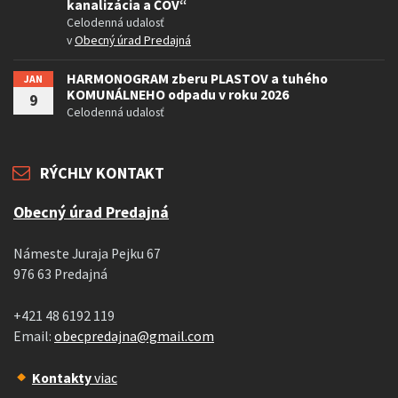
kanalizácia a ČOV“
Celodenná udalosť
v
Obecný úrad Predajná
HARMONOGRAM zberu PLASTOV a tuhého
JAN
KOMUNÁLNEHO odpadu v roku 2026
9
Celodenná udalosť
RÝCHLY KONTAKT
Obecný úrad Predajná
Námeste Juraja Pejku 67
976 63 Predajná
+421 48 6192 119
Email:
obecpredajna@gmail.com
Kontakty
viac