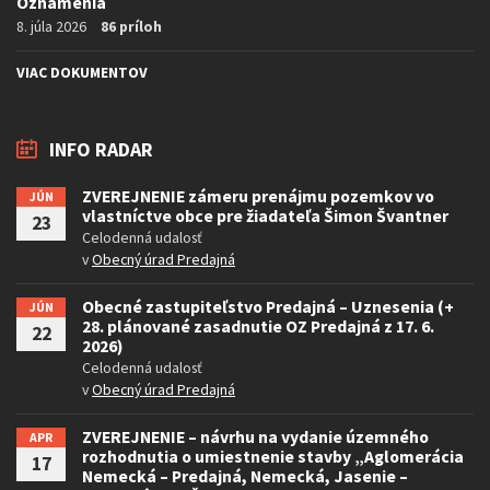
Oznámenia
8. júla 2026
86 príloh
VIAC DOKUMENTOV
INFO RADAR
ZVEREJNENIE zámeru prenájmu pozemkov vo
JÚN
vlastníctve obce pre žiadateľa Šimon Švantner
23
Celodenná udalosť
v
Obecný úrad Predajná
Obecné zastupiteľstvo Predajná – Uznesenia (+
JÚN
28. plánované zasadnutie OZ Predajná z 17. 6.
22
2026)
Celodenná udalosť
v
Obecný úrad Predajná
ZVEREJNENIE – návrhu na vydanie územného
APR
rozhodnutia o umiestnenie stavby „Aglomerácia
17
Nemecká – Predajná, Nemecká, Jasenie –