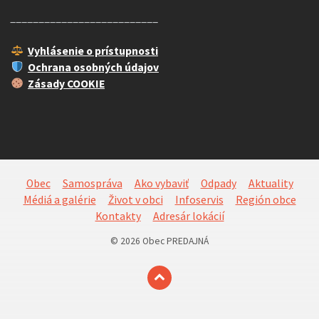
__________________________
Vyhlásenie o prístupnosti
Ochrana osobných údajov
Zásady COOKIE
Obec
Samospráva
Ako vybaviť
Odpady
Aktuality
Médiá a galérie
Život v obci
Infoservis
Región obce
Kontakty
Adresár lokácií
© 2026 Obec PREDAJNÁ