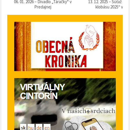
k
06. 01. 2026 – Divadlo „Táračky“ v
13. 12. 2025 – Súťaž o 
Predajnej
klobásu 2025“ v Pr