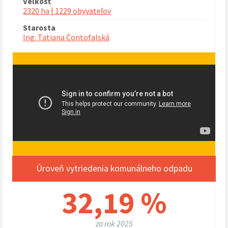
Veľkosť
2320 ha | 1229 obyvateľov
Starosta
Ing. Tatiana Čontofalská
Úroveň vytriedenia komunálneho odpadu
32,19 %
za rok 2025