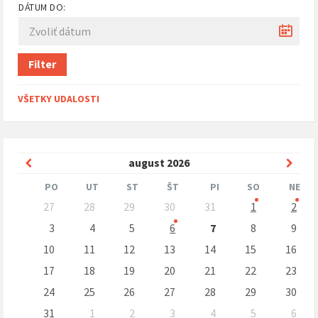
DÁTUM DO:
Filter
VŠETKY UDALOSTI
Predchádzajúci
Nasle
august
2026
mesiac
mesi
PO
UT
ST
ŠT
PI
SO
NE
Preskočit
27
28
29
30
31
1
2
kalendárne
dni
3
4
5
6
7
8
9
10
11
12
13
14
15
16
17
18
19
20
21
22
23
24
25
26
27
28
29
30
31
1
2
3
4
5
6