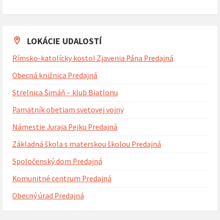
Naspäť
na
kalendárne
dni
LOKÁCIE UDALOSTÍ
Rímsko-katolícky kostol Zjavenia Pána Predajná
Obecná knižnica Predajná
Strelnica Šimáň – klub Biatlonu
Pamätník obetiam svetovej vojny
Námestie Juraja Pejku Predajná
Základná škola s materskou školou Predajná
Spoločenský dom Predajná
Komunitné centrum Predajná
Obecný úrad Predajná