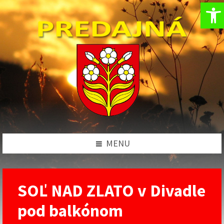
Op
Preskočiť
Preskočiť
Preskočiť
Preskočiť
na
na
na
na
obsah
ľavý
pravý
pätičku
panel
panel
MENU
SOĽ NAD ZLATO v Divadle
pod balkónom