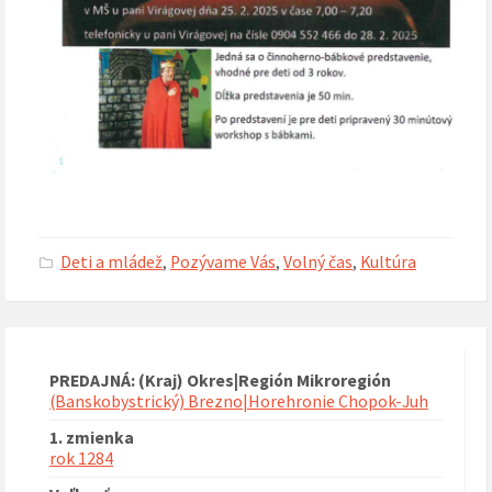
Deti a mládež
,
Pozývame Vás
,
Volný čas
,
Kultúra
PREDAJNÁ: (Kraj) Okres|Región Mikroregión
(Banskobystrický) Brezno|Horehronie Chopok-Juh
1. zmienka
rok 1284