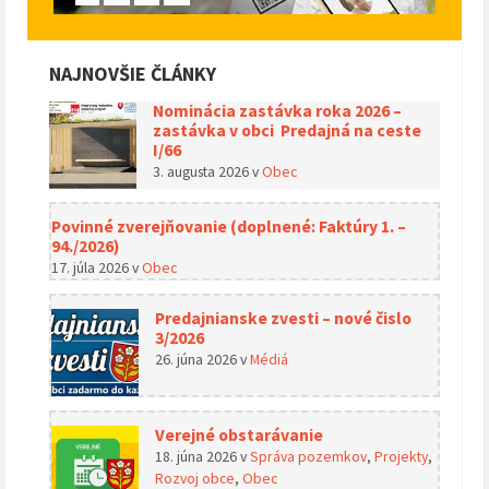
NAJNOVŠIE ČLÁNKY
Nominácia zastávka roka 2026 –
zastávka v obci Predajná na ceste
I/66
3. augusta 2026
v
Obec
Povinné zverejňovanie (doplnené: Faktúry 1. –
94./2026)
17. júla 2026
v
Obec
Predajnianske zvesti – nové čislo
3/2026
26. júna 2026
v
Médiá
Verejné obstarávanie
18. júna 2026
v
Správa pozemkov
,
Projekty
,
Rozvoj obce
,
Obec