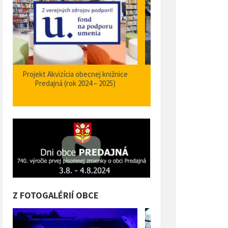
Zabezpečenie zvýšenia bezpečnosti a
Projekt Podpora opatrení
plynulosti premávky – I/66 Predajná
bezpečnosti dopravy a 
križovatka – nehodové miesto
orientačného informačné
obci Predajná (rok
Z FOTOGALÉRIÍ OBCE