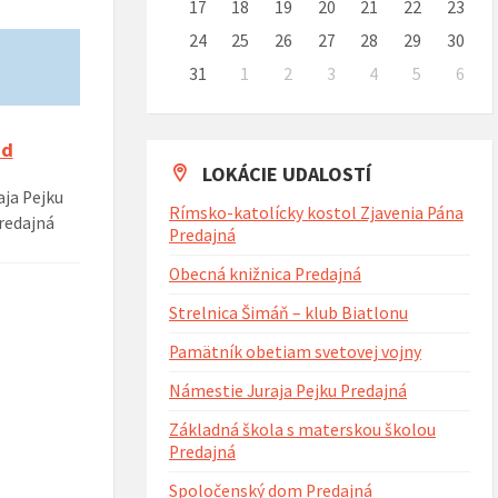
17
18
19
20
21
22
23
24
25
26
27
28
29
30
31
1
2
3
4
5
6
Naspäť
na
kalendárne
ad
dni
LOKÁCIE UDALOSTÍ
ja Pejku
Rímsko-katolícky kostol Zjavenia Pána
redajná
Predajná
Obecná knižnica Predajná
Strelnica Šimáň – klub Biatlonu
Pamätník obetiam svetovej vojny
Námestie Juraja Pejku Predajná
Základná škola s materskou školou
Predajná
Spoločenský dom Predajná