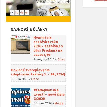
NAJNOVŠIE ČLÁNKY
Nominácia
zastávka roka
2026 – zastávka v
obci Predajná na
ceste I/66
3. augusta 2026
v
Obec
Povinné zverejňovanie
(doplnené: Faktúry 1. – 94./2026)
17. júla 2026
v
Obec
Predajnianske
zvesti – nové čislo
3/2026
26. júna 2026
v
Médiá