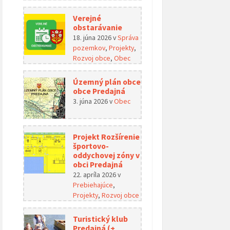
Verejné
obstarávanie
18. júna 2026
v
Správa
pozemkov
,
Projekty
,
Rozvoj obce
,
Obec
Územný plán obce
obce Predajná
3. júna 2026
v
Obec
Projekt Rozšírenie
športovo-
oddychovej zóny v
obci Predajná
22. apríla 2026
v
Prebiehajúce
,
Projekty
,
Rozvoj obce
Turistický klub
Predajná (+