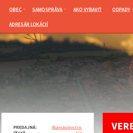
Preskočiť
Preskočiť
Preskočiť
Preskočiť
na
na
na
na
OBEC
SAMOSPRÁVA
AKO VYBAVIŤ
ODPADY
obsah
ľavý
pravý
pätičku
panel
panel
ADRESÁR LOKÁCIÍ
VERE
PREDAJNÁ:
(Banskobystric
(Kraj)