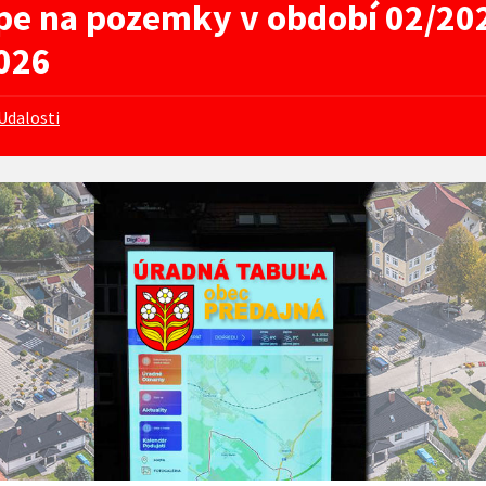
pe na pozemky v období 02/20
026
Udalosti