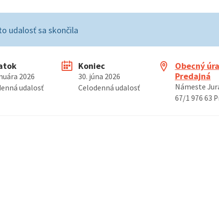
to udalosť sa skončila
atok
Koniec
Obecný úr
Predajná
anuára 2026
30. júna 2026
Námeste Jura
denná udalosť
Celodenná udalosť
67/1 976 63 P