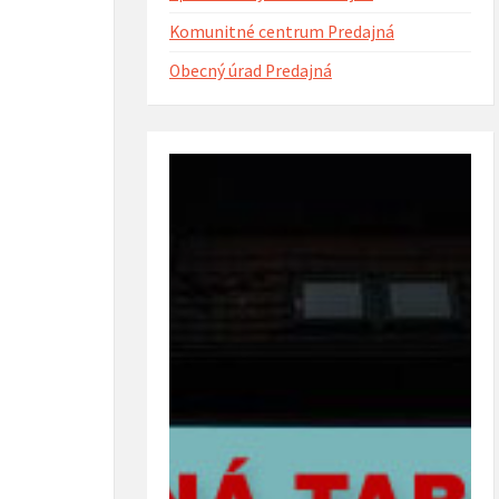
Komunitné centrum Predajná
Obecný úrad Predajná
ntorína s urnovým hájom
Projekt Riešenie migračných výziev v
(rok 2023)
obci Predajná (rok 2022 – 2023)