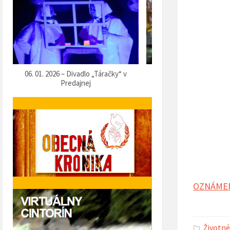
07. 12. 2025 – Vítanie Mikuláša
05. 12. 2025 – Predvianočn
OZNÁMENI
Životné