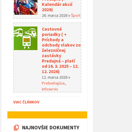
Kalendár akcií
2026)
26. marca 2026
v
Šport
Cestovné
poriadky ( +
Príchody a
odchody vlakov zo
železničnej
zastávky
Predajná – platí
od 16. 3. 2025 – 12.
12. 2026)
12. marca 2026
v
Prebiehajúce
,
Infoservis
VIAC ČLÁNKOV
NAJNOVŠIE DOKUMENTY