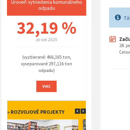
Úroveň vytriedenia komunálneho
odpadu
Tá
32,19 %
Zači
za rok 2025
28. j
Celo
(vyzbierané: 466,165 ton,
vyseparované 297,116 ton
odpadu)
VIAC
» ROZVOJOVÉ PROJEKTY