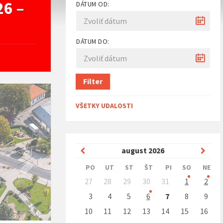
26 –
DÁTUM OD:
DÁTUM DO:
Filter
VŠETKY UDALOSTI
Predchádzajúci
Nasle
august
2026
mesiac
mesi
PO
UT
ST
ŠT
PI
SO
NE
Preskočit
27
28
29
30
31
1
2
kalendárne
dni
3
4
5
6
7
8
9
10
11
12
13
14
15
16