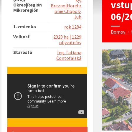
ký)
vstu
Okres|Región
Brezno|Horehr
Mikroregión
onie Chopok-
06/2
Juh
1. zmienka
rok 1284
Domov
/
Veľkosť
2320 ha | 1229
obyvateľov
Starosta
Ing. Tatiana
Čontofalská