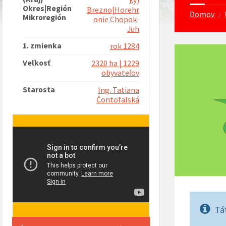
ký)
Okres|Región
Brezno|Horehr
Domov
/
Mikroregión
onie Chopok-
Juh
1. zmienka
rok 1284
Veľkosť
2320 ha | 1229
obyvateľov
Starosta
Ing. Tatiana
Čontofalská
Tá