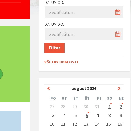
DÁTUM OD:
DÁTUM DO:
Filter
VŠETKY UDALOSTI
Predchádzajúci
Nasle
august
2026
mesiac
mesi
PO
UT
ST
ŠT
PI
SO
NE
Preskočit
27
28
29
30
31
1
2
kalendárne
dni
3
4
5
6
7
8
9
10
11
12
13
14
15
16