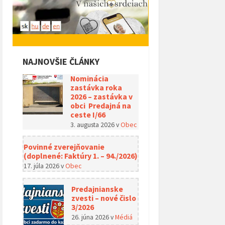
NAJNOVŠIE ČLÁNKY
Nominácia
zastávka roka
2026 – zastávka v
obci Predajná na
ceste I/66
3. augusta 2026
v
Obec
Povinné zverejňovanie
(doplnené: Faktúry 1. – 94./2026)
17. júla 2026
v
Obec
Predajnianske
zvesti – nové čislo
3/2026
26. júna 2026
v
Médiá