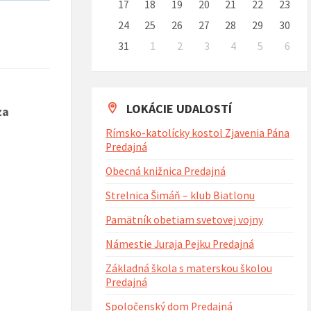
17
18
19
20
21
22
23
24
25
26
27
28
29
30
31
1
2
3
4
5
6
Naspäť
na
kalendárne
dni
LOKÁCIE UDALOSTÍ
za
Rímsko-katolícky kostol Zjavenia Pána
Predajná
Obecná knižnica Predajná
Strelnica Šimáň – klub Biatlonu
Pamätník obetiam svetovej vojny
Námestie Juraja Pejku Predajná
Základná škola s materskou školou
Predajná
Spoločenský dom Predajná