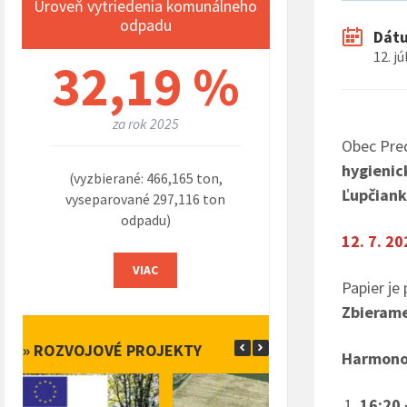
Úroveň vytriedenia komunálneho
odpadu
Dát
12. j
32,19 %
za rok 2025
Obec Pre
hygienic
(vyzbierané: 466,165 ton,
Ľupčianka
vyseparované 297,116 ton
odpadu)
12. 7. 20
VIAC
Papier je
Zbieram
» ROZVOJOVÉ PROJEKTY
Harmono
16:20 