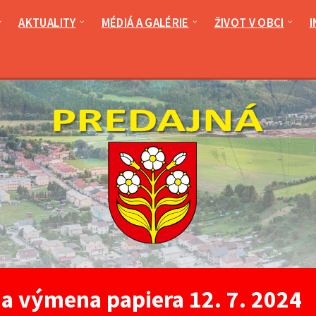
AKTUALITY
MÉDIÁ A GALÉRIE
ŽIVOT V OBCI
I
 a výmena papiera 12. 7. 2024