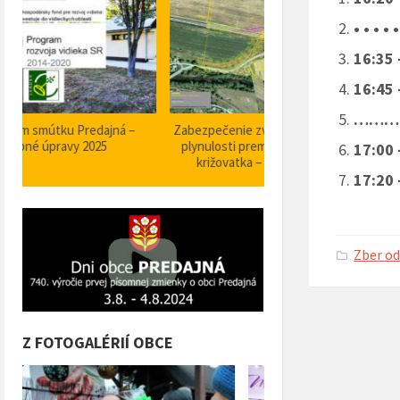
• • • 
16:35
16:45 
……………
Zabezpečenie zvýšenia bezpečnosti a
Projekt Podpora opatrení
plynulosti premávky – I/66 Predajná
bezpečnosti dopravy a 
17:00 
križovatka – nehodové miesto
orientačného informačné
17:20 
obci Predajná (rok
Zber o
Z FOTOGALÉRIÍ OBCE