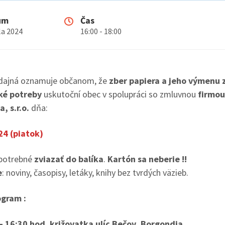
um
Čas
úla 2024
16:00 - 18:00
dajná oznamuje občanom, že
zber papiera a jeho výmenu 
ké potreby
uskutoční obec v spolupráci so zmluvnou
firmou
, s.r.o.
dňa:
24 (piatok)
 potrebné
zviazať do balíka
.
Kartón sa neberie !!
e
: noviny, časopisy, letáky, knihy bez tvrdých väzieb.
gram :
– 16:30 hod. križovatka ulíc Bečov, Borgondia