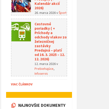
Kalendár akcií
2026)
26. marca 2026
v
Šport
Cestovné
poriadky ( +
Príchody a
odchody vlakov zo
železničnej
zastávky
Predajná – platí
od 16. 3. 2025 – 12.
12. 2026)
12. marca 2026
v
Prebiehajúce
,
Infoservis
VIAC ČLÁNKOV
NAJNOVŠIE DOKUMENTY