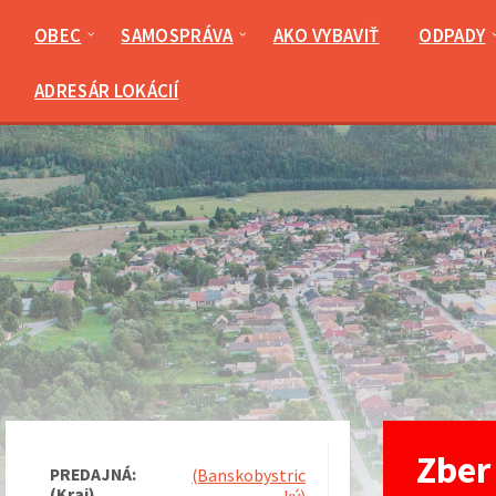
Preskočiť
Preskočiť
Preskočiť
Preskočiť
na
na
na
na
OBEC
SAMOSPRÁVA
AKO VYBAVIŤ
ODPADY
obsah
ľavý
pravý
pätičku
panel
panel
ADRESÁR LOKÁCIÍ
Zber
PREDAJNÁ:
(Banskobystric
(Kraj)