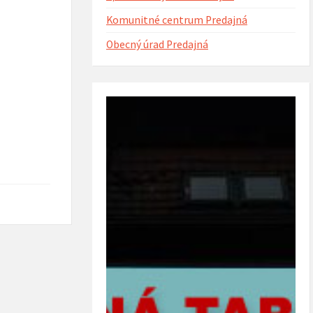
Komunitné centrum Predajná
Obecný úrad Predajná
ntorína s urnovým hájom
Projekt Riešenie migračných výziev v
(rok 2023)
obci Predajná (rok 2022 – 2023)