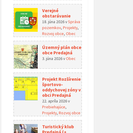
Verejné
obstarávanie
18. júna 2026
v
Správa
pozemkov
,
Projekty
,
Rozvoj obce
,
Obec
Územný plán obce
obce Predajná
3. júna 2026
v
Obec
Projekt Rozšírenie
športovo-
oddychovej zóny v
obci Predajná
22. apríla 2026
v
Prebiehajúce
,
Projekty
,
Rozvoj obce
Turistický klub
Predajná (+