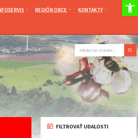
Op
NFOSERVIS
REGIÓN OBCE
KONTAKTY
VYHĽADÁVANIE:
FILTROVAŤ UDALOSTI