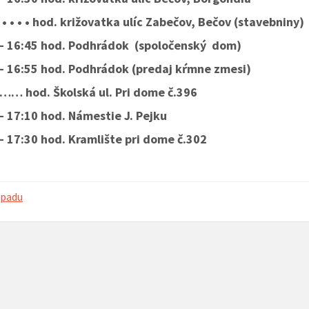
• • • • • • hod. križovatka ulíc Zabečov, Bečov (stavebniny)
 – 16:45 hod. Podhrádok (spoločenský dom)
– 16:55 hod. Podhrádok (predaj kŕmne zmesi)
 hod. Školská ul. Pri dome č.396
 k zvyšovaniu
Nové autobusové zastávky I/66 (rok
Rozširenie ci
vybudovanie
2023)
– 17:10 hod. Námestie J. Pejku
ho systému v
– 17:30 hod. Kramlište pri dome č.302
 2023)
dpadu