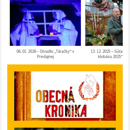
k
06. 01. 2026 – Divadlo „Táračky“ v
13. 12. 2025 – Súťaž o 
Predajnej
klobásu 2025“ v Pr