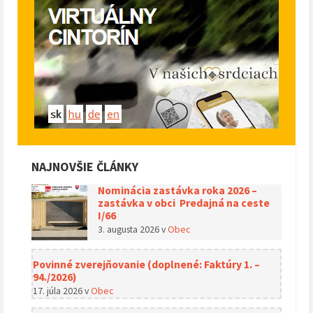
NAJNOVŠIE ČLÁNKY
Nominácia zastávka roka 2026 –
zastávka v obci Predajná na ceste
I/66
3. augusta 2026
v
Obec
Povinné zverejňovanie (doplnené: Faktúry 1. –
94./2026)
17. júla 2026
v
Obec