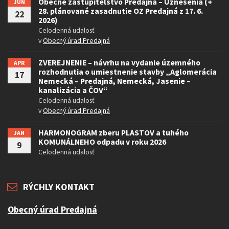
Obecné zastupiteľstvo Predajná – Uznesenia (+
JÚN
28. plánované zasadnutie OZ Predajná z 17. 6.
22
2026)
Celodenná udalosť
v
Obecný úrad Predajná
ZVEREJNENIE – návrhu na vydanie územného
APR
rozhodnutia o umiestnenie stavby „Aglomerácia
17
Nemecká – Predajná, Nemecká, Jasenie –
kanalizácia a ČOV“
Celodenná udalosť
v
Obecný úrad Predajná
HARMONOGRAM zberu PLASTOV a tuhého
JAN
KOMUNÁLNEHO odpadu v roku 2026
9
Celodenná udalosť
RÝCHLY KONTAKT
Obecný úrad Predajná