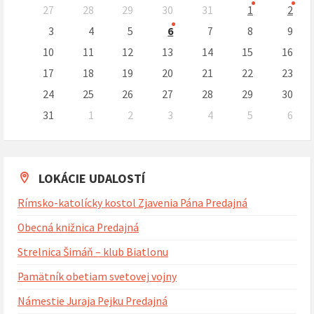
Preskočit
27
28
29
30
31
1
2
kalendárne
dni
3
4
5
6
7
8
9
10
11
12
13
14
15
16
17
18
19
20
21
22
23
24
25
26
27
28
29
30
31
1
2
3
4
5
6
Naspäť
na
kalendárne
dni
LOKÁCIE UDALOSTÍ
Rímsko-katolícky kostol Zjavenia Pána Predajná
Obecná knižnica Predajná
Strelnica Šimáň – klub Biatlonu
Pamätník obetiam svetovej vojny
Námestie Juraja Pejku Predajná