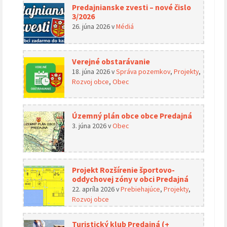
Predajnianske zvesti – nové čislo
3/2026
26. júna 2026
v
Médiá
Verejné obstarávanie
18. júna 2026
v
Správa pozemkov
,
Projekty
,
Rozvoj obce
,
Obec
Územný plán obce obce Predajná
3. júna 2026
v
Obec
Projekt Rozšírenie športovo-
oddychovej zóny v obci Predajná
22. apríla 2026
v
Prebiehajúce
,
Projekty
,
Rozvoj obce
Turistický klub Predajná (+