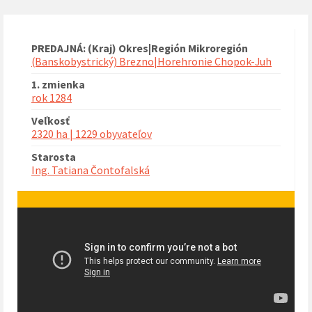
PREDAJNÁ: (Kraj) Okres|Región Mikroregión
(Banskobystrický) Brezno|Horehronie Chopok-Juh
1. zmienka
rok 1284
Veľkosť
2320 ha | 1229 obyvateľov
Starosta
Ing. Tatiana Čontofalská