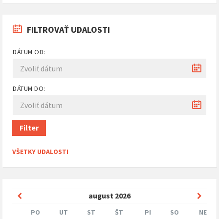
FILTROVAŤ UDALOSTI
DÁTUM OD:
DÁTUM DO:
Filter
VŠETKY UDALOSTI
Predchádzajúci
Nasle
august
2026
mesiac
mesi
PO
UT
ST
ŠT
PI
SO
NE