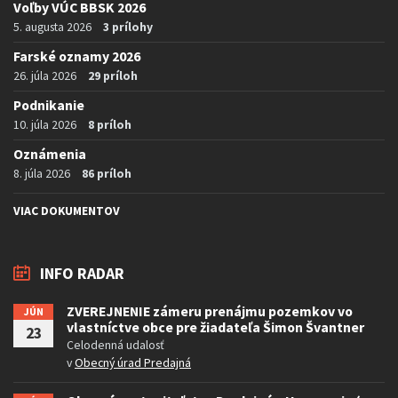
Voľby VÚC BBSK 2026
5. augusta 2026
3 prílohy
Farské oznamy 2026
26. júla 2026
29 príloh
Podnikanie
10. júla 2026
8 príloh
Oznámenia
8. júla 2026
86 príloh
VIAC DOKUMENTOV
INFO RADAR
ZVEREJNENIE zámeru prenájmu pozemkov vo
JÚN
vlastníctve obce pre žiadateľa Šimon Švantner
23
Celodenná udalosť
v
Obecný úrad Predajná