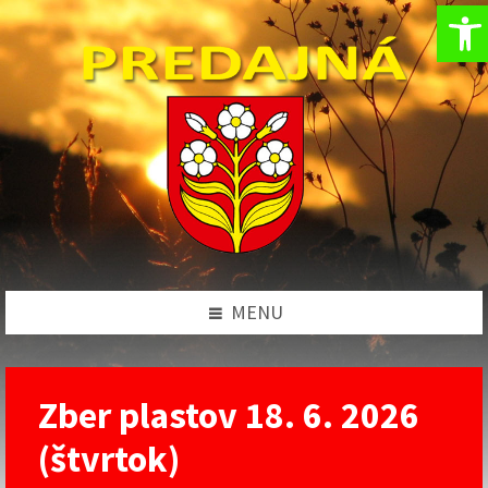
Op
Preskočiť
Preskočiť
Preskočiť
Preskočiť
na
na
na
na
obsah
ľavý
pravý
pätičku
panel
panel
MENU
Zber plastov 18. 6. 2026
(štvrtok)