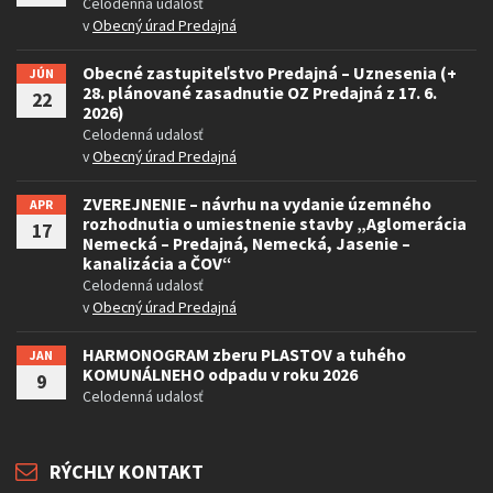
Celodenná udalosť
v
Obecný úrad Predajná
Obecné zastupiteľstvo Predajná – Uznesenia (+
JÚN
28. plánované zasadnutie OZ Predajná z 17. 6.
22
2026)
Celodenná udalosť
v
Obecný úrad Predajná
ZVEREJNENIE – návrhu na vydanie územného
APR
rozhodnutia o umiestnenie stavby „Aglomerácia
17
Nemecká – Predajná, Nemecká, Jasenie –
kanalizácia a ČOV“
Celodenná udalosť
v
Obecný úrad Predajná
HARMONOGRAM zberu PLASTOV a tuhého
JAN
KOMUNÁLNEHO odpadu v roku 2026
9
Celodenná udalosť
RÝCHLY KONTAKT