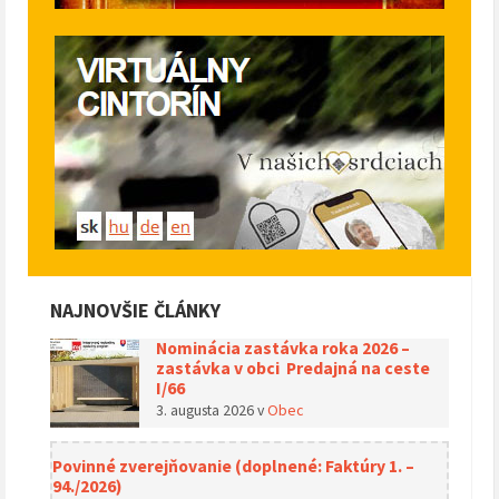
NAJNOVŠIE ČLÁNKY
Nominácia zastávka roka 2026 –
zastávka v obci Predajná na ceste
I/66
3. augusta 2026
v
Obec
Povinné zverejňovanie (doplnené: Faktúry 1. –
94./2026)