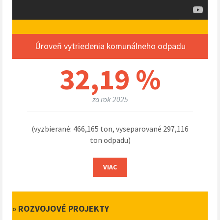
Úroveň vytriedenia komunálneho odpadu
32,19 %
za rok 2025
(vyzbierané: 466,165 ton, vyseparované 297,116
ton odpadu)
VIAC
» ROZVOJOVÉ PROJEKTY