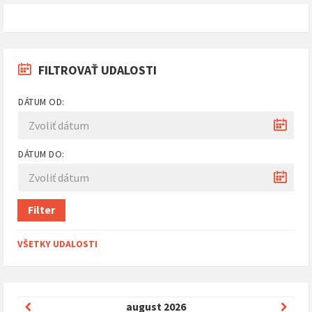
FILTROVAŤ UDALOSTI
DÁTUM OD:
DÁTUM DO:
Filter
VŠETKY UDALOSTI
Predchádzajúci
Nasle
august
2026