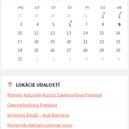
mesiac
mesi
PO
UT
ST
ŠT
PI
SO
NE
Preskočit
27
28
29
30
31
1
2
kalendárne
dni
3
4
5
6
7
8
9
10
11
12
13
14
15
16
17
18
19
20
21
22
23
24
25
26
27
28
29
30
31
1
2
3
4
5
6
Naspäť
na
kalendárne
dni
LOKÁCIE UDALOSTÍ
Rímsko-katolícky kostol Zjavenia Pána Predajná
Obecná knižnica Predajná
Strelnica Šimáň – klub Biatlonu
Pamätník obetiam svetovej vojny