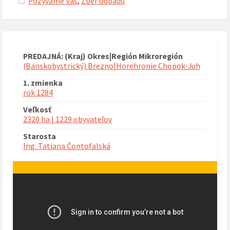
Pozývame Vás
,
Zber odpadu
PREDAJNÁ: (Kraj) Okres|Región Mikroregión
(Banskobystrický) Brezno|Horehronie Chopok-Juh
1. zmienka
rok 1284
Veľkosť
2320 ha | 1229 obyvateľov
Starosta
Ing. Tatiana Čontofalská