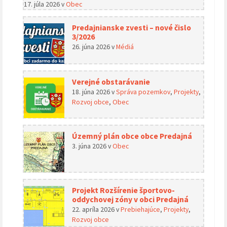
17. júla 2026
v
Obec
Predajnianske zvesti – nové čislo
3/2026
26. júna 2026
v
Médiá
Verejné obstarávanie
18. júna 2026
v
Správa pozemkov
,
Projekty
,
Rozvoj obce
,
Obec
Územný plán obce obce Predajná
3. júna 2026
v
Obec
Projekt Rozšírenie športovo-
oddychovej zóny v obci Predajná
22. apríla 2026
v
Prebiehajúce
,
Projekty
,
Rozvoj obce