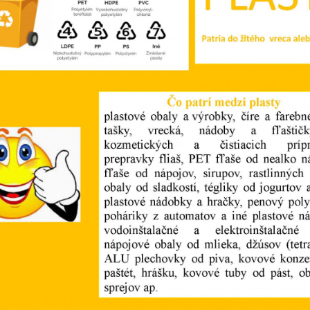
 k zvyšovaniu
Nové autobusové zastávky I/66 (rok
Rozširenie ci
vybudovanie
2023)
ho systému v
 2023)