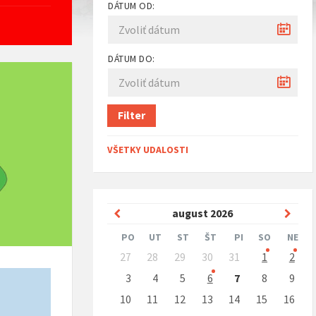
DÁTUM OD:
DÁTUM DO:
Filter
VŠETKY UDALOSTI
Predchádzajúci
Nasle
august
2026
mesiac
mesi
PO
UT
ST
ŠT
PI
SO
NE
Preskočit
27
28
29
30
31
1
2
kalendárne
dni
3
4
5
6
7
8
9
10
11
12
13
14
15
16