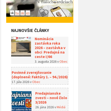
NAJNOVŠIE ČLÁNKY
Nominácia
zastávka roka
2026 – zastávka v
obci Predajná na
ceste I/66
3. augusta 2026
v
Obec
Povinné zverejňovanie
(doplnené: Faktúry 1. – 94./2026)
17. júla 2026
v
Obec
Predajnianske
zvesti – nové čislo
3/2026
26. júna 2026
v
Médiá