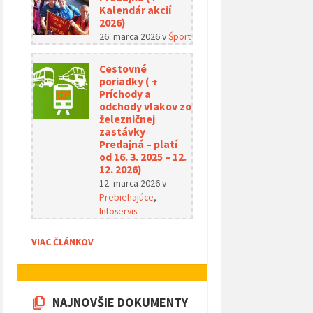
Kalendár akcií
2026)
26. marca 2026
v
Šport
Cestovné
poriadky ( +
Príchody a
odchody vlakov zo
železničnej
zastávky
Predajná – platí
od 16. 3. 2025 – 12.
12. 2026)
12. marca 2026
v
Prebiehajúce
,
Infoservis
VIAC ČLÁNKOV
NAJNOVŠIE DOKUMENTY