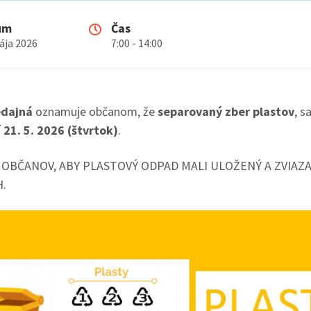
um
Čas
ája 2026
7:00 - 14:00
edajná
oznamuje občanom, že
separovaný zber plastov
, s
í
21. 5. 2026 (štvrtok)
.
 OBČANOV, ABY PLASTOVÝ ODPAD MALI ULOŽENÝ A ZVIAZ
.