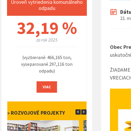
Úroveň vytriedenia komunálneho
odpadu
Dát
21. m
32,19 %
za rok 2025
Obec Pr
uskutočn
(vyzbierané: 466,165 ton,
vyseparované 297,116 ton
ŽIADAME
odpadu)
VRECIACH
VIAC
» ROZVOJOVÉ PROJEKTY