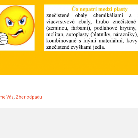
MDD 2
spojen
ý hlas organu
02. 12. 2025 – Posedenie seniorov pri
14. 11. 2025 –
otvor
kapustnici
Hrone
šport
oddyc
Príďte si
radosti 
zábavy n
ihrisko
me Vás
,
Zber odpadu