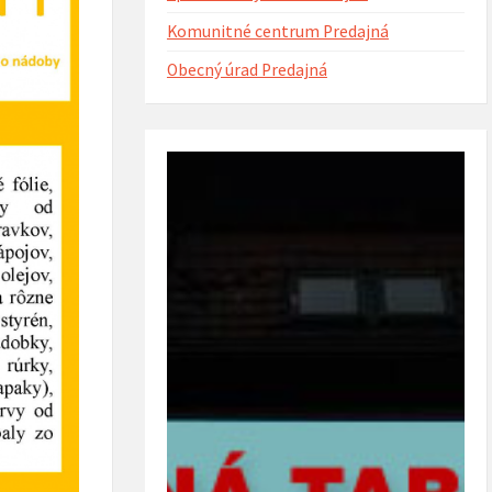
Komunitné centrum Predajná
Obecný úrad Predajná
ntorína s urnovým hájom
Projekt Riešenie migračných výziev v
(rok 2023)
obci Predajná (rok 2022 – 2023)