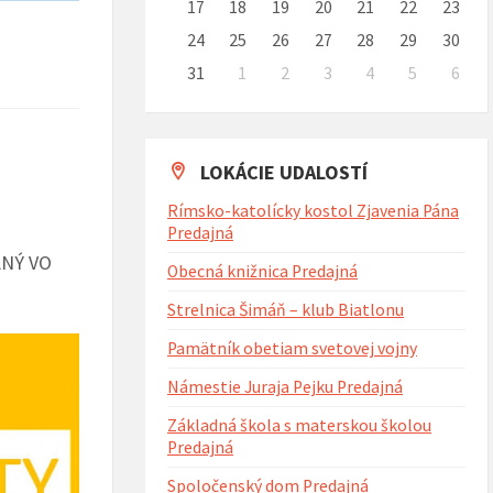
17
18
19
20
21
22
23
24
25
26
27
28
29
30
31
1
2
3
4
5
6
Naspäť
na
kalendárne
dni
LOKÁCIE UDALOSTÍ
a
Rímsko-katolícky kostol Zjavenia Pána
Predajná
ANÝ VO
Obecná knižnica Predajná
Strelnica Šimáň – klub Biatlonu
Pamätník obetiam svetovej vojny
Námestie Juraja Pejku Predajná
Základná škola s materskou školou
Predajná
Spoločenský dom Predajná