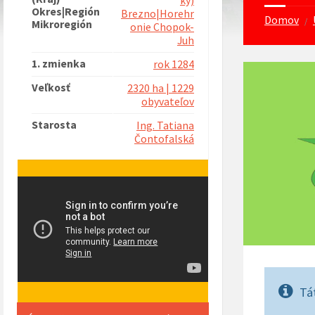
ký)
Okres|Región
Brezno|Horehr
Domov
/
Mikroregión
onie Chopok-
Juh
1. zmienka
rok 1284
Veľkosť
2320 ha | 1229
obyvateľov
Starosta
Ing. Tatiana
Čontofalská
Tá