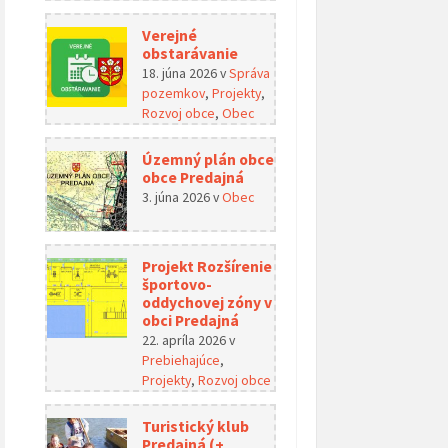
Verejné
obstarávanie
18. júna 2026
v
Správa
pozemkov
,
Projekty
,
Rozvoj obce
,
Obec
Územný plán obce
obce Predajná
3. júna 2026
v
Obec
Projekt Rozšírenie
športovo-
oddychovej zóny v
obci Predajná
22. apríla 2026
v
Prebiehajúce
,
Projekty
,
Rozvoj obce
Turistický klub
Predajná (+