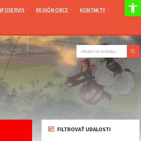
Op
NFOSERVIS
REGIÓN OBCE
KONTAKTY
VYHĽADÁVANIE:
FILTROVAŤ UDALOSTI