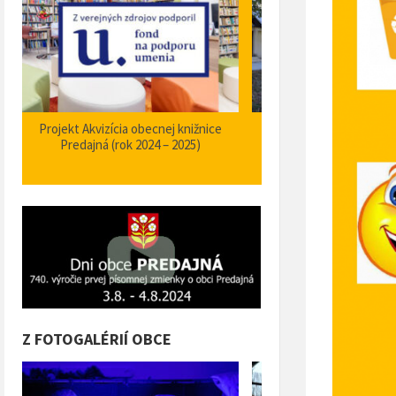
Zabezpečenie zvýšenia bezpečnosti a
Projekt Podpora opatrení
plynulosti premávky – I/66 Predajná
bezpečnosti dopravy a 
križovatka – nehodové miesto
orientačného informačné
obci Predajná (rok
Z FOTOGALÉRIÍ OBCE